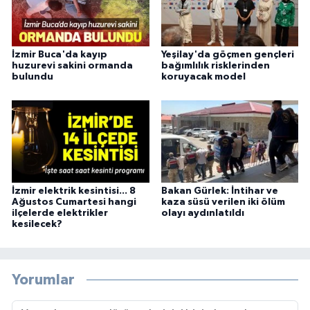
İzmir Buca'da kayıp
Yeşilay'da göçmen gençleri
huzurevi sakini ormanda
bağımlılık risklerinden
bulundu
koruyacak model
İzmir elektrik kesintisi... 8
Bakan Gürlek: İntihar ve
Ağustos Cumartesi hangi
kaza süsü verilen iki ölüm
ilçelerde elektrikler
olayı aydınlatıldı
kesilecek?
Yorumlar