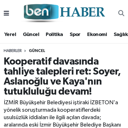
Yerel
Hava Durumu
Yerel
Güncel
Politika
Spor
Ekonomi
Sağlık
Güncel
Trafik Durumu
Politika
Süper Lig Puan Durumu ve Fikstür
HABERLER
GÜNCEL
Kooperatif davasında
Spor
Tüm Manşetler
tahliye talepleri ret: Soyer,
Aslanoğlu ve Kaya'nın
Ekonomi
Son Dakika Haberleri
tutukluluğu devam!
Sağlık
Haber Arşivi
İZMİR Büyükşehir Belediyesi iştiraki İZBETON'a
Magazin
yönelik soruşturmada kooperatiflerdeki
usulsüzlük iddiaları ile ilgili açılan davada;
Kültür Sanat
aralarında eski İzmir Büyükşehir Belediye Başkanı