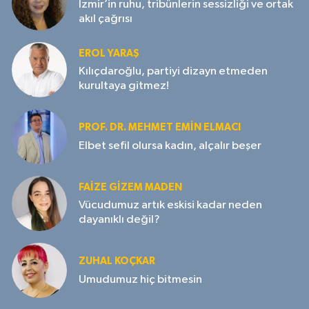
İzmir’in ruhu, tribünlerin sessizliği ve ortak
akıl çağrısı
EROL YARAŞ
Kılıçdaroğlu, partiyi dizayn etmeden
kurultaya gitmez!
PROF. DR. MEHMET EMIN ELMACI
Elbet sefil olursa kadın, alçalır beşer
FAIZE GIZEM MADEN
Vücudumuz artık eskisi kadar neden
dayanıklı değil?
ZUHAL KOÇKAR
Umudumuz hiç bitmesin