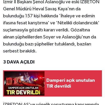
İzmir İl Başkanı Şenol Aslanoğlu ve eski İZBETON
Genel Müdürü Heval Savaş Kaya'nın da
bulunduğu 157 kişi hakkında 'İhaleye ve edimin
ifasına fesat karıştırma' ve 'Nitelikli dolandırıcılık'
suçlamasıyla gözaltı kararı verildi. Gözaltına
alınan şüphelilerden Soyer ve Aslanoğlu'nun da
bulunduğu bazı şüpheliler tutuklandı, bazıları
serbest bırakıldı.
3 DAVA AÇILDI
Damperi açık unutulan
TIR devrildi
İZBETON AŞ'ye yönelik soruşturma kapsamında