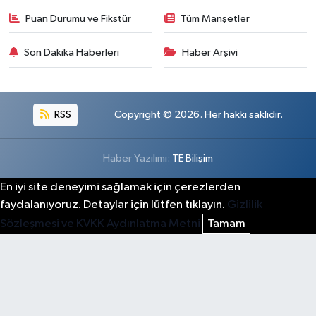
Puan Durumu ve Fikstür
Tüm Manşetler
Son Dakika Haberleri
Haber Arşivi
RSS
Copyright © 2026. Her hakkı saklıdır.
Haber Yazılımı:
TE Bilişim
En iyi site deneyimi sağlamak için çerezlerden
faydalanıyoruz. Detaylar için lütfen tıklayın.
Gizlilik
Sözleşmesi ve KVKK Aydınlatma Metni
Tamam