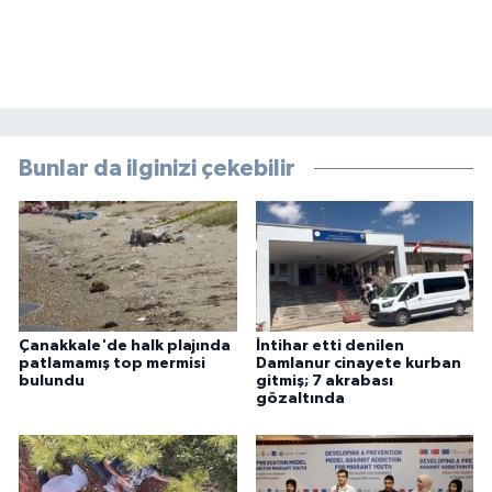
Bunlar da ilginizi çekebilir
Çanakkale'de halk plajında
İntihar etti denilen
patlamamış top mermisi
Damlanur cinayete kurban
bulundu
gitmiş; 7 akrabası
gözaltında