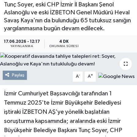
Tunç Soyer, eski CHP İzmir İl Başkanı Şenol
Resmi Reklam
Aslanoğlu ve eski İZBETON Genel Müdürü Heval
Savaş Kaya'nın da bulunduğu 65 tutuksuz sanığın
Röportajlar
yargılanmasına bugün devam edilecek.
17.06.2026 - 12:17
4 DK
YAYINLANMA
OKUNMA SÜRESI
Paylaş
-
+
A
A
İzmir Cumhuriyet Başsavcılığı tarafından 1
Temmuz 2025'te İzmir Büyükşehir Belediyesi
iştiraki İZBETON AŞ'ye yönelik başlatılan
soruşturma kapsamında; aralarında eski İzmir
Büyükşehir Belediye Başkanı Tunç Soyer, CHP