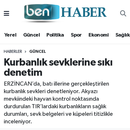
Yerel
Hava Durumu
Yerel
Güncel
Politika
Spor
Ekonomi
Sağlık
Güncel
Trafik Durumu
Politika
Süper Lig Puan Durumu ve Fikstür
HABERLER
GÜNCEL
Kurbanlık sevklerine sıkı
Spor
Tüm Manşetler
denetim
Ekonomi
Son Dakika Haberleri
ERZİNCAN’da, batı illerine gerçekleştirilen
kurbanlık sevkleri denetleniyor. Akyazı
Sağlık
Haber Arşivi
mevkiindeki hayvan kontrol noktasında
durdurulan TIR’lardaki kurbanlıkların sağlık
Magazin
durumları, sevk belgeleri ve küpeleri titizlikle
inceleniyor.
Kültür Sanat