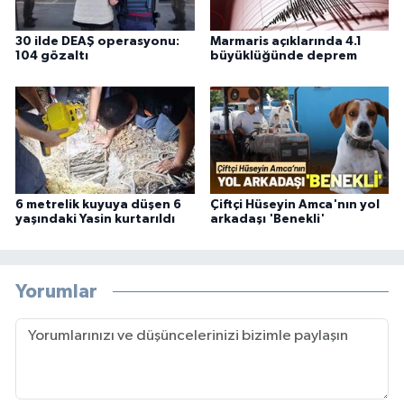
30 ilde DEAŞ operasyonu:
Marmaris açıklarında 4.1
104 gözaltı
büyüklüğünde deprem
6 metrelik kuyuya düşen 6
Çiftçi Hüseyin Amca'nın yol
yaşındaki Yasin kurtarıldı
arkadaşı 'Benekli'
Yorumlar