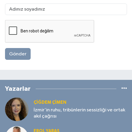
Gönder
Yazarlar
ÇIĞDEM ÇIMEN
İzmir’in ruhu, tribünlerin sessizliği ve ortak
akıl çağrısı
EROL YARAŞ