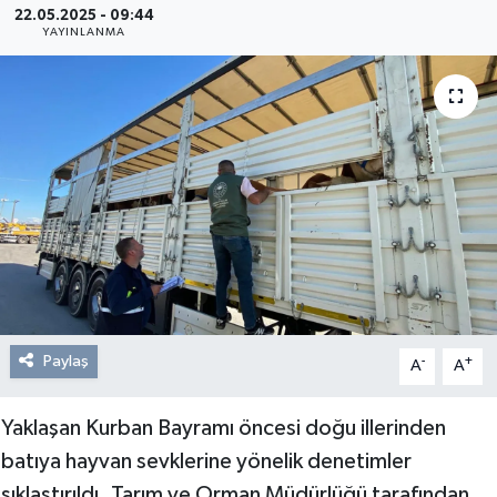
22.05.2025 - 09:44
YAYINLANMA
Resmi Reklam
Röportajlar
Paylaş
-
+
A
A
Yaklaşan Kurban Bayramı öncesi doğu illerinden
batıya hayvan sevklerine yönelik denetimler
sıklaştırıldı. Tarım ve Orman Müdürlüğü tarafından