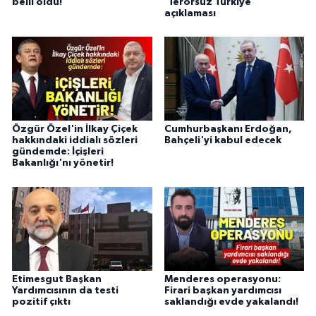
belli oldu!
'Terörsüz Türkiye'
açıklaması
Özgür Özel'in İlkay Çiçek
Cumhurbaşkanı Erdoğan,
hakkındaki iddialı sözleri
Bahçeli'yi kabul edecek
gündemde: İçişleri
Bakanlığı'nı yönetir!
Etimesgut Başkan
Menderes operasyonu:
Yardımcısının da testi
Firari başkan yardımcısı
pozitif çıktı
saklandığı evde yakalandı!