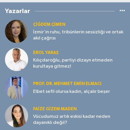
Yazarlar
ÇIĞDEM ÇIMEN
İzmir’in ruhu, tribünlerin sessizliği ve ortak
akıl çağrısı
EROL YARAŞ
Kılıçdaroğlu, partiyi dizayn etmeden
kurultaya gitmez!
PROF. DR. MEHMET EMIN ELMACI
Elbet sefil olursa kadın, alçalır beşer
FAIZE GIZEM MADEN
Vücudumuz artık eskisi kadar neden
dayanıklı değil?