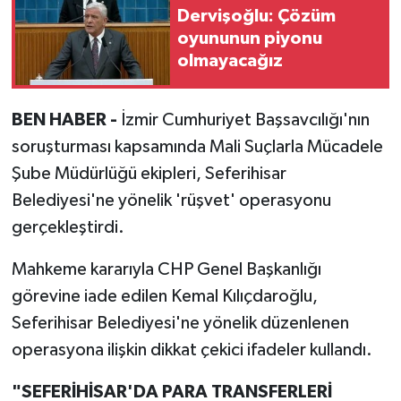
Dervişoğlu: Çözüm
oyununun piyonu
olmayacağız
BEN HABER -
İzmir Cumhuriyet Başsavcılığı'nın
soruşturması kapsamında Mali Suçlarla Mücadele
Şube Müdürlüğü ekipleri, Seferihisar
Belediyesi'ne yönelik 'rüşvet' operasyonu
gerçekleştirdi.
Mahkeme kararıyla CHP Genel Başkanlığı
görevine iade edilen Kemal Kılıçdaroğlu,
Seferihisar Belediyesi'ne yönelik düzenlenen
operasyona ilişkin dikkat çekici ifadeler kullandı.
"SEFERİHİSAR'DA PARA TRANSFERLERİ