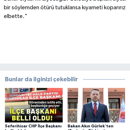
bir söylemden ötürü tutuklansa kıyameti koparırız
elbette."
Bunlar da ilginizi çekebilir
Seferihisar CHP İlçe Başkanı
Bakan Akın Gürlek'ten