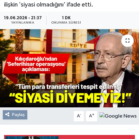
ilişkin 'siyasi olmadığını' ifade etti.
Resmi Reklam
19.06.2026 - 21:37
1 DK
YAYINLANMA
OKUNMA SÜRESI
Röportajlar
Paylaş
-
+
A
A