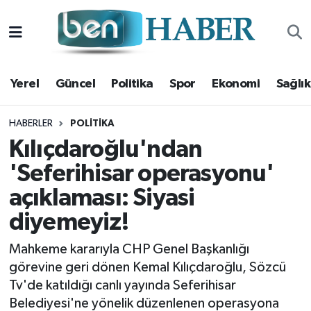
Yerel
Hava Durumu
Yerel
Güncel
Politika
Spor
Ekonomi
Sağlık
Güncel
Trafik Durumu
Politika
Süper Lig Puan Durumu ve Fikstür
HABERLER
POLITIKA
Kılıçdaroğlu'ndan
Spor
Tüm Manşetler
'Seferihisar operasyonu'
açıklaması: Siyasi
Ekonomi
Son Dakika Haberleri
diyemeyiz!
Sağlık
Haber Arşivi
Mahkeme kararıyla CHP Genel Başkanlığı
Magazin
görevine geri dönen Kemal Kılıçdaroğlu, Sözcü
Tv'de katıldığı canlı yayında Seferihisar
Kültür Sanat
Belediyesi'ne yönelik düzenlenen operasyona