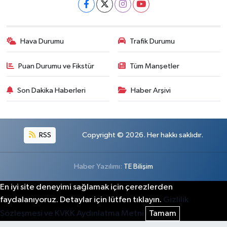
Hava Durumu
Trafik Durumu
Puan Durumu ve Fikstür
Tüm Manşetler
Son Dakika Haberleri
Haber Arşivi
RSS
Copyright © 2026. Her hakkı saklıdır.
Haber Yazılımı:
TE Bilişim
En iyi site deneyimi sağlamak için çerezlerden
faydalanıyoruz. Detaylar için lütfen tıklayın.
Gizlilik
Sözleşmesi ve KVKK Aydınlatma Metni
Tamam