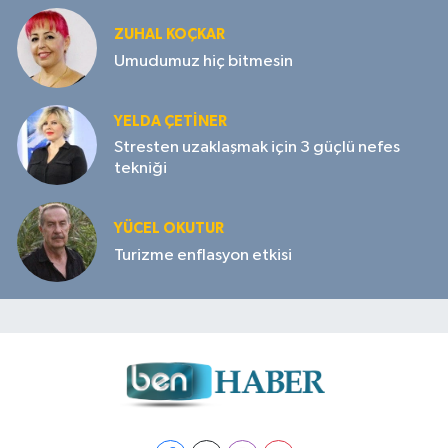
ZUHAL KOÇKAR
Umudumuz hiç bitmesin
YELDA ÇETİNER
Stresten uzaklaşmak için 3 güçlü nefes
tekniği
YÜCEL OKUTUR
Turizme enflasyon etkisi