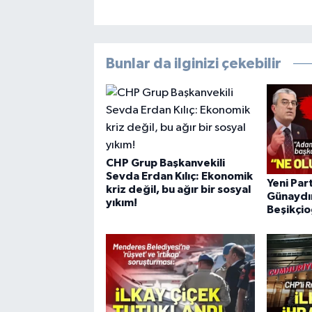
Bunlar da ilginizi çekebilir
CHP Grup Başkanvekili
Sevda Erdan Kılıç: Ekonomik
Yeni Par
kriz değil, bu ağır bir sosyal
Günaydı
yıkım!
Beşikçio