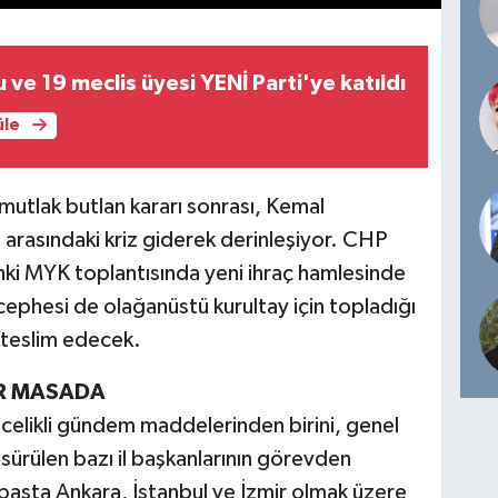
 ve 19 meclis üyesi YENİ Parti'ye katıldı
üle
utlak butlan kararı sonrası, Kemal
arasındaki kriz giderek derinleşiyor. CHP
nki MYK toplantısında yeni ihraç hamlesinde
ephesi de olağanüstü kurultay için topladığı
 teslim edecek.
AR MASADA
ncelikli gündem maddelerinden birini, genel
ürülen bazı il başkanlarının görevden
başta Ankara, İstanbul ve İzmir olmak üzere