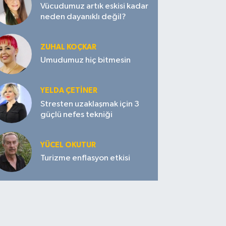
Vücudumuz artık eskisi kadar
neden dayanıklı değil?
ZUHAL KOÇKAR
Umudumuz hiç bitmesin
YELDA ÇETİNER
Stresten uzaklaşmak için 3
güçlü nefes tekniği
YÜCEL OKUTUR
Turizme enflasyon etkisi