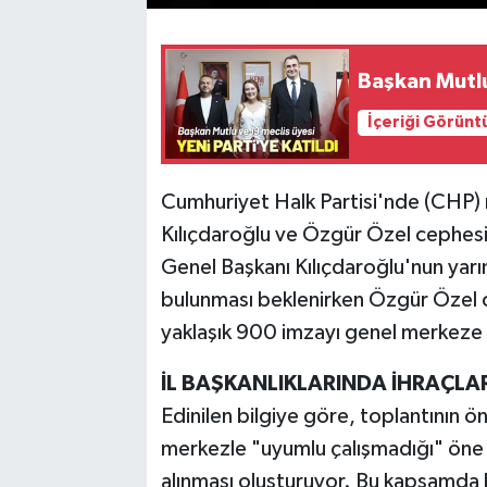
Başkan Mutlu
İçeriği Görünt
Cumhuriyet Halk Partisi'nde (CHP) m
Kılıçdaroğlu ve Özgür Özel cephesi 
Genel Başkanı Kılıçdaroğlu'nun yarı
bulunması beklenirken Özgür Özel c
yaklaşık 900 imzayı genel merkeze
İL BAŞKANLIKLARINDA İHRAÇL
Edinilen bilgiye göre, toplantının ö
merkezle "uyumlu çalışmadığı" öne s
alınması oluşturuyor. Bu kapsamda 