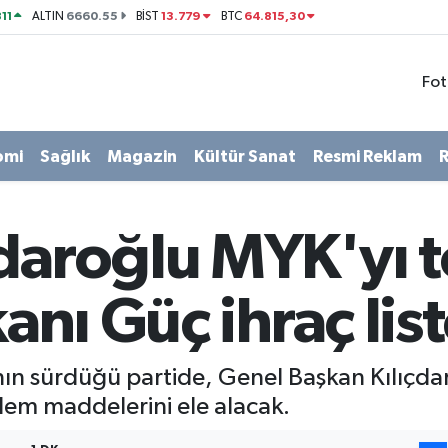
11
6660.55
13.779
64.815,30
ALTIN
BİST
BTC
Fot
omi
Sağlık
Magazin
Kültür Sanat
Resmi Reklam
R
daroğlu MYK'yı t
kanı Güç ihraç lis
nın sürdüğü partide, Genel Başkan Kılıçdar
dem maddelerini ele alacak.