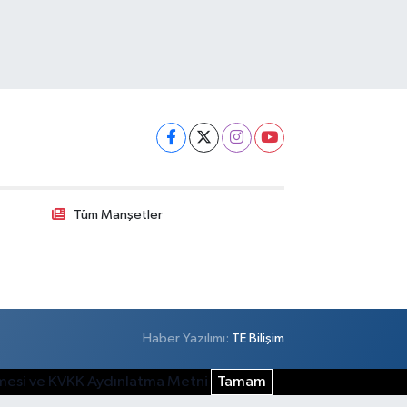
Tüm Manşetler
Haber Yazılımı:
TE Bilişim
şmesi ve KVKK Aydınlatma Metni
Tamam