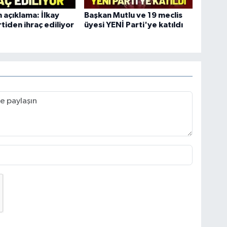
açıklama: İlkay
Başkan Mutlu ve 19 meclis
rtiden ihraç ediliyor
üyesi YENİ Parti'ye katıldı