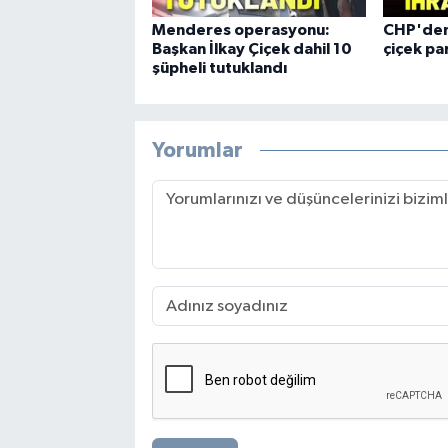
Menderes operasyonu:
CHP'den 
Başkan İlkay Çiçek dahil 10
çiçek pa
şüpheli tutuklandı
Yorumlar