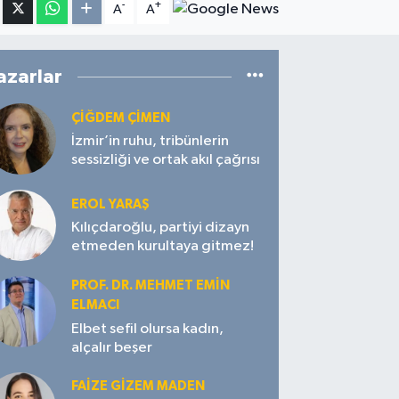
-
+
A
A
azarlar
ÇIĞDEM ÇIMEN
İzmir’in ruhu, tribünlerin
sessizliği ve ortak akıl çağrısı
EROL YARAŞ
Kılıçdaroğlu, partiyi dizayn
etmeden kurultaya gitmez!
PROF. DR. MEHMET EMIN
ELMACI
Elbet sefil olursa kadın,
alçalır beşer
FAIZE GIZEM MADEN