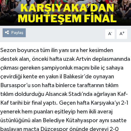
Paylaş
-
+
A
A
Sezon boyunca tüm ilin yanı sıra her kesimden
destek alan, önceki hafta uzak Artvin deplasmanında
çıkması gereken şampiyonluk maçını bile iç sahaya
çevirdiği kente en yakın il Balıkesir’de oynayan
Bursaspor’u son hafta binlerce taraftarının tıklım
tıklım doldurduğu Alsancak Stadı’nda ağırlayan Kaf-
Kaf tarihi bir final yaptı. Geçen hafta Karşıyaka’yı 2-1
yenerek hem puanları eşitleyip hem ikili averaj
üstünlüğünü alan Belediye Kütahyaspor aynı saatte
başlayan maçta Düzcespor önünde devreyi 2-0