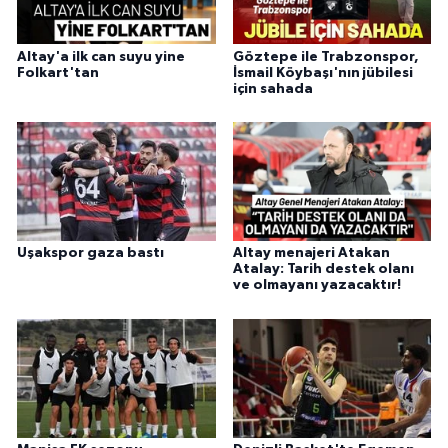
Altay'a ilk can suyu yine
Göztepe ile Trabzonspor,
Folkart'tan
İsmail Köybaşı'nın jübilesi
için sahada
Uşakspor gaza bastı
Altay menajeri Atakan
Atalay: Tarih destek olanı
ve olmayanı yazacaktır!