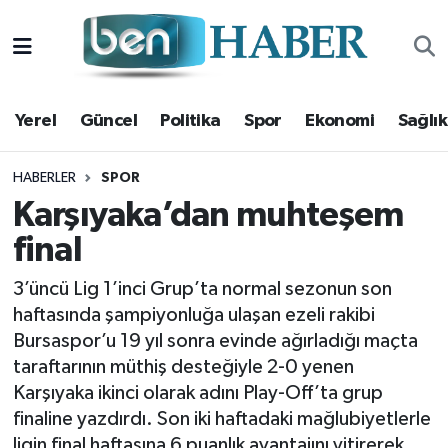
Yerel
Hava Durumu
Yerel
Güncel
Politika
Spor
Ekonomi
Sağlık
Güncel
Trafik Durumu
Politika
Süper Lig Puan Durumu ve Fikstür
HABERLER
SPOR
Karşıyaka’dan muhteşem
Spor
Tüm Manşetler
final
Ekonomi
Son Dakika Haberleri
3’üncü Lig 1’inci Grup’ta normal sezonun son
haftasında şampiyonluğa ulaşan ezeli rakibi
Sağlık
Haber Arşivi
Bursaspor’u 19 yıl sonra evinde ağırladığı maçta
taraftarının müthiş desteğiyle 2-0 yenen
Magazin
Karşıyaka ikinci olarak adını Play-Off’ta grup
finaline yazdırdı. Son iki haftadaki mağlubiyetlerle
Kültür Sanat
ligin final haftasına 6 puanlık avantajını yitirerek