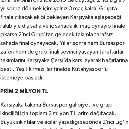
İzmir ekibinin önünde 2018’de düştüğü 2’nci Lig’e 7
yıl sonra dönmek içim yalnız 3 maç kaldı. Grupta
finale çıkacak ekibi bekleyen Karşıyaka eşleşeceği
rakibiyle dış saha ve iç sahada iki maç oynayıp finale
çıkarsa 2’nci Grup’tan gelecek takımla tarafsız
sahada final oynayacak. Yıllar sonra hem Bursaspor
zaferi hem de grup finali sevinci yaşayan taraftarlar
takımlarını Karşıyaka Çarşı’da karşılayarak bağırlarına
bastı. Yeşil-kırmızılılar finalde Kütahyaspor’u
istemeye başladı.
PRİM 2 MİLYON TL
Karşıyaka takıma Bursaspor galibiyeti ve grup
ikinciliği için toplam 2 milyon TL prim dağıtacak.
Büyük sıkıntılar ve acılar yaşadığı sezonda 2’nci Lig’in