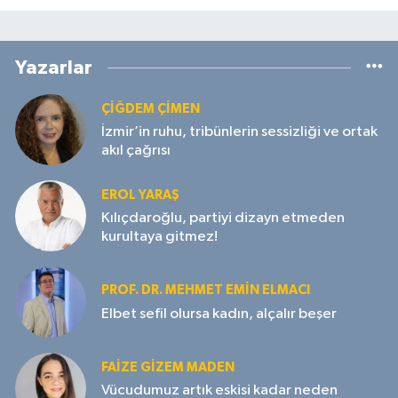
Yazarlar
ÇIĞDEM ÇIMEN
İzmir’in ruhu, tribünlerin sessizliği ve ortak
akıl çağrısı
EROL YARAŞ
Kılıçdaroğlu, partiyi dizayn etmeden
kurultaya gitmez!
PROF. DR. MEHMET EMIN ELMACI
Elbet sefil olursa kadın, alçalır beşer
FAIZE GIZEM MADEN
Vücudumuz artık eskisi kadar neden