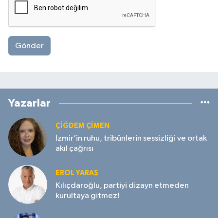
Gönder
Yazarlar
ÇIĞDEM ÇIMEN
İzmir’in ruhu, tribünlerin sessizliği ve ortak
akıl çağrısı
EROL YARAŞ
Kılıçdaroğlu, partiyi dizayn etmeden
kurultaya gitmez!