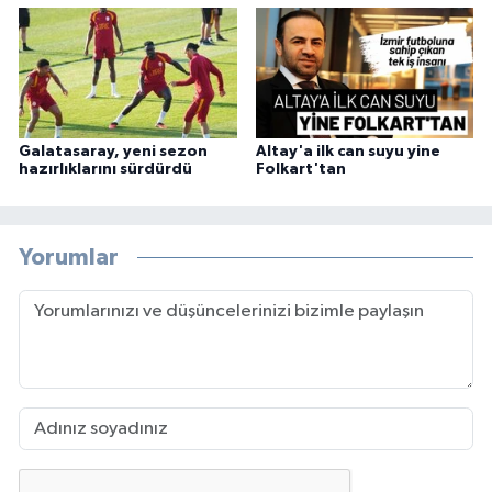
Galatasaray, yeni sezon
Altay'a ilk can suyu yine
hazırlıklarını sürdürdü
Folkart'tan
Yorumlar