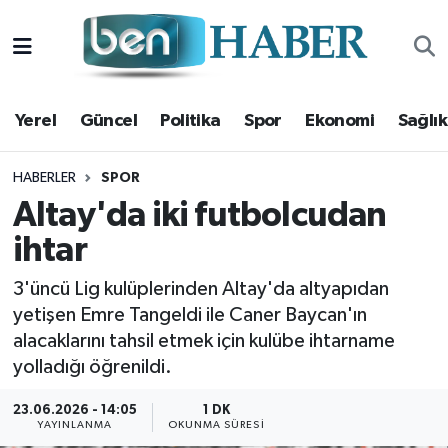
Yerel
Hava Durumu
Yerel
Güncel
Politika
Spor
Ekonomi
Sağlık
Güncel
Trafik Durumu
Politika
Süper Lig Puan Durumu ve Fikstür
HABERLER
SPOR
Altay'da iki futbolcudan
Spor
Tüm Manşetler
ihtar
Ekonomi
Son Dakika Haberleri
3'üncü Lig kulüplerinden Altay'da altyapıdan
yetişen Emre Tangeldi ile Caner Baycan'ın
Sağlık
Haber Arşivi
alacaklarını tahsil etmek için kulübe ihtarname
yolladığı öğrenildi.
Magazin
23.06.2026 - 14:05
1 DK
YAYINLANMA
OKUNMA SÜRESI
Kültür Sanat