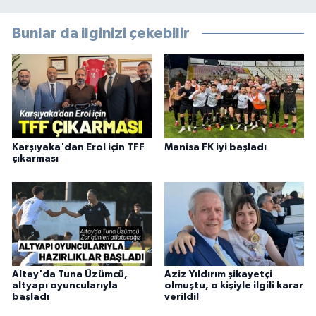
Bunlar da ilginizi çekebilir
Karşıyaka'dan Erol için TFF
Manisa FK iyi başladı
çıkarması
Altay'da Tuna Üzümcü,
Aziz Yıldırım şikayetçi
altyapı oyuncularıyla
olmuştu, o kişiyle ilgili karar
başladı
verildi!