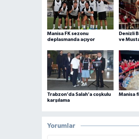
Manisa FK sezonu
Denizli
deplasmanda açıyor
ve Must
Trabzon’da Salah’a coşkulu
Manisa f
karşılama
Yorumlar