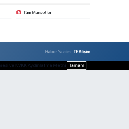
Tüm Manşetler
Haber Yazılımı:
TE Bilişim
şmesi ve KVKK Aydınlatma Metni
Tamam