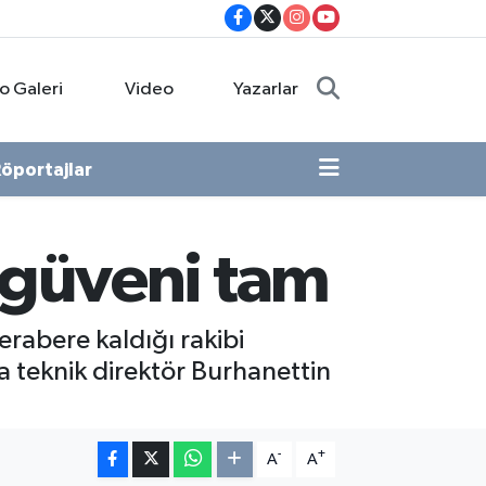
o Galeri
Video
Yazarlar
öportajlar
 güveni tam
rabere kaldığı rakibi
a teknik direktör Burhanettin
-
+
A
A