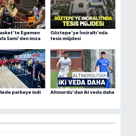
 Basket'te Egemen
Göztepe'ye İnciraltı'nda
afa Sami'den imza
tesis müjdesi
ilede parkeye indi
Altınordu'dan iki veda daha