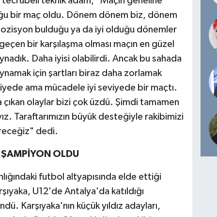
 tecrübeli teknik adam, "Maçın geneline
duğu bir maç oldu. Dönem dönem biz, dönem
ozisyon bulduğu ya da iyi olduğu dönemler
geçen bir karşılaşma olması maçın en güzel
nadık. Daha iyisi olabilirdi. Ancak bu sahada
namak için şartları biraz daha zorlamak
viyede ama mücadele iyi seviyede bir maçtı.
 çıkan olaylar bizi çok üzdü. Şimdi tamamen
. Taraftarımızın büyük desteğiyle rakibimizi
receğiz" dedi.
P ŞAMPİYON OLDU
ğındaki futbol altyapısında elde ettiği
rşıyaka, U12'de Antalya'da katıldığı
ü. Karşıyaka'nın küçük yıldız adayları,