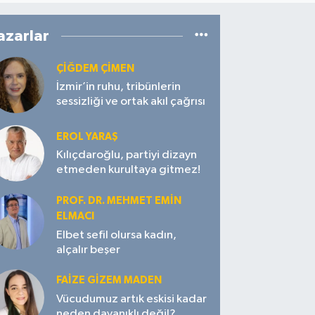
azarlar
ÇIĞDEM ÇIMEN
İzmir’in ruhu, tribünlerin
sessizliği ve ortak akıl çağrısı
EROL YARAŞ
Kılıçdaroğlu, partiyi dizayn
etmeden kurultaya gitmez!
PROF. DR. MEHMET EMIN
ELMACI
Elbet sefil olursa kadın,
alçalır beşer
FAIZE GIZEM MADEN
Vücudumuz artık eskisi kadar
neden dayanıklı değil?