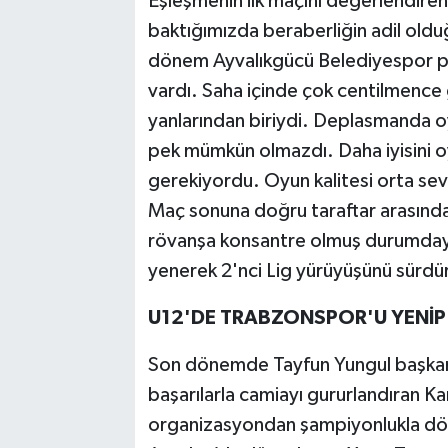
Eşleşmenin ilk maçını değerlendiren
baktığımızda beraberliğin adil ol
dönem Ayvalıkgücü Belediyespor p
vardı. Saha içinde çok centilmence 
yanlarından biriydi. Deplasmanda oy
pek mümkün olmazdı. Daha iyisini oy
gerekiyordu. Oyun kalitesi orta se
Maç sonuna doğru taraftar arasında
rövanşa konsantre olmuş durumdayız
yenerek 2'nci Lig yürüyüşünü sürdü
U12'DE TRABZONSPOR'U YENİ
Son dönemde Tayfun Yungul başkanlı
başarılarla camiayı gururlandıran Ka
organizasyondan şampiyonlukla dönd