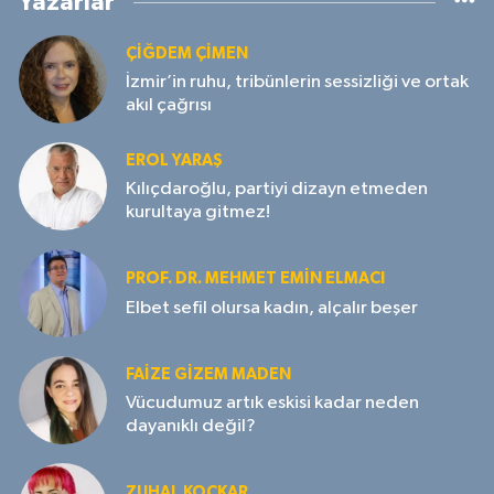
Yazarlar
ÇIĞDEM ÇIMEN
İzmir’in ruhu, tribünlerin sessizliği ve ortak
akıl çağrısı
EROL YARAŞ
Kılıçdaroğlu, partiyi dizayn etmeden
kurultaya gitmez!
PROF. DR. MEHMET EMIN ELMACI
Elbet sefil olursa kadın, alçalır beşer
FAIZE GIZEM MADEN
Vücudumuz artık eskisi kadar neden
dayanıklı değil?
ZUHAL KOÇKAR