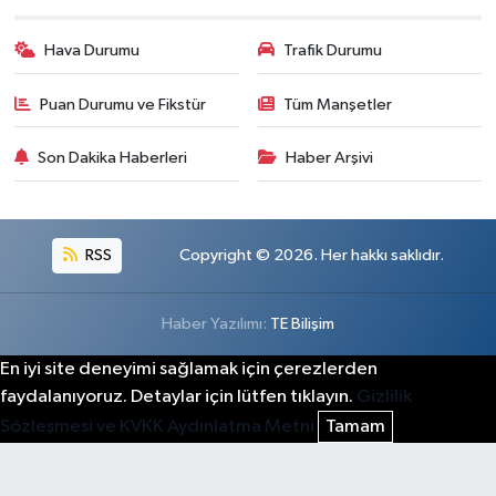
Hava Durumu
Trafik Durumu
Puan Durumu ve Fikstür
Tüm Manşetler
Son Dakika Haberleri
Haber Arşivi
RSS
Copyright © 2026. Her hakkı saklıdır.
Haber Yazılımı:
TE Bilişim
En iyi site deneyimi sağlamak için çerezlerden
faydalanıyoruz. Detaylar için lütfen tıklayın.
Gizlilik
Sözleşmesi ve KVKK Aydınlatma Metni
Tamam