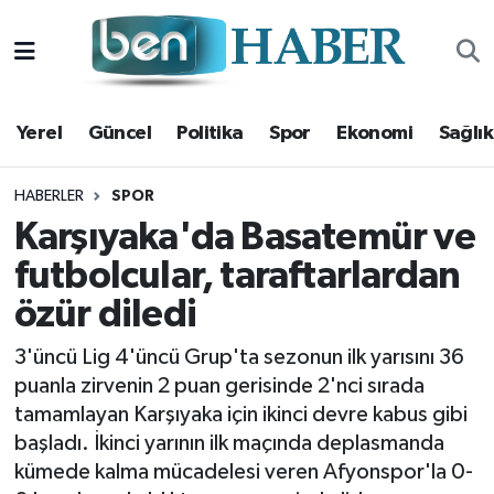
Yerel
Hava Durumu
Yerel
Güncel
Politika
Spor
Ekonomi
Sağlık
Güncel
Trafik Durumu
Politika
Süper Lig Puan Durumu ve Fikstür
HABERLER
SPOR
Karşıyaka'da Basatemür ve
Spor
Tüm Manşetler
futbolcular, taraftarlardan
özür diledi
Ekonomi
Son Dakika Haberleri
3'üncü Lig 4'üncü Grup'ta sezonun ilk yarısını 36
Sağlık
Haber Arşivi
puanla zirvenin 2 puan gerisinde 2'nci sırada
tamamlayan Karşıyaka için ikinci devre kabus gibi
Magazin
başladı. İkinci yarının ilk maçında deplasmanda
kümede kalma mücadelesi veren Afyonspor'la 0-
Kültür Sanat