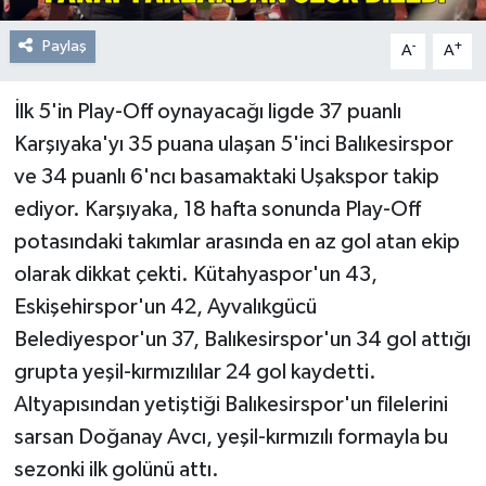
Paylaş
-
+
A
A
İlk 5'in Play-Off oynayacağı ligde 37 puanlı
Karşıyaka'yı 35 puana ulaşan 5'inci Balıkesirspor
ve 34 puanlı 6'ncı basamaktaki Uşakspor takip
ediyor. Karşıyaka, 18 hafta sonunda Play-Off
potasındaki takımlar arasında en az gol atan ekip
olarak dikkat çekti. Kütahyaspor'un 43,
Eskişehirspor'un 42, Ayvalıkgücü
Belediyespor'un 37, Balıkesirspor'un 34 gol attığı
grupta yeşil-kırmızılılar 24 gol kaydetti.
Altyapısından yetiştiği Balıkesirspor'un filelerini
sarsan Doğanay Avcı, yeşil-kırmızılı formayla bu
sezonki ilk golünü attı.