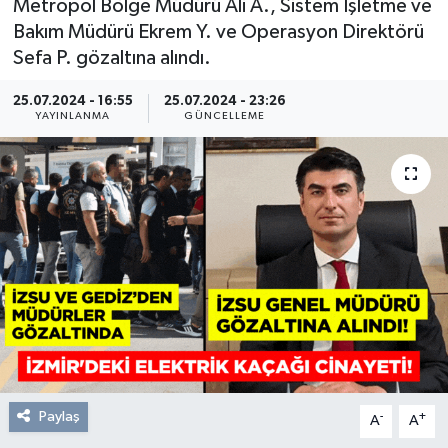
Metropol Bölge Müdürü Ali A., Sistem İşletme ve
Bakım Müdürü Ekrem Y. ve Operasyon Direktörü
Resmi Reklam
Sefa P. gözaltına alındı.
Röportajlar
25.07.2024 - 16:55
25.07.2024 - 23:26
YAYINLANMA
GÜNCELLEME
Paylaş
-
+
A
A