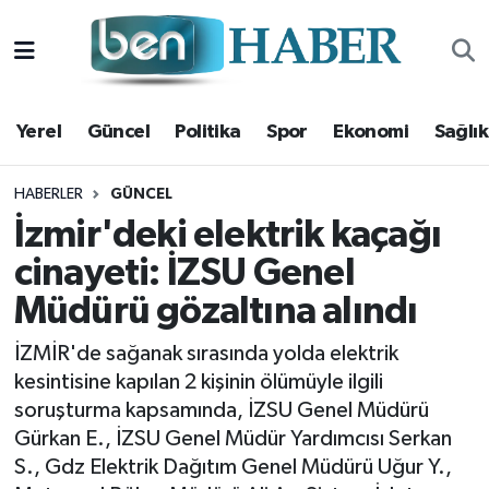
Yerel
Hava Durumu
Yerel
Güncel
Politika
Spor
Ekonomi
Sağlık
Güncel
Trafik Durumu
Politika
Süper Lig Puan Durumu ve Fikstür
HABERLER
GÜNCEL
İzmir'deki elektrik kaçağı
Spor
Tüm Manşetler
cinayeti: İZSU Genel
Müdürü gözaltına alındı
Ekonomi
Son Dakika Haberleri
İZMİR'de sağanak sırasında yolda elektrik
Sağlık
Haber Arşivi
kesintisine kapılan 2 kişinin ölümüyle ilgili
soruşturma kapsamında, İZSU Genel Müdürü
Magazin
Gürkan E., İZSU Genel Müdür Yardımcısı Serkan
S., Gdz Elektrik Dağıtım Genel Müdürü Uğur Y.,
Kültür Sanat