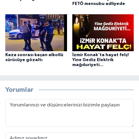
FETÖ mensubu adliyede
Kaza sonrası kaçan alkollü
İzmir Konak'ta hayat felç!
sürücüye gözaltı
Yine Gediz Elektrik
mağduriyeti...
Yorumlar