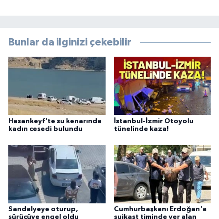
Bunlar da ilginizi çekebilir
Hasankeyf'te su kenarında
İstanbul-İzmir Otoyolu
kadın cesedi bulundu
tünelinde kaza!
Sandalyeye oturup,
Cumhurbaşkanı Erdoğan'a
sürücüye engel oldu
suikast timinde yer alan