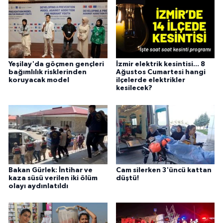
Yeşilay'da göçmen gençleri
İzmir elektrik kesintisi... 8
bağımlılık risklerinden
Ağustos Cumartesi hangi
koruyacak model
ilçelerde elektrikler
kesilecek?
Bakan Gürlek: İntihar ve
Cam silerken 3'üncü kattan
kaza süsü verilen iki ölüm
düştü!
olayı aydınlatıldı