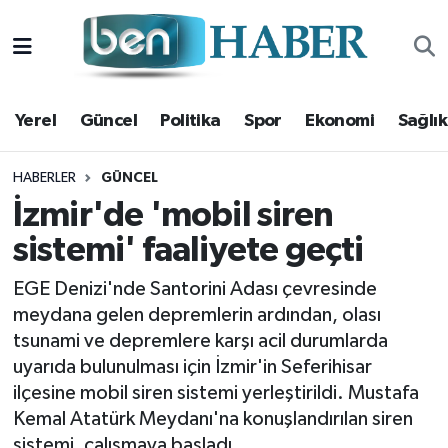
Yerel
Hava Durumu
Yerel
Güncel
Politika
Spor
Ekonomi
Sağlık
Güncel
Trafik Durumu
Politika
Süper Lig Puan Durumu ve Fikstür
HABERLER
GÜNCEL
İzmir'de 'mobil siren
Spor
Tüm Manşetler
sistemi' faaliyete geçti
Ekonomi
Son Dakika Haberleri
EGE Denizi'nde Santorini Adası çevresinde
meydana gelen depremlerin ardından, olası
Sağlık
Haber Arşivi
tsunami ve depremlere karşı acil durumlarda
uyarıda bulunulması için İzmir'in Seferihisar
Magazin
ilçesine mobil siren sistemi yerleştirildi. Mustafa
Kemal Atatürk Meydanı'na konuşlandırılan siren
Kültür Sanat
sistemi, çalışmaya başladı.