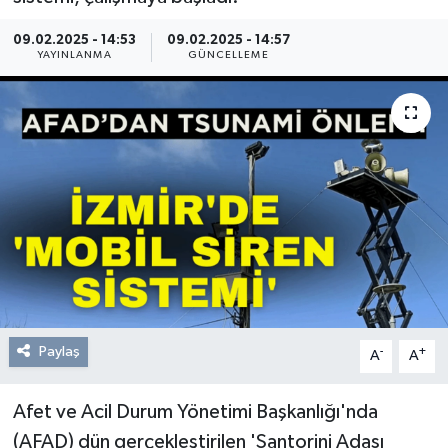
Resmi Reklam
09.02.2025 - 14:53
09.02.2025 - 14:57
YAYINLANMA
GÜNCELLEME
Röportajlar
Paylaş
-
+
A
A
Afet ve Acil Durum Yönetimi Başkanlığı'nda
(AFAD) dün gerçekleştirilen 'Santorini Adası