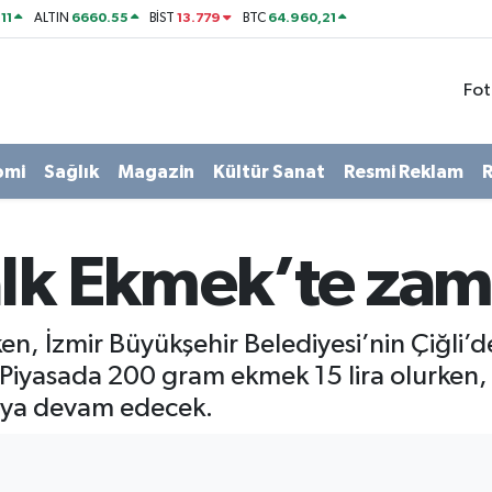
11
6660.55
13.779
64.960,21
ALTIN
BİST
BTC
Fot
omi
Sağlık
Magazin
Kültür Sanat
Resmi Reklam
R
alk Ekmek’te zam
n, İzmir Büyükşehir Belediyesi’nin Çiğli’
i. Piyasada 200 gram ekmek 15 lira olurke
aya devam edecek.