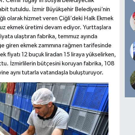
r. Cemil Tugay’ın sosyal belediyecilik
abit tutuldu. İzmir Büyükşehir Belediyesi’nin
lı olarak hizmet veren Çiğli’deki Halk Ekmek
 ucuz ekmek üretimi devam ediyor. Yurttaşlara
iyata ulaştıran fabrika, temmuz ayında
üğe giren ekmek zammına rağmen tarifesinde
k fiyatı 12 buçuk liradan 15 liraya yükselirken,
tu. İzmirlilerin bütçesini koruyan fabrika, 108
ine aynı tutarla vatandaşla buluşturuyor.