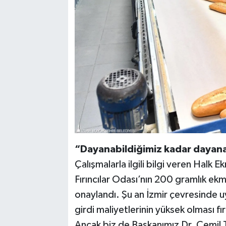
“Dayanabildiğimiz kadar dayan
Çalışmalarla ilgili bilgi veren Halk 
Fırıncılar Odası’nın 200 gramlık ekm
onaylandı. Şu an İzmir çevresinde uy
girdi maliyetlerinin yüksek olması fır
Ancak biz de Başkanımız Dr. Cemil 