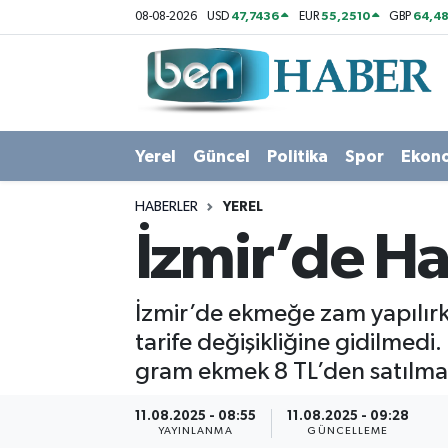
47,7436
55,2510
64,48
08-08-2026
USD
EUR
GBP
Yerel
Hava Durumu
Güncel
Trafik Durumu
Yerel
Güncel
Politika
Spor
Ekon
Politika
Süper Lig Puan Durumu ve Fikstür
HABERLER
YEREL
Spor
Tüm Manşetler
İzmir’de H
Ekonomi
Son Dakika Haberleri
İzmir’de ekmeğe zam yapılırke
Sağlık
Haber Arşivi
tarife değişikliğine gidilmed
gram ekmek 8 TL’den satılm
Magazin
11.08.2025 - 08:55
11.08.2025 - 09:28
Kültür Sanat
YAYINLANMA
GÜNCELLEME