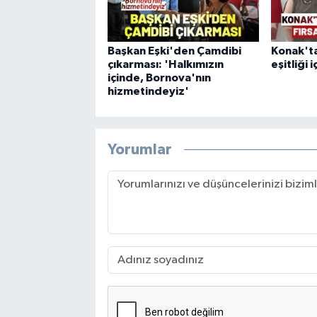
Başkan Eşki'den Çamdibi
Konak'ta
çıkarması: 'Halkımızın
eşitliği i
içinde, Bornova'nın
hizmetindeyiz'
Yorumlar