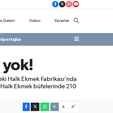
o Galeri
Video
Yazarlar
öportajlar
 yok!
deki Halk Ekmek Fabrikası’nda
n, Halk Ekmek büfelerinde 210
-
+
A
A