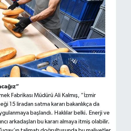
acağız”
Ekmek Fabrikası Müdürü Ali Kalmış, “İzmir
eği 15 liradan satma kararı bakanlıkça da
gulanmaya başlandı. Haklılar belki. Enerji ve
ıncı arkadaşları bu kararı almaya itmiş olabilir.
Tugay’ın talimatı doğrultusunda bu maliyetler