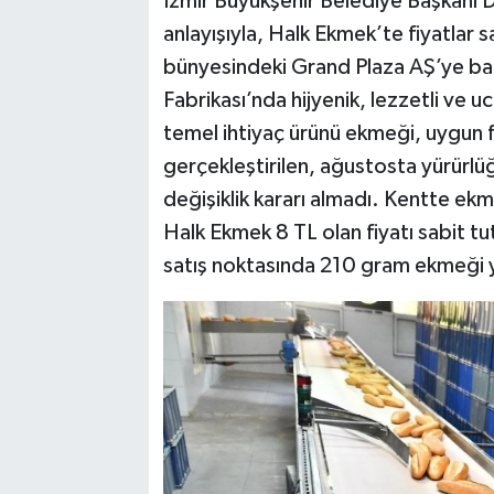
İzmir Büyükşehir Belediye Başkanı D
anlayışıyla, Halk Ekmek’te fiyatlar s
bünyesindeki Grand Plaza AŞ’ye bağ
Fabrikası’nda hijyenik, lezzetli ve
temel ihtiyaç ürünü ekmeği, uygun f
gerçekleştirilen, ağustosta yürürl
değişiklik kararı almadı. Kentte ekme
Halk Ekmek 8 TL olan fiyatı sabit tut
satış noktasında 210 gram ekmeği y