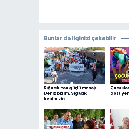
Bunlar da ilginizi çekebilir
Sığacık’tan güçlü mesaj:
Çocuklar
Deniz bizim, Sığacık
dost yen
hepimizin