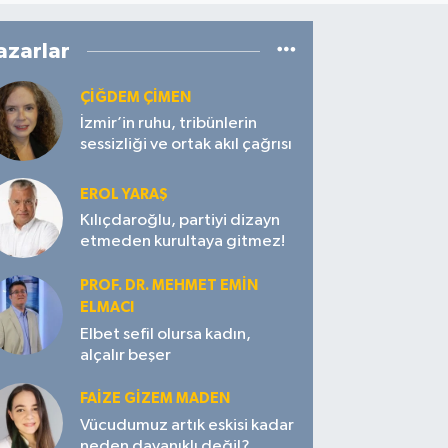
azarlar
ÇIĞDEM ÇIMEN
İzmir’in ruhu, tribünlerin
sessizliği ve ortak akıl çağrısı
EROL YARAŞ
Kılıçdaroğlu, partiyi dizayn
etmeden kurultaya gitmez!
PROF. DR. MEHMET EMIN
ELMACI
Elbet sefil olursa kadın,
alçalır beşer
FAIZE GIZEM MADEN
Vücudumuz artık eskisi kadar
neden dayanıklı değil?