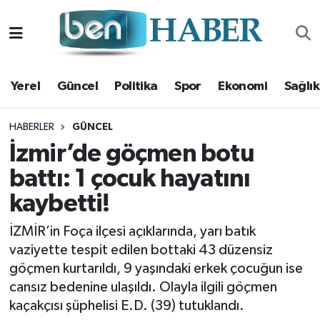
Yerel
Hava Durumu
Yerel
Güncel
Politika
Spor
Ekonomi
Sağlık
Güncel
Trafik Durumu
Politika
Süper Lig Puan Durumu ve Fikstür
HABERLER
GÜNCEL
İzmir’de göçmen botu
Spor
Tüm Manşetler
battı: 1 çocuk hayatını
kaybetti!
Ekonomi
Son Dakika Haberleri
İZMİR’in Foça ilçesi açıklarında, yarı batık
Sağlık
Haber Arşivi
vaziyette tespit edilen bottaki 43 düzensiz
göçmen kurtarıldı, 9 yaşındaki erkek çocuğun ise
Magazin
cansız bedenine ulaşıldı. Olayla ilgili göçmen
kaçakçısı şüphelisi E.D. (39) tutuklandı.
Kültür Sanat