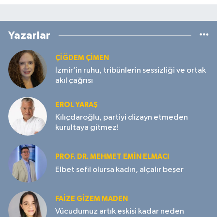
Yazarlar
ÇIĞDEM ÇIMEN
İzmir’in ruhu, tribünlerin sessizliği ve ortak
akıl çağrısı
EROL YARAŞ
Kılıçdaroğlu, partiyi dizayn etmeden
kurultaya gitmez!
PROF. DR. MEHMET EMIN ELMACI
Elbet sefil olursa kadın, alçalır beşer
FAIZE GIZEM MADEN
Vücudumuz artık eskisi kadar neden