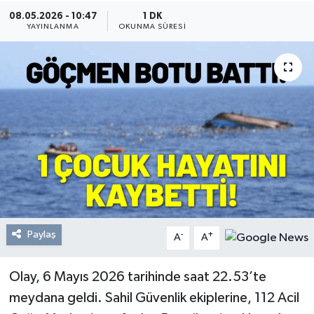
08.05.2026 - 10:47
1 DK
Resmi Reklam
YAYINLANMA
OKUNMA SÜRESI
Röportajlar
Paylaş
-
+
A
A
Olay, 6 Mayıs 2026 tarihinde saat 22.53’te
meydana geldi. Sahil Güvenlik ekiplerine, 112 Acil