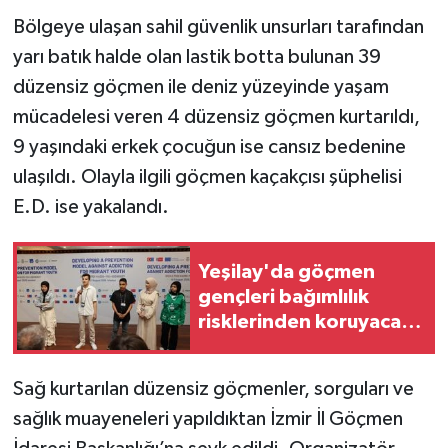
Bölgeye ulaşan sahil güvenlik unsurları tarafından
yarı batık halde olan lastik botta bulunan 39
düzensiz göçmen ile deniz yüzeyinde yaşam
mücadelesi veren 4 düzensiz göçmen kurtarıldı,
9 yaşındaki erkek çocuğun ise cansız bedenine
ulaşıldı. Olayla ilgili göçmen kaçakçısı şüphelisi
E.D. ise yakalandı.
Yeşilay'da göçmen
gençleri bağımlılık
risklerinden koruyacak
model
Sağ kurtarılan düzensiz göçmenler, sorguları ve
sağlık muayeneleri yapıldıktan İzmir İl Göçmen