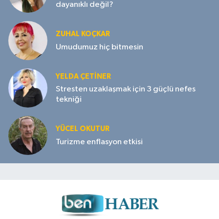
dayanıklı değil?
ZUHAL KOÇKAR
Umudumuz hiç bitmesin
YELDA ÇETİNER
Stresten uzaklaşmak için 3 güçlü nefes
tekniği
YÜCEL OKUTUR
Turizme enflasyon etkisi