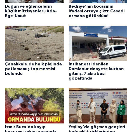
Düğün ve eğlencelerin
Bedriye'nin kocasının
küçük müzisyenleri; Ada-
ifadesi ortaya çıktı: Cesedi
Ege-Umut
ormana götürdüm!
Çanakkale'de halk plajında
İntihar etti denilen
patlamamış top mermisi
Damlanur cinayete kurban
bulundu
gitmiş; 7 akrabası
gözaltında
İzmir Buca'da kayıp
Yeşilay'da göçmen gençleri
huzurevi sakini ormanda
bağımlılık risklerinden