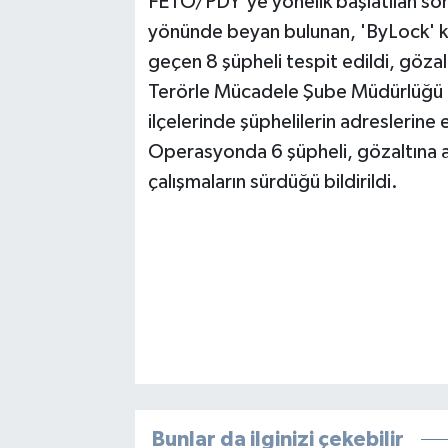
FETÖ/PDY'ye yönelik başlatılan sor
yönünde beyan bulunan, 'ByLock' kul
geçen 8 şüpheli tespit edildi, gözalt
Terörle Mücadele Şube Müdürlüğü e
ilçelerinde şüphelilerin adreslerin
Operasyonda 6 şüpheli, gözaltına al
çalışmaların sürdüğü bildirildi.
Bunlar da ilginizi çekebilir