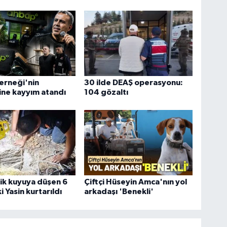
erneği'nin
30 ilde DEAŞ operasyonu:
ne kayyım atandı
104 gözaltı
ik kuyuya düşen 6
Çiftçi Hüseyin Amca'nın yol
 Yasin kurtarıldı
arkadaşı 'Benekli'