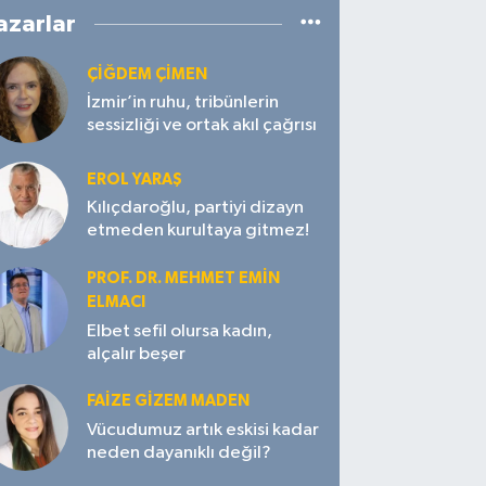
azarlar
ÇIĞDEM ÇIMEN
İzmir’in ruhu, tribünlerin
sessizliği ve ortak akıl çağrısı
EROL YARAŞ
Kılıçdaroğlu, partiyi dizayn
etmeden kurultaya gitmez!
PROF. DR. MEHMET EMIN
ELMACI
Elbet sefil olursa kadın,
alçalır beşer
FAIZE GIZEM MADEN
Vücudumuz artık eskisi kadar
neden dayanıklı değil?