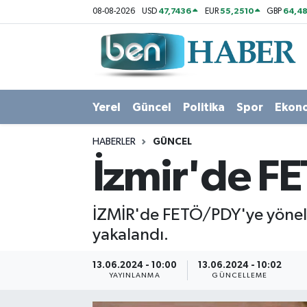
47,7436
55,2510
64,48
08-08-2026
USD
EUR
GBP
Yerel
Hava Durumu
Güncel
Trafik Durumu
Yerel
Güncel
Politika
Spor
Ekon
Politika
Süper Lig Puan Durumu ve Fikstür
HABERLER
GÜNCEL
Spor
Tüm Manşetler
İzmir'de FE
Ekonomi
Son Dakika Haberleri
İZMİR'de FETÖ/PDY'ye yönelik
Sağlık
Haber Arşivi
yakalandı.
Magazin
13.06.2024 - 10:00
13.06.2024 - 10:02
YAYINLANMA
GÜNCELLEME
Kültür Sanat