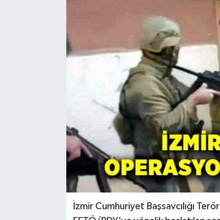
Resmi Reklam
Röportajlar
İzmir Cumhuriyet Başsavcılığı Terö