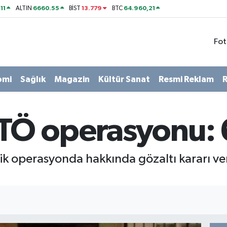
11
6660.55
13.779
64.960,21
ALTIN
BİST
BTC
Fot
omi
Sağlık
Magazin
Kültür Sanat
Resmi Reklam
R
TÖ operasyonu: 6
 operasyonda hakkında gözaltı kararı veri