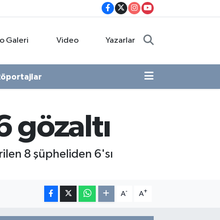
o Galeri
Video
Yazarlar
öportajlar
 gözaltı
len 8 şüpheliden 6'sı
-
+
A
A