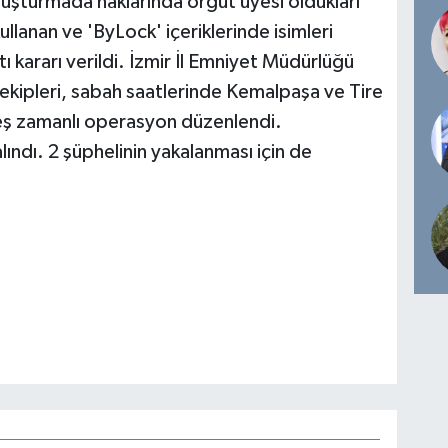
uşturmada haklarında örgüt üyesi oldukları
lanan ve 'ByLock' içeriklerinde isimleri
ı kararı verildi. İzmir İl Emniyet Müdürlüğü
kipleri, sabah saatlerinde Kemalpaşa ve Tire
e eş zamanlı operasyon düzenlendi.
ındı. 2 şüphelinin yakalanması için de