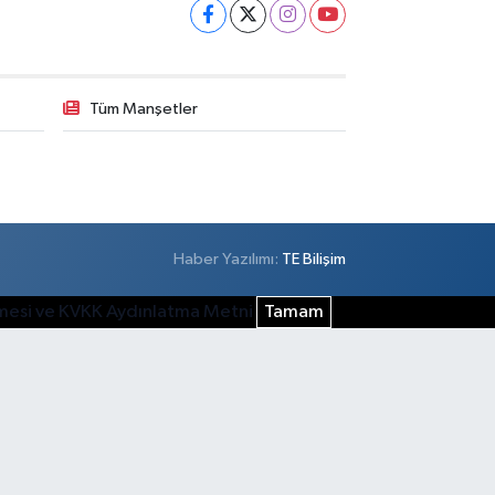
Tüm Manşetler
Haber Yazılımı:
TE Bilişim
şmesi ve KVKK Aydınlatma Metni
Tamam