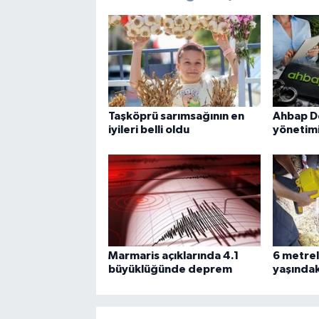
Taşköprü sarımsağının en
Ahbap D
iyileri belli oldu
yönetimi
Marmaris açıklarında 4.1
6 metrel
büyüklüğünde deprem
yaşındaki