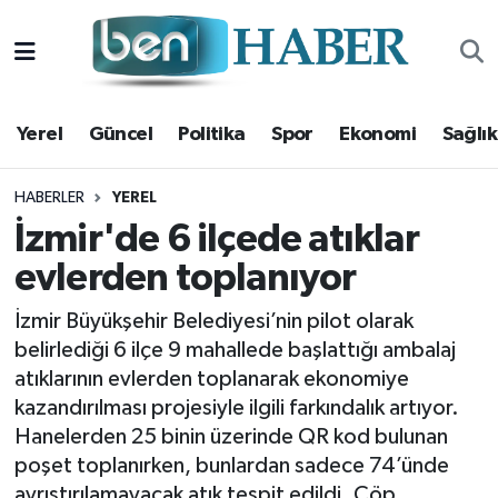
Yerel
Hava Durumu
Yerel
Güncel
Politika
Spor
Ekonomi
Sağlık
Güncel
Trafik Durumu
Politika
Süper Lig Puan Durumu ve Fikstür
HABERLER
YEREL
İzmir'de 6 ilçede atıklar
Spor
Tüm Manşetler
evlerden toplanıyor
Ekonomi
Son Dakika Haberleri
İzmir Büyükşehir Belediyesi’nin pilot olarak
belirlediği 6 ilçe 9 mahallede başlattığı ambalaj
Sağlık
Haber Arşivi
atıklarının evlerden toplanarak ekonomiye
kazandırılması projesiyle ilgili farkındalık artıyor.
Magazin
Hanelerden 25 binin üzerinde QR kod bulunan
poşet toplanırken, bunlardan sadece 74’ünde
Kültür Sanat
ayrıştırılamayacak atık tespit edildi. Çöp