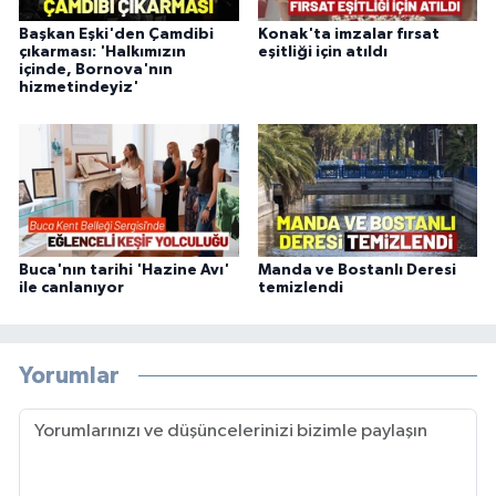
Başkan Eşki'den Çamdibi
Konak'ta imzalar fırsat
çıkarması: 'Halkımızın
eşitliği için atıldı
içinde, Bornova'nın
hizmetindeyiz'
Buca'nın tarihi 'Hazine Avı'
Manda ve Bostanlı Deresi
ile canlanıyor
temizlendi
Yorumlar