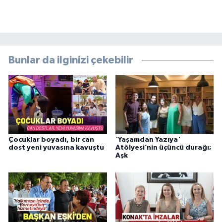
Bunlar da ilginizi çekebilir
Çocuklar boyadı, bir can
'Yaşamdan Yazıya'
dost yeni yuvasına kavuştu
Atölyesi’nin üçüncü durağı;
Aşk