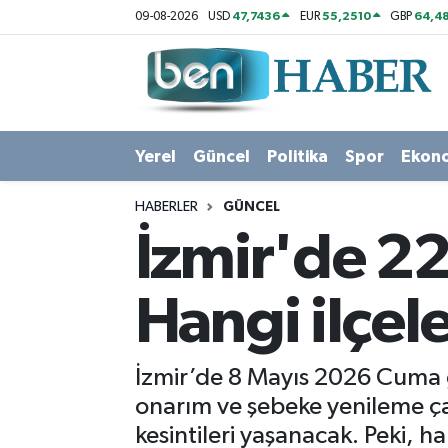
47,7436
55,2510
64,48
09-08-2026
USD
EUR
GBP
Yerel
Hava Durumu
Güncel
Trafik Durumu
Yerel
Güncel
Politika
Spor
Ekon
Politika
Süper Lig Puan Durumu ve Fikstür
HABERLER
GÜNCEL
Spor
Tüm Manşetler
İzmir'de 22 
Ekonomi
Son Dakika Haberleri
Hangi ilçel
Sağlık
Haber Arşivi
İzmir’de 8 Mayıs 2026 Cuma g
Magazin
onarım ve şebeke yenileme çal
kesintileri yaşanacak. Peki, h
Kültür Sanat