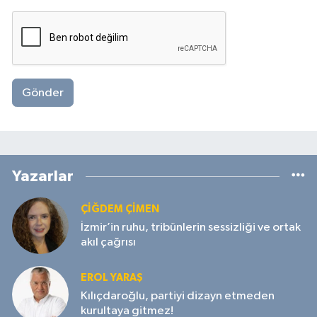
Gönder
Yazarlar
ÇIĞDEM ÇIMEN
İzmir’in ruhu, tribünlerin sessizliği ve ortak
akıl çağrısı
EROL YARAŞ
Kılıçdaroğlu, partiyi dizayn etmeden
kurultaya gitmez!