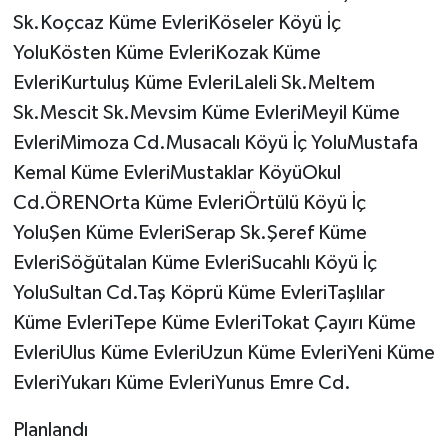
Sk.Koçcaz Küme EvleriKöseler Köyü İç
YoluKösten Küme EvleriKozak Küme
EvleriKurtuluş Küme EvleriLaleli Sk.Meltem
Sk.Mescit Sk.Mevsim Küme EvleriMeyil Küme
EvleriMimoza Cd.Musacalı Köyü İç YoluMustafa
Kemal Küme EvleriMustaklar KöyüOkul
Cd.ÖRENOrta Küme EvleriÖrtülü Köyü İç
YoluŞen Küme EvleriSerap Sk.Şeref Küme
EvleriSöğütalan Küme EvleriSucahlı Köyü İç
YoluSultan Cd.Taş Köprü Küme EvleriTaşlılar
Küme EvleriTepe Küme EvleriTokat Çayırı Küme
EvleriUlus Küme EvleriUzun Küme EvleriYeni Küme
EvleriYukarı Küme EvleriYunus Emre Cd.
Planlandı