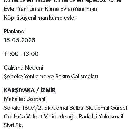
Küme EvleriHasseki Küme EvleriTepeboz Küme
EvleriYeni Liman Küme EvleriYeniliman
Köprüsüyeniliman küme evler
Planlandı
15.05.2026
11:00 - 13:00
Çalışma Nedeni:
Şebeke Yenileme ve Bakım Çalışmaları
KARŞIYAKA / İZMİR
Mahalle: Bostanlı
Sokak: 1807/2. Sk.Cemal Bülbül Sk.Cemal Gürsel
Cd.Hıfzı Veldet Velidedeoğlu Parkı İçi Yoluİsmail
Sivri Sk.