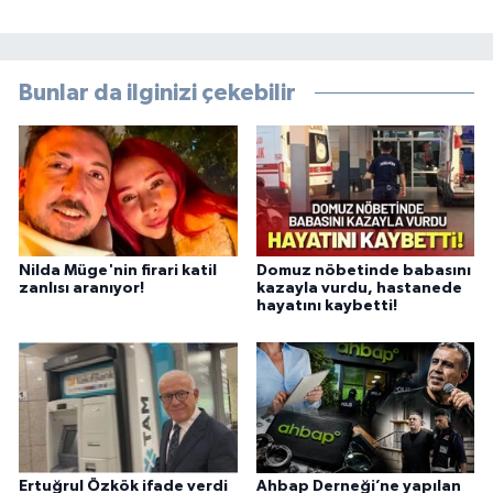
Bunlar da ilginizi çekebilir
Nilda Müge'nin firari katil
Domuz nöbetinde babasını
zanlısı aranıyor!
kazayla vurdu, hastanede
hayatını kaybetti!
Ertuğrul Özkök ifade verdi
Ahbap Derneği’ne yapılan