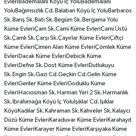
EvleriBademalanı Köyü İç YoluBademalanı
YoluBağımsızlık Cd.Balaban Köyü İç YoluBarbaros
Sk.Barış Sk.Batı Sk.Begüm Sk.Bergama Yolu
Küme EvleriÇam Sk.Cami Küme EvleriCami Üstü
Sk.Çamlı Sk.Çarşı Sk.Çayırlar Küme EvleriÇiftçi
Küme EvleriÇimen Alan Küme EvleriÇömlek Küme
EvleriDacak Küme EvleriDebicik Küme
EvleriDefne Sk.Dost Küme EvleriDutlukuyu
Sk.Engin Sk.Gazi Cd.Geçkin Cd.Gelin Küme
EvleriGenler Küme EvleriGoduklu Küme
EvleriHacıosman Sk.Harman Yeri 2 Sk.Harmanlık
Sk.İbrahimağa Köyü İç YoluIşıklar Cd.Işıklar
KöyüKadılar Sk.Kahraman Sk.Kahveler Sk.Kalaycı
Düzü Küme EvleriKaraduvar Küme EvleriKarahayıt
Küme EvleriKarayer Küme EvleriKarşıyaka Küme