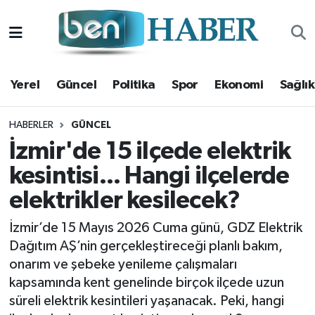
Yerel
Hava Durumu
Yerel
Güncel
Politika
Spor
Ekonomi
Sağlık
Güncel
Trafik Durumu
Politika
Süper Lig Puan Durumu ve Fikstür
HABERLER
GÜNCEL
İzmir'de 15 ilçede elektrik
Spor
Tüm Manşetler
kesintisi... Hangi ilçelerde
elektrikler kesilecek?
Ekonomi
Son Dakika Haberleri
İzmir’de 15 Mayıs 2026 Cuma günü, GDZ Elektrik
Sağlık
Haber Arşivi
Dağıtım AŞ’nin gerçekleştireceği planlı bakım,
onarım ve şebeke yenileme çalışmaları
Magazin
kapsamında kent genelinde birçok ilçede uzun
süreli elektrik kesintileri yaşanacak. Peki, hangi
Kültür Sanat