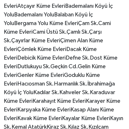
EvleriAtçayır Küme EvleriBademalanı Köyü İç
YoluBademalanı YoluBalaban Köyü İç
YoluBergama Yolu Küme EvleriÇam Sk.Cami
Küme EvleriCami Üstü Sk.Çamlı Sk.Çarşı
Sk.Çayırlar Küme EvleriÇimen Alan Küme
EvleriÇömlek Küme EvleriDacak Küme
EvleriDebicik Küme EvleriDefne Sk.Dost Küme
EvleriDutlukuyu Sk.Geçkin Cd.Gelin Küme
EvleriGenler Küme EvleriGoduklu Küme
EvleriHacıosman Sk.Harmanlık Sk.İbrahimağa
Köyü İç YoluKadılar Sk.Kahveler Sk.Karaduvar
Küme EvleriKarahayıt Küme EvleriKarayer Küme
EvleriKarşıyaka Küme EvleriKasap Alanı Küme
EvleriKavak Küme EvleriKayalar Küme EvleriKayın
Sk.Kemal AtatürkKiraz Sk.Kılaz Sk.Kızılçam