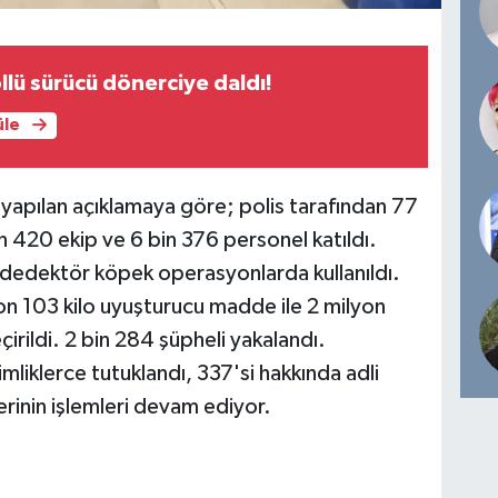
llü sürücü dönerciye daldı!
üle
yapılan açıklamaya göre; polis tarafından 77
 420 ekip ve 6 bin 376 personel katıldı.
 dedektör köpek operasyonlarda kullanıldı.
on 103 kilo uyuşturucu madde ile 2 milyon
irildi. 2 bin 284 şüpheli yakalandı.
kimliklerce tutuklandı, 337'si hakkında adli
erinin işlemleri devam ediyor.