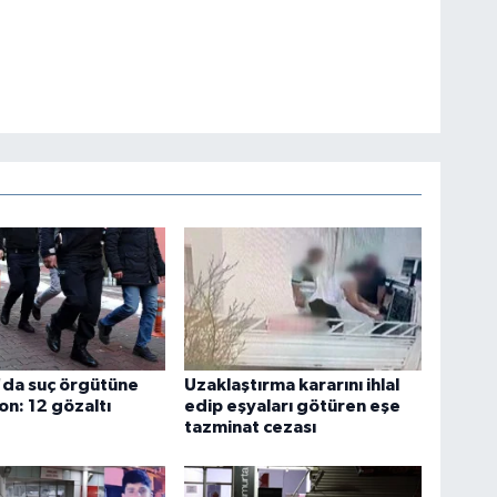
'da suç örgütüne
Uzaklaştırma kararını ihlal
n: 12 gözaltı
edip eşyaları götüren eşe
tazminat cezası