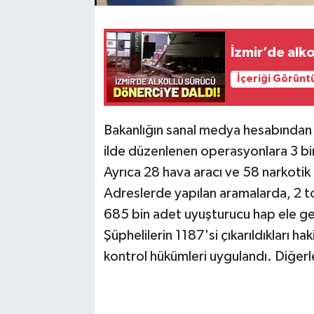
İzmir’de alko
İçeriği Görünt
Bakanlığın sanal medya hesabından 
ilde düzenlenen operasyonlara 3 bin
Ayrıca 28 hava aracı ve 58 narkotik
Adreslerde yapılan aramalarda, 2 t
685 bin adet uyuşturucu hap ele geç
Şüphelilerin 1187'si çıkarıldıkları ha
kontrol hükümleri uygulandı. Diğerl