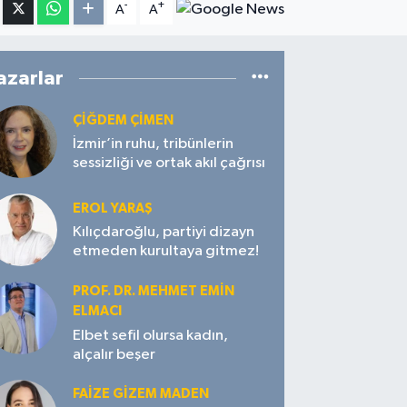
-
+
A
A
azarlar
ÇIĞDEM ÇIMEN
İzmir’in ruhu, tribünlerin
sessizliği ve ortak akıl çağrısı
EROL YARAŞ
Kılıçdaroğlu, partiyi dizayn
etmeden kurultaya gitmez!
PROF. DR. MEHMET EMIN
ELMACI
Elbet sefil olursa kadın,
alçalır beşer
FAIZE GIZEM MADEN