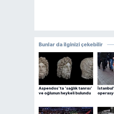
Bunlar da ilginizi çekebilir
Aspendos'ta 'sağlık tanrısı'
İstanbul
ve oğlunun heykeli bulundu
operasyo