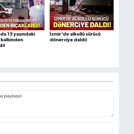
da 15 yaşındaki
İzmir’de alkollü sürücü
kalbinden
dönerciye daldı!
dı!