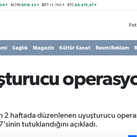
534
6518.23
13.703
64.475,47
ALTIN
BİST
BTC
Fot
omi
Sağlık
Magazin
Kültür Sanat
Resmi Reklam
R
uşturucu operasy
son 2 haftada düzenlenen uyuşturucu opera
'sinin tutuklandığını açıkladı.