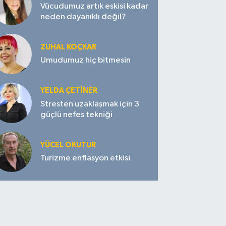
Vücudumuz artık eskisi kadar
neden dayanıklı değil?
ZUHAL KOÇKAR
Umudumuz hiç bitmesin
YELDA ÇETİNER
Stresten uzaklaşmak için 3
güçlü nefes tekniği
YÜCEL OKUTUR
Turizme enflasyon etkisi