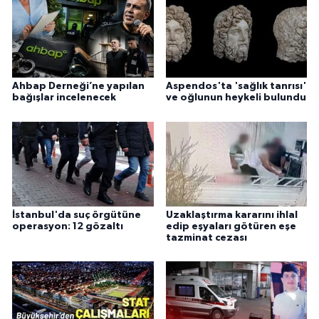
Ahbap Derneği’ne yapılan
Aspendos'ta 'sağlık tanrısı'
bağışlar incelenecek
ve oğlunun heykeli bulundu
İstanbul'da suç örgütüne
Uzaklaştırma kararını ihlal
operasyon: 12 gözaltı
edip eşyaları götüren eşe
tazminat cezası