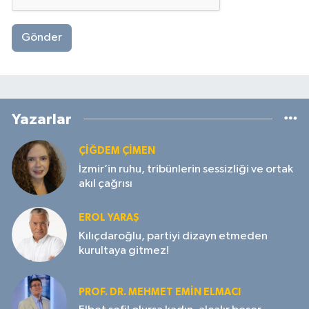
Gönder
Yazarlar
ÇIĞDEM ÇIMEN
İzmir’in ruhu, tribünlerin sessizliği ve ortak
akıl çağrısı
EROL YARAŞ
Kılıçdaroğlu, partiyi dizayn etmeden
kurultaya gitmez!
PROF. DR. MEHMET EMIN ELMACI