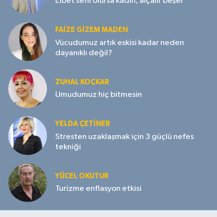
Elbet sefil olursa kadın, alçalır beşer
FAIZE GIZEM MADEN
Vücudumuz artık eskisi kadar neden
dayanıklı değil?
ZUHAL KOÇKAR
Umudumuz hiç bitmesin
YELDA ÇETİNER
Stresten uzaklaşmak için 3 güçlü nefes
tekniği
YÜCEL OKUTUR
Turizme enflasyon etkisi