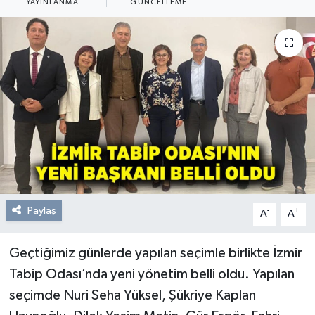
YAYINLANMA
GÜNCELLEME
Resmi Reklam
Röportajlar
Paylaş
-
+
A
A
Geçtiğimiz günlerde yapılan seçimle birlikte İzmir
Tabip Odası’nda yeni yönetim belli oldu. Yapılan
seçimde Nuri Seha Yüksel, Şükriye Kaplan