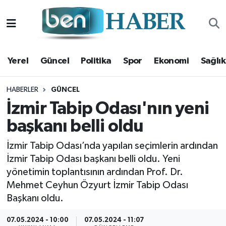
Yerel
Hava Durumu
Yerel
Güncel
Politika
Spor
Ekonomi
Sağlık
Güncel
Trafik Durumu
Politika
Süper Lig Puan Durumu ve Fikstür
HABERLER
GÜNCEL
İzmir Tabip Odası'nın yeni
Spor
Tüm Manşetler
başkanı belli oldu
Ekonomi
Son Dakika Haberleri
İzmir Tabip Odası’nda yapılan seçimlerin ardından
İzmir Tabip Odası başkanı belli oldu. Yeni
Sağlık
Haber Arşivi
yönetimin toplantısının ardından Prof. Dr.
Mehmet Ceyhun Özyurt İzmir Tabip Odası
Magazin
Başkanı oldu.
Kültür Sanat
07.05.2024 - 10:00
07.05.2024 - 11:07