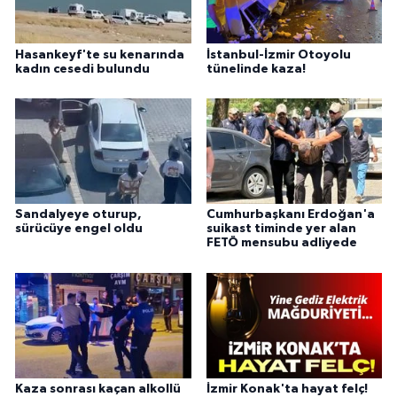
Hasankeyf'te su kenarında
İstanbul-İzmir Otoyolu
kadın cesedi bulundu
tünelinde kaza!
Sandalyeye oturup,
Cumhurbaşkanı Erdoğan'a
sürücüye engel oldu
suikast timinde yer alan
FETÖ mensubu adliyede
Kaza sonrası kaçan alkollü
İzmir Konak'ta hayat felç!