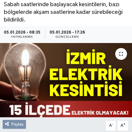
Sabah saatlerinde başlayacak kesintilerin, bazı
Resmi Reklam
bölgelerde akşam saatlerine kadar sürebileceği
bildirildi.
Röportajlar
05.01.2026 - 08:35
05.01.2026 - 17:26
YAYINLANMA
GÜNCELLEME
Paylaş
-
+
A
A