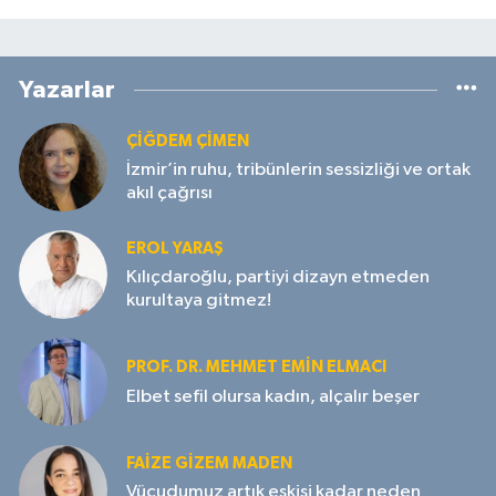
Yazarlar
ÇIĞDEM ÇIMEN
İzmir’in ruhu, tribünlerin sessizliği ve ortak
akıl çağrısı
EROL YARAŞ
Kılıçdaroğlu, partiyi dizayn etmeden
kurultaya gitmez!
PROF. DR. MEHMET EMIN ELMACI
Elbet sefil olursa kadın, alçalır beşer
FAIZE GIZEM MADEN
Vücudumuz artık eskisi kadar neden