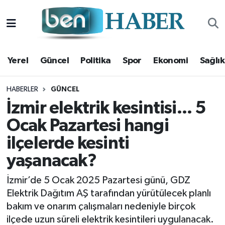
Yerel
Hava Durumu
Yerel
Güncel
Politika
Spor
Ekonomi
Sağlık
Güncel
Trafik Durumu
Politika
Süper Lig Puan Durumu ve Fikstür
HABERLER
GÜNCEL
İzmir elektrik kesintisi... 5
Spor
Tüm Manşetler
Ocak Pazartesi hangi
ilçelerde kesinti
Ekonomi
Son Dakika Haberleri
yaşanacak?
Sağlık
Haber Arşivi
İzmir’de 5 Ocak 2025 Pazartesi günü, GDZ
Magazin
Elektrik Dağıtım AŞ tarafından yürütülecek planlı
bakım ve onarım çalışmaları nedeniyle birçok
Kültür Sanat
ilçede uzun süreli elektrik kesintileri uygulanacak.