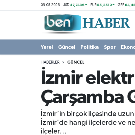
47,7436
55,2510
64,48
09-08-2026
USD
EUR
GBP
Yerel
Hava Durumu
Güncel
Trafik Durumu
Yerel
Güncel
Politika
Spor
Ekon
Politika
Süper Lig Puan Durumu ve Fikstür
HABERLER
GÜNCEL
Spor
Tüm Manşetler
İzmir elektri
Ekonomi
Son Dakika Haberleri
Çarşamba Ge
Sağlık
Haber Arşivi
İzmir’in birçok ilçesinde uzun
Magazin
İzmir'de hangi ilçelerde ve ne
ilçeler…
Kültür Sanat