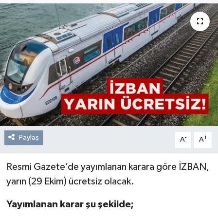
Resmi Reklam
Röportajlar
Paylaş
-
+
A
A
Resmi Gazete’de yayımlanan karara göre İZBAN,
yarın (29 Ekim) ücretsiz olacak.
Yayımlanan karar şu şekilde;