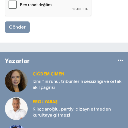
Gönder
Yazarlar
ÇIĞDEM ÇIMEN
İzmir’in ruhu, tribünlerin sessizliği ve ortak
akıl çağrısı
EROL YARAŞ
Kılıçdaroğlu, partiyi dizayn etmeden
kurultaya gitmez!