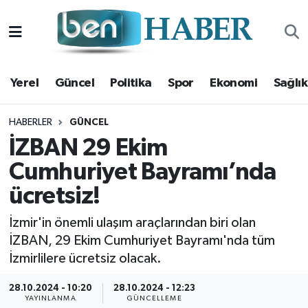
Yerel
Hava Durumu
Yerel
Güncel
Politika
Spor
Ekonomi
Sağlık
Güncel
Trafik Durumu
Politika
Süper Lig Puan Durumu ve Fikstür
HABERLER
GÜNCEL
İZBAN 29 Ekim
Spor
Tüm Manşetler
Cumhuriyet Bayramı’nda
ücretsiz!
Ekonomi
Son Dakika Haberleri
İzmir'in önemli ulaşım araçlarından biri olan
Sağlık
Haber Arşivi
İZBAN, 29 Ekim Cumhuriyet Bayramı'nda tüm
İzmirlilere ücretsiz olacak.
Magazin
28.10.2024 - 10:20
28.10.2024 - 12:23
Kültür Sanat
YAYINLANMA
GÜNCELLEME