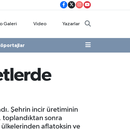
o Galeri
Video
Yazarlar
öportajlar
etlerde
ı. Şehrin incir üretiminin
r, toplandıktan sonra
i ülkelerinden aflatoksin ve