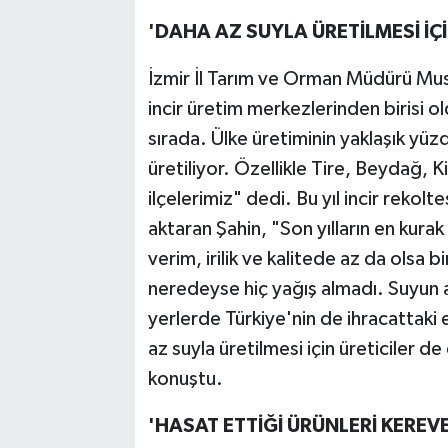
'DAHA AZ SUYLA ÜRETİLMESİ İ
İzmir İl Tarım ve Orman Müdürü Must
incir üretim merkezlerinden birisi ol
sırada. Ülke üretiminin yaklaşık yüz
üretiliyor. Özellikle Tire, Beydağ, K
ilçelerimiz" dedi. Bu yıl incir reko
aktaran Şahin, "Son yılların en kurak 
verim, irilik ve kalitede az da olsa 
neredeyse hiç yağış almadı. Suyun a
yerlerde Türkiye'nin de ihracattaki 
az suyla üretilmesi için üreticiler d
konuştu.
'HASAT ETTİĞİ ÜRÜNLERİ KERE