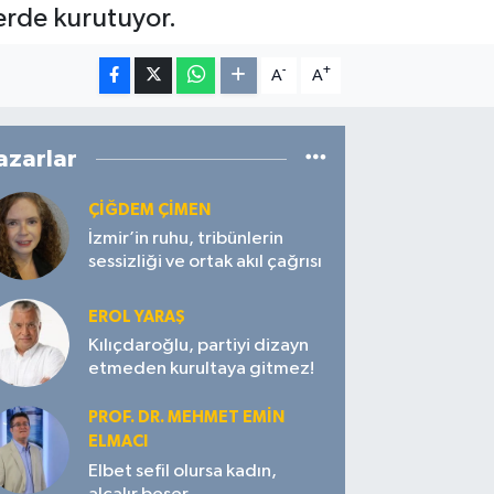
lerde kurutuyor.
-
+
A
A
azarlar
ÇIĞDEM ÇIMEN
İzmir’in ruhu, tribünlerin
sessizliği ve ortak akıl çağrısı
EROL YARAŞ
Kılıçdaroğlu, partiyi dizayn
etmeden kurultaya gitmez!
PROF. DR. MEHMET EMIN
ELMACI
Elbet sefil olursa kadın,