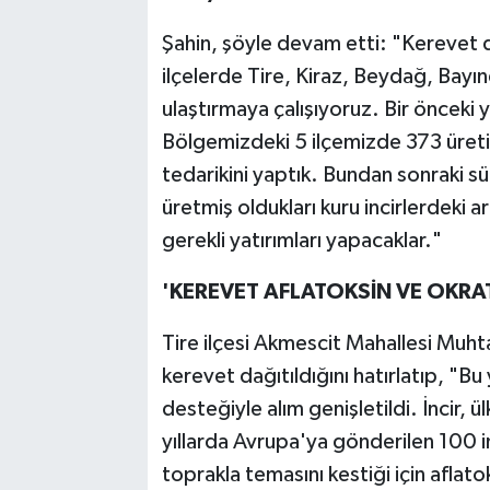
Şahin, şöyle devam etti: "Kerevet da
ilçelerde Tire, Kiraz, Beydağ, Bayın
ulaştırmaya çalışıyoruz. Bir önceki 
Bölgemizdeki 5 ilçemizde 373 üreti
tedarikini yaptık. Bundan sonraki s
üretmiş oldukları kuru incirlerdeki a
gerekli yatırımları yapacaklar."
'KEREVET AFLATOKSİN VE OKR
Tire ilçesi Akmescit Mahallesi Mu
kerevet dağıtıldığını hatırlatıp, "Bu
desteğiyle alım genişletildi. İncir,
yıllarda Avrupa'ya gönderilen 100 in
toprakla temasını kestiği için aflat