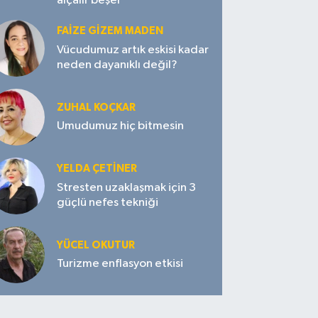
alçalır beşer
FAIZE GIZEM MADEN
Vücudumuz artık eskisi kadar
neden dayanıklı değil?
ZUHAL KOÇKAR
Umudumuz hiç bitmesin
YELDA ÇETİNER
Stresten uzaklaşmak için 3
güçlü nefes tekniği
YÜCEL OKUTUR
Turizme enflasyon etkisi