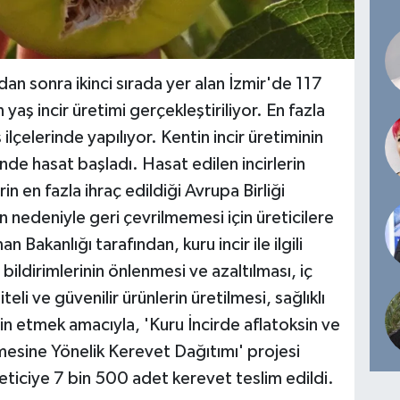
dan sonra ikinci sırada yer alan İzmir'de 117
aş incir üretimi gerçekleştiriliyor. En fazla
lçelerinde yapılıyor. Kentin incir üretiminin
inde hasat başladı. Hasat edilen incirlerin
n en fazla ihraç edildiği Avrupa Birliği
n nedeniyle geri çevrilmemesi için üreticilere
 Bakanlığı tarafından, kuru incir ile ilgili
 bildirimlerinin önlenmesi ve azaltılması, iç
eli ve güvenilir ürünlerin üretilmesi, sağlıklı
in etmek amacıyla, 'Kuru İncirde aflatoksin ve
sine Yönelik Kerevet Dağıtımı' projesi
ticiye 7 bin 500 adet kerevet teslim edildi.