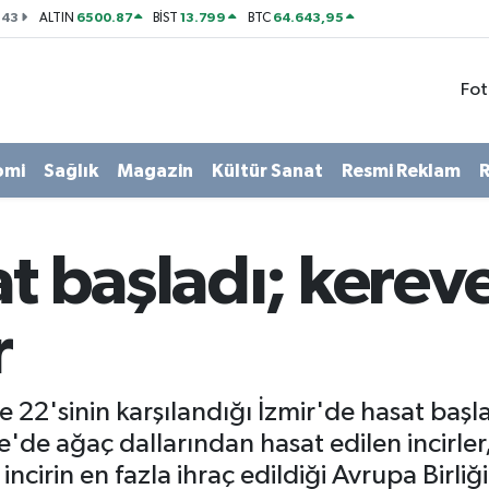
143
6500.87
13.799
64.643,95
ALTIN
BİST
BTC
Fot
omi
Sağlık
Magazin
Kültür Sanat
Resmi Reklam
R
at başladı; kerev
r
22'sinin karşılandığı İzmir'de hasat başlad
re'de ağaç dallarından hasat edilen incirle
ncirin en fazla ihraç edildiği Avrupa Birliğ