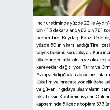
İncir üretiminde yüzde 22 ile Aydın'
bin 415 dekar alanda 82 bin 781 ton y
üretim Tire, Beydağ, Kiraz, Ödemiş i
yüzde 60'ının karşılandığı Tire ilçes
büyük bölümü kurutuluyor. Kuru inciri
ülkelerinden aflatoksin ve okratoksi
kerevetler dağıtılıyor. Tarım ve Orman
Avrupa Birliği'nden alınan hızlı alarm
tüketim ve ihracata yönelik daha kalit
ve güvenilir gıdaya ulaşmalarını tem
okratoksin Kontaminasyonu Önlenme
kapsamında 5 ilçede toplam 373 üre