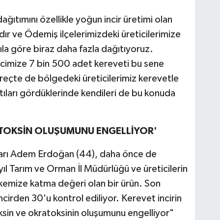
ğıtımını özellikle yoğun incir üretimi olan
dır ve Ödemiş ilçelerimizdeki üreticilerimize
yıla göre biraz daha fazla dağıtıyoruz.
cimize 7 bin 500 adet kereveti bu sene
üreçte de bölgedeki üreticilerimiz kerevetle
rtıları gördüklerinde kendileri de bu konuda
ATOKSİN OLUŞUMUNU ENGELLİYOR'
htarı Adem Erdoğan (44), daha önce de
 yıl Tarım ve Orman İl Müdürlüğü ve üreticilerin
 ülkemize katma değeri olan bir ürün. Son
cirden 30'u kontrol ediliyor. Kerevet incirin
oksin ve okratoksinin oluşumunu engelliyor"