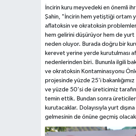
İncirin kuru meyvedeki en önemli ihr
Şahin, "İncirin hem yetiştiği ortam
aflatoksin ve okratoksin problemleri 
hem gelirini düşürüyor hem de yurt 
neden oluyor. Burada doğru bir kur
kerevet yerine yerde kurutulması a
nedenlerinden biri. Bununla ilgili ba
ve okratoksin Kontaminasyonu Önle
projesinde yüzde 25'i bakanlığımız t
ve yüzde 50'si de üreticimiz tarafın
temin ettik. Bundan sonra üreticiler
kurutacaklar. Dolayısıyla yurt dışı
gelmesinin de önüne geçmiş olacakl