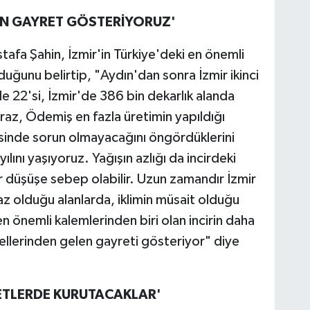
ÇİN GAYRET GÖSTERİYORUZ'
afa Şahin, İzmir'in Türkiye'deki en önemli
duğunu belirtip, "Aydın'dan sonra İzmir ikinci
de 22'si, İzmir'de 386 bin dekarlık alanda
iraz, Ödemiş en fazla üretimin yapıldığı
ltesinde sorun olmayacağını öngördüklerini
yılını yaşıyoruz. Yağışın azlığı da incirdeki
bir düşüşe sebep olabilir. Uzun zamandır İzmir
z olduğu alanlarda, iklimin müsait olduğu
en önemli kalemlerinden biri olan incirin daha
e ellerinden gelen gayreti gösteriyor" diye
VETLERDE KURUTACAKLAR'