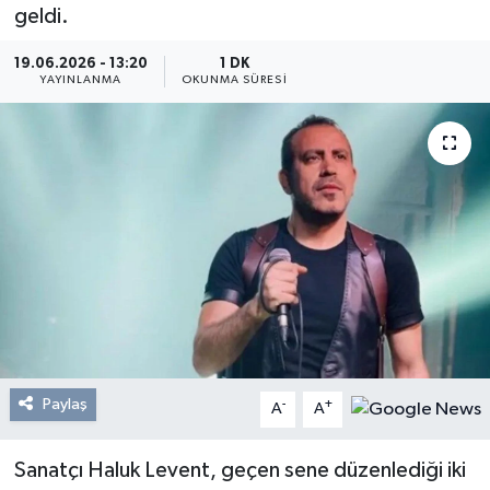
geldi.
Resmi Reklam
19.06.2026 - 13:20
1 DK
YAYINLANMA
OKUNMA SÜRESI
Röportajlar
Paylaş
-
+
A
A
Sanatçı Haluk Levent, geçen sene düzenlediği iki