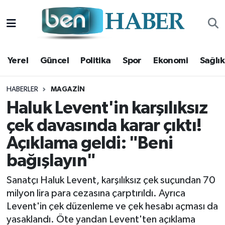
Yerel
Hava Durumu
Yerel
Güncel
Politika
Spor
Ekonomi
Sağlık
Güncel
Trafik Durumu
Politika
Süper Lig Puan Durumu ve Fikstür
HABERLER
MAGAZIN
Haluk Levent'in karşılıksız
Spor
Tüm Manşetler
çek davasında karar çıktı!
Açıklama geldi: "Beni
Ekonomi
Son Dakika Haberleri
bağışlayın"
Sağlık
Haber Arşivi
Sanatçı Haluk Levent, karşılıksız çek suçundan 70
Magazin
milyon lira para cezasına çarptırıldı. Ayrıca
Levent'in çek düzenleme ve çek hesabı açması da
Kültür Sanat
yasaklandı. Öte yandan Levent'ten açıklama