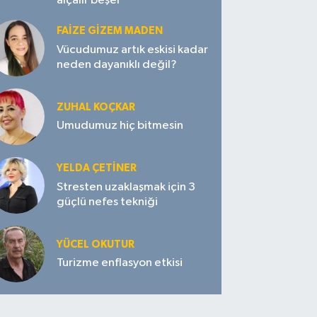
alçalır beşer
FAIZE GIZEM MADEN
Vücudumuz artık eskisi kadar
neden dayanıklı değil?
ZUHAL KOÇKAR
Umudumuz hiç bitmesin
YELDA ÇETİNER
Stresten uzaklaşmak için 3
güçlü nefes tekniği
YÜCEL OKUTUR
Turizme enflasyon etkisi