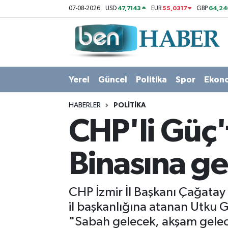
47,7143
55,0317
64,24
07-08-2026
USD
EUR
GBP
Yerel
Hava Durumu
Güncel
Trafik Durumu
Yerel
Güncel
Politika
Spor
Ekon
Politika
Süper Lig Puan Durumu ve Fikstür
HABERLER
POLITIKA
Spor
Tüm Manşetler
CHP'li Güç'
Ekonomi
Son Dakika Haberleri
Binasına g
Sağlık
Haber Arşivi
CHP İzmir İl Başkanı Çağatay
Magazin
il başkanlığına atanan Utku G
"Sabah gelecek, akşam gelec
Kültür Sanat