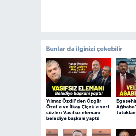
Bunlar da ilginizi çekebilir
Yılmaz Özdil'den Özgür
Egeşehir
Özel'e ve İlkay Çiçek'e sert
Ağbaba'
sözler: Vasıfsız elemanı
tutuklan
belediye başkanı yaptı!