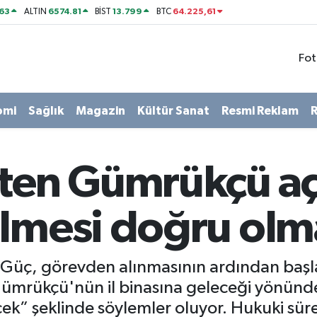
63
6574.81
13.799
64.225,61
ALTIN
BİST
BTC
Fot
omi
Sağlık
Magazin
Kültür Sanat
Resmi Reklam
R
ten Gümrükçü açı
elmesi doğru olm
 Güç, görevden alınmasının ardından başl
ümrükçü'nün il binasına geleceği yönündeki 
ek” şeklinde söylemler oluyor. Hukuki sü