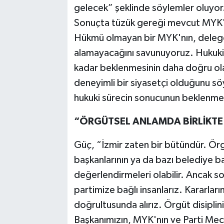
gelecek” şeklinde söylemler oluyor. 
Sonuçta tüzük gereği mevcut MYK'n
Hükmü olmayan bir MYK'nın, delege o
alamayacağını savunuyoruz. Hukuki 
kadar beklenmesinin daha doğru ola
deneyimli bir siyasetçi olduğunu sö
hukuki sürecin sonucunun beklenmes
“ÖRGÜTSEL ANLAMDA BİRLİKTE
Güç, “İzmir zaten bir bütündür. Örg
başkanlarının ya da bazı belediye 
değerlendirmeleri olabilir. Ancak son
partimize bağlı insanlarız. Kararları
doğrultusunda alırız. Örgüt disiplini
Başkanımızın, MYK'nın ve Parti Mecl