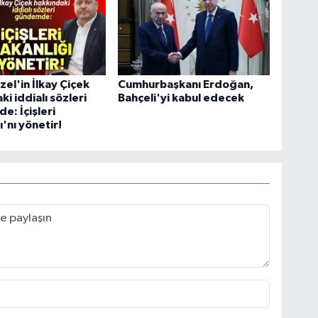
el'in İlkay Çiçek
Cumhurbaşkanı Erdoğan,
i iddialı sözleri
Bahçeli'yi kabul edecek
: İçişleri
ı'nı yönetir!