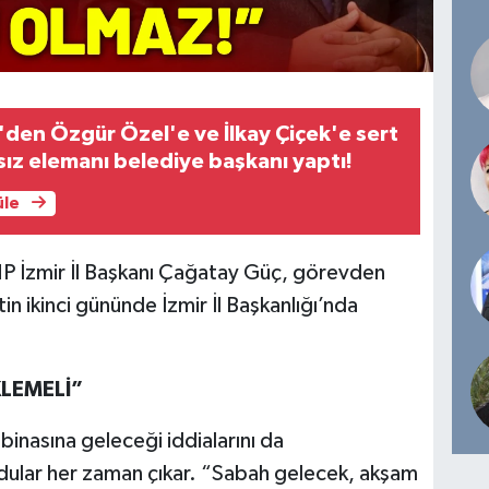
'den Özgür Özel'e ve İlkay Çiçek'e sert
fsız elemanı belediye başkanı yaptı!
üle
P İzmir İl Başkanı Çağatay Güç, görevden
n ikinci gününde İzmir İl Başkanlığı’nda
LEMELİ”
binasına geleceği iddialarını da
dular her zaman çıkar. “Sabah gelecek, akşam