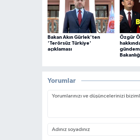
Bakan Akın Gürlek'ten
Özgür Öz
'Terörsüz Türkiye'
hakkındak
açıklaması
gündemde
Bakanlığ
Yorumlar