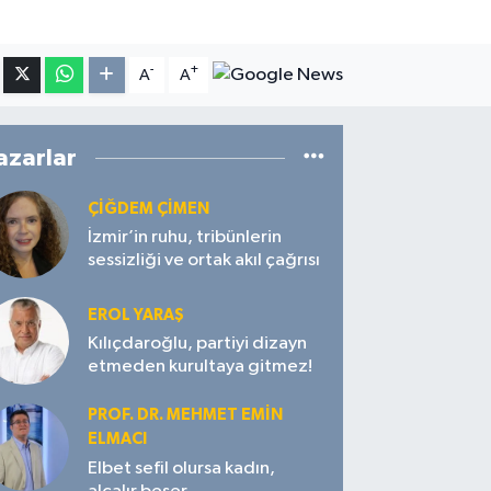
-
+
A
A
azarlar
ÇIĞDEM ÇIMEN
İzmir’in ruhu, tribünlerin
sessizliği ve ortak akıl çağrısı
EROL YARAŞ
Kılıçdaroğlu, partiyi dizayn
etmeden kurultaya gitmez!
PROF. DR. MEHMET EMIN
ELMACI
Elbet sefil olursa kadın,