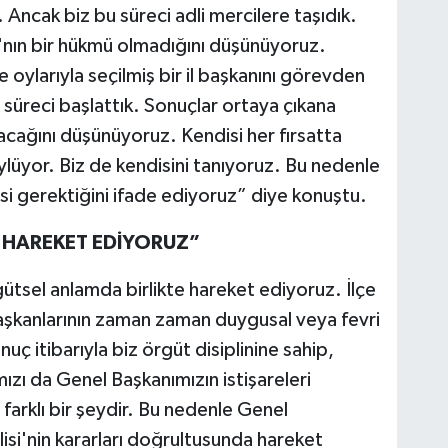
Ancak biz bu süreci adli mercilere taşıdık.
ın bir hükmü olmadığını düşünüyoruz.
ylarıyla seçilmiş bir il başkanını görevden
süreci başlattık. Sonuçlar ortaya çıkana
cağını düşünüyoruz. Kendisi her fırsatta
ylüyor. Biz de kendisini tanıyoruz. Bu nedenle
i gerektiğini ifade ediyoruz” diye konuştu.
 HAREKET EDİYORUZ”
ütsel anlamda birlikte hareket ediyoruz. İlçe
başkanlarının zaman zaman duygusal veya fevri
uç itibarıyla biz örgüt disiplinine sahip,
mızı da Genel Başkanımızın istişareleri
 farklı bir şeydir. Bu nedenle Genel
isi'nin kararları doğrultusunda hareket