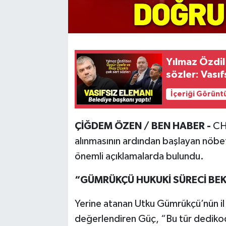
Yılmaz Özdil
sözler: Vası
İçeriği Görünt
ÇİĞDEM ÖZEN / BEN HABER -
CH
alınmasının ardından başlayan nöbeti
önemli açıklamalarda bulundu.
“GÜMRÜKÇÜ HUKUKİ SÜRECİ BEK
Yerine atanan Utku Gümrükçü’nün il 
değerlendiren Güç, “Bu tür dediko