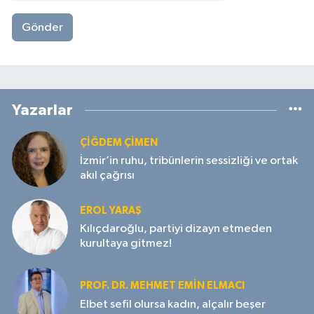
Gönder
Yazarlar
ÇIĞDEM ÇIMEN
İzmir’in ruhu, tribünlerin sessizliği ve ortak
akıl çağrısı
EROL YARAŞ
Kılıçdaroğlu, partiyi dizayn etmeden
kurultaya gitmez!
PROF. DR. MEHMET EMIN ELMACI
Elbet sefil olursa kadın, alçalır beşer