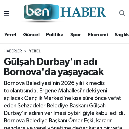
Yerel
Hava Durumu
Yerel
Güncel
Politika
Spor
Ekonomi
Sağlık
Güncel
Trafik Durumu
Politika
Süper Lig Puan Durumu ve Fikstür
HABERLER
YEREL
Gülşah Durbay'ın adı
Spor
Tüm Manşetler
Bornova'da yaşayacak
Ekonomi
Son Dakika Haberleri
Bornova Belediyesi'nin 2026 yılı ilk meclis
toplantısında, Ergene Mahallesi'ndeki yeni
Sağlık
Haber Arşivi
açılacak Gençlik Merkezi'ne kısa süre önce vefat
eden Şehzadeler Belediye Başkanı Gülşah
Magazin
Durbay'ın adının verilmesi oybirliğiyle kabul edildi.
Bornova Belediye Başkanı Ömer Eşki, kararın
Kültür Sanat
gençlere ve yerel yönetime değer katan bir vefa