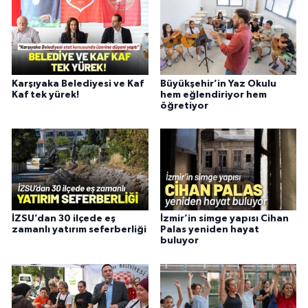
Karşıyaka Belediyesi ve Kaf
Büyükşehir’in Yaz Okulu
Kaf tek yürek!
hem eğlendiriyor hem
öğretiyor
İZSU’dan 30 ilçede eş
İzmir’in simge yapısı Cihan
zamanlı yatırım seferberliği
Palas yeniden hayat
buluyor