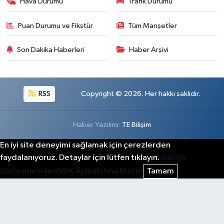
Hava Durumu
Trafik Durumu
Puan Durumu ve Fikstür
Tüm Manşetler
Son Dakika Haberleri
Haber Arşivi
RSS
Copyright © 2026. Her hakkı saklıdır.
Haber Yazılımı:
TE Bilişim
En iyi site deneyimi sağlamak için çerezlerden
faydalanıyoruz. Detaylar için lütfen tıklayın.
Gizlilik
Sözleşmesi ve KVKK Aydınlatma Metni
Tamam