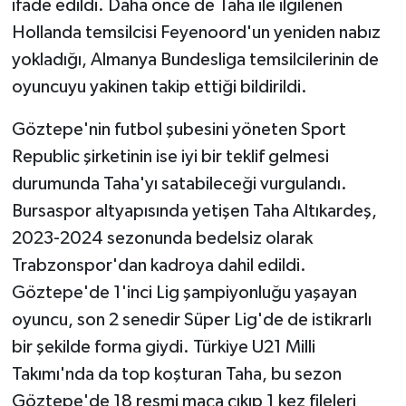
ifade edildi. Daha önce de Taha ile ilgilenen
Hollanda temsilcisi Feyenoord'un yeniden nabız
yokladığı, Almanya Bundesliga temsilcilerinin de
oyuncuyu yakinen takip ettiği bildirildi.
Göztepe'nin futbol şubesini yöneten Sport
Republic şirketinin ise iyi bir teklif gelmesi
durumunda Taha'yı satabileceği vurgulandı.
Bursaspor altyapısında yetişen Taha Altıkardeş,
2023-2024 sezonunda bedelsiz olarak
Trabzonspor'dan kadroya dahil edildi.
Göztepe'de 1'inci Lig şampiyonluğu yaşayan
oyuncu, son 2 senedir Süper Lig'de de istikrarlı
bir şekilde forma giydi. Türkiye U21 Milli
Takımı'nda da top koşturan Taha, bu sezon
Göztepe'de 18 resmi maça çıkıp 1 kez fileleri