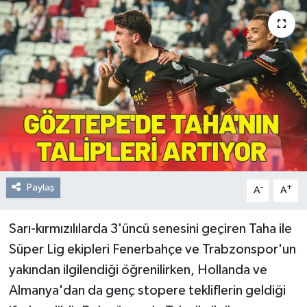
Resmi Reklam
Röportajlar
Paylaş
-
+
A
A
Sarı-kırmızılılarda 3'üncü senesini geçiren Taha ile
Süper Lig ekipleri Fenerbahçe ve Trabzonspor'un
yakından ilgilendiği öğrenilirken, Hollanda ve
Almanya'dan da genç stopere tekliflerin geldiği