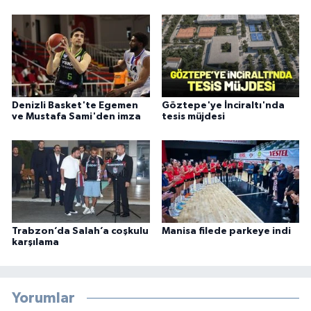
Denizli Basket'te Egemen
Göztepe'ye İnciraltı'nda
ve Mustafa Sami'den imza
tesis müjdesi
Trabzon’da Salah’a coşkulu
Manisa filede parkeye indi
karşılama
Yorumlar