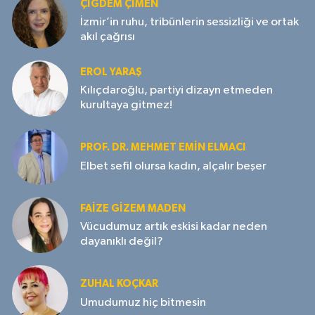
ÇIĞDEM ÇIMEN
İzmir’in ruhu, tribünlerin sessizliği ve ortak
akıl çağrısı
EROL YARAŞ
Kılıçdaroğlu, partiyi dizayn etmeden
kurultaya gitmez!
PROF. DR. MEHMET EMIN ELMACI
Elbet sefil olursa kadın, alçalır beşer
FAIZE GIZEM MADEN
Vücudumuz artık eskisi kadar neden
dayanıklı değil?
ZUHAL KOÇKAR
Umudumuz hiç bitmesin