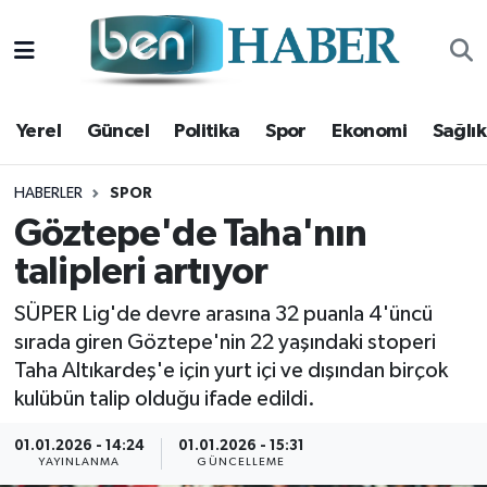
Yerel
Hava Durumu
Yerel
Güncel
Politika
Spor
Ekonomi
Sağlık
Güncel
Trafik Durumu
Politika
Süper Lig Puan Durumu ve Fikstür
HABERLER
SPOR
Göztepe'de Taha'nın
Spor
Tüm Manşetler
talipleri artıyor
Ekonomi
Son Dakika Haberleri
SÜPER Lig'de devre arasına 32 puanla 4'üncü
sırada giren Göztepe'nin 22 yaşındaki stoperi
Sağlık
Haber Arşivi
Taha Altıkardeş'e için yurt içi ve dışından birçok
kulübün talip olduğu ifade edildi.
Magazin
01.01.2026 - 14:24
01.01.2026 - 15:31
YAYINLANMA
GÜNCELLEME
Kültür Sanat