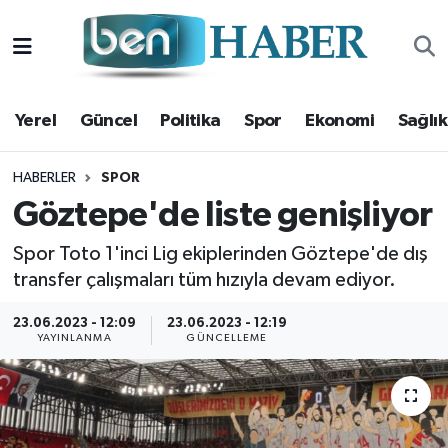
Yerel
Hava Durumu
Yerel
Güncel
Politika
Spor
Ekonomi
Sağlık
Güncel
Trafik Durumu
Politika
Süper Lig Puan Durumu ve Fikstür
HABERLER
SPOR
Göztepe'de liste genişliyor
Spor
Tüm Manşetler
Spor Toto 1'inci Lig ekiplerinden Göztepe'de dış
transfer çalışmaları tüm hızıyla devam ediyor.
Ekonomi
Son Dakika Haberleri
23.06.2023 - 12:09
23.06.2023 - 12:19
Sağlık
Haber Arşivi
YAYINLANMA
GÜNCELLEME
Magazin
Kültür Sanat