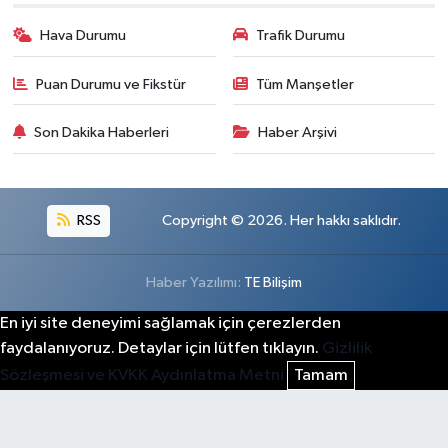
Hava Durumu
Trafik Durumu
Puan Durumu ve Fikstür
Tüm Manşetler
Son Dakika Haberleri
Haber Arşivi
RSS
Copyright © 2026. Her hakkı saklıdır.
Haber Yazılımı:
TE Bilişim
En iyi site deneyimi sağlamak için çerezlerden
faydalanıyoruz. Detaylar için lütfen tıklayın.
Gizlilik
Sözleşmesi ve KVKK Aydınlatma Metni
Tamam