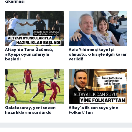
çıkarması
Altay'da Tuna Üzümcü,
Aziz Yıldırım şikayetçi
altyapı oyuncularıyla
olmuştu, o kişiyle ilgili karar
başladı
verildi!
Galatasaray, yeni sezon
Altay'a ilk can suyu yine
hazırlıklarını sürdürdü
Folkart'tan