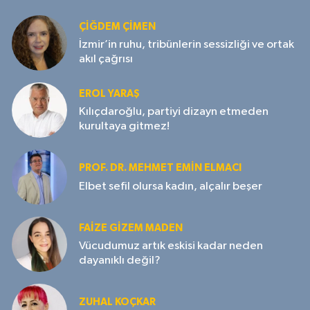
ÇIĞDEM ÇIMEN
İzmir’in ruhu, tribünlerin sessizliği ve ortak
akıl çağrısı
EROL YARAŞ
Kılıçdaroğlu, partiyi dizayn etmeden
kurultaya gitmez!
PROF. DR. MEHMET EMIN ELMACI
Elbet sefil olursa kadın, alçalır beşer
FAIZE GIZEM MADEN
Vücudumuz artık eskisi kadar neden
dayanıklı değil?
ZUHAL KOÇKAR