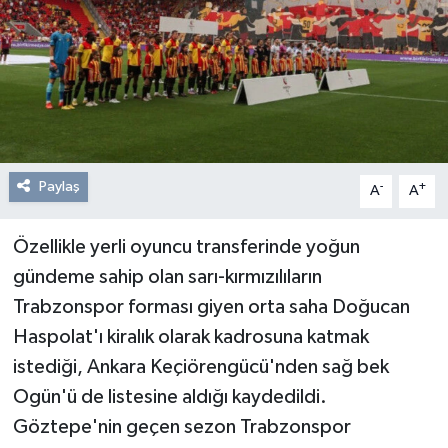
Resmi Reklam
Röportajlar
Paylaş
-
+
A
A
Özellikle yerli oyuncu transferinde yoğun
gündeme sahip olan sarı-kırmızılıların
Trabzonspor forması giyen orta saha Doğucan
Haspolat'ı kiralık olarak kadrosuna katmak
istediği, Ankara Keçiörengücü'nden sağ bek
Ogün'ü de listesine aldığı kaydedildi.
Göztepe'nin geçen sezon Trabzonspor