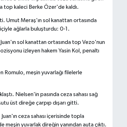
 top kaleci Berke Özer'de kaldı.
i. Umut Meraş'ın sol kanattan ortasında
içiyle ağlarla buluşturdu: 0-1.
uan'ın sol kanattan ortasında top Vezo'nun
 pozisyonu izleyen hakem Yasin Kol, penaltı
 Romulo, meşin yuvarlağı filelerle
aştı. Nielsen'in pasında ceza sahası sağ
u üst direğe çarpıp dışarı gitti.
uan'ın ceza sahası içerisinde topla
 meşin yuvarlak direğin yanından auta çıktı.