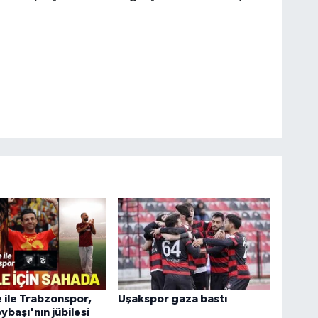
ile Trabzonspor,
Uşakspor gaza bastı
ybaşı'nın jübilesi