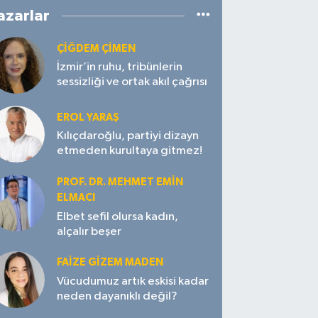
azarlar
ÇIĞDEM ÇIMEN
İzmir’in ruhu, tribünlerin
sessizliği ve ortak akıl çağrısı
EROL YARAŞ
Kılıçdaroğlu, partiyi dizayn
etmeden kurultaya gitmez!
PROF. DR. MEHMET EMIN
ELMACI
Elbet sefil olursa kadın,
alçalır beşer
FAIZE GIZEM MADEN
Vücudumuz artık eskisi kadar
neden dayanıklı değil?