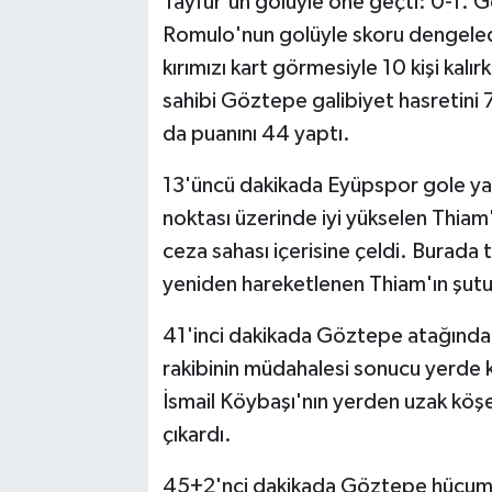
Tayfur'un golüyle öne geçti: 0-1. 
Romulo'nun golüyle skoru dengeled
kırımızı kart görmesiyle 10 kişi ka
sahibi Göztepe galibiyet hasretini
da puanını 44 yaptı.
13'üncü dakikada Eyüpspor gole yak
noktası üzerinde iyi yükselen Thiam'
ceza sahası içerisine çeldi. Burada
yeniden hareketlenen Thiam'ın şutun
41'inci dakikada Göztepe atağında
rakibinin müdahalesi sonucu yerde k
İsmail Köybaşı'nın yerden uzak köş
çıkardı.
45+2'nci dakikada Göztepe hücumu