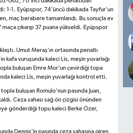
Göz-Göz, 70'inci dakikada penaltıdan
i: 1-1. Eyüpspor, 74'üncü dakikada Tayfur'un
lırken, maç berabere tamamlandı. Bu sonuçla ev
 7 maça çıkarıp 37 puana yükseldi. Eyüpspor
laştı. Umut Meraş'ın ortasında penaltı
ın kafa vuruşunda kaleci Lis, meşin yuvarlağı
 topla buluşan Emre Mor'un çevirdiği topa
da kaleci Lis, meşin yuvarlağı kontrol etti.
 topla buluşan Romulo'nun pasında Juan,
aldı. Ceza sahası sağ ön çizgisi önünden
eye gönderdiği topu kaleci Berke Özer,
nda Dennis'in pasında ceza sahasına giren