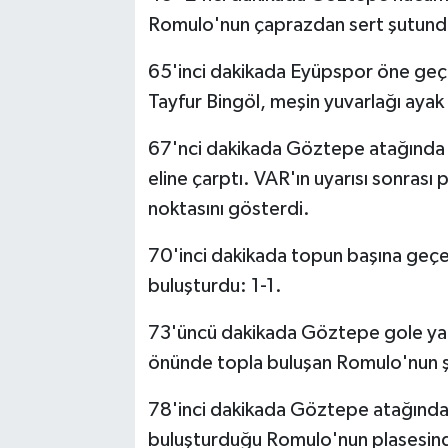
Romulo'nun çaprazdan sert şutunda
65'inci dakikada Eyüpspor öne geçt
Tayfur Bingöl, meşin yuvarlağı ayak 
67'nci dakikada Göztepe atağında J
eline çarptı. VAR'ın uyarısı sonrası
noktasını gösterdi.
70'inci dakikada topun başına geçen
buluşturdu: 1-1.
73'üncü dakikada Göztepe gole yakl
önünde topla buluşan Romulo'nun şut
78'inci dakikada Göztepe atağında J
buluşturduğu Romulo'nun plasesinde