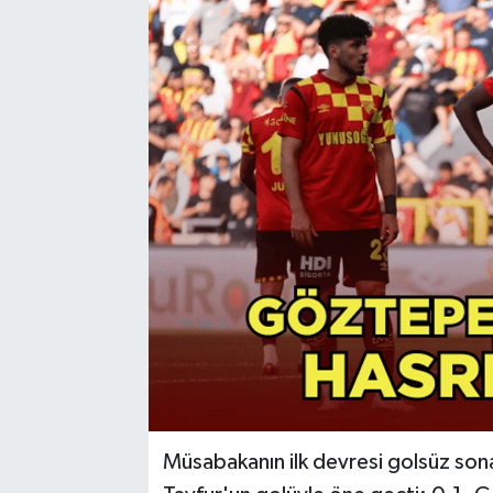
Resmi Reklam
Röportajlar
Müsabakanın ilk devresi golsüz son