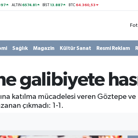
897
6574.81
13.887
64.360,53
ALTIN
BİST
BTC
Fot
omi
Sağlık
Magazin
Kültür Sanat
Resmi Reklam
R
e galibiyete has
ına katılma mücadelesi veren Göztepe ve
zanan çıkmadı: 1-1.