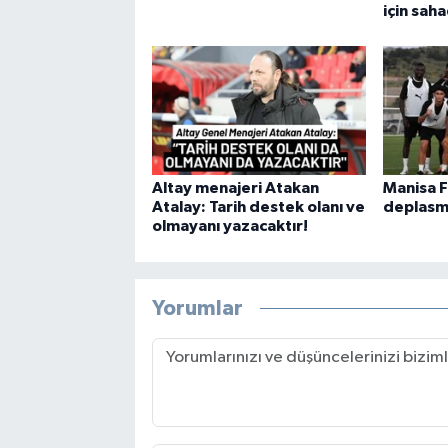
için sah
Altay menajeri Atakan
Manisa 
Atalay: Tarih destek olanı ve
deplasm
olmayanı yazacaktır!
Yorumlar