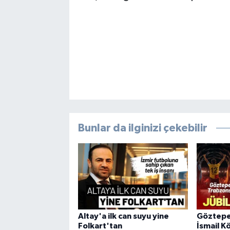
Bunlar da ilginizi çekebilir
Altay'a ilk can suyu yine
Göztepe 
Folkart'tan
İsmail Kö