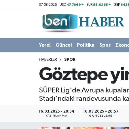
47,7069
55,0265
64,1
07-08-2026
USD
EUR
GBP
Yerel
Hava Durumu
Güncel
Trafik Durumu
Yerel
Güncel
Politika
Spor
Ekon
Politika
Süper Lig Puan Durumu ve Fikstür
HABERLER
SPOR
Spor
Tüm Manşetler
Göztepe yin
Ekonomi
Son Dakika Haberleri
SÜPER Lig'de Avrupa kupalar
Sağlık
Haber Arşivi
Stadı'ndaki randevusunda ka
Magazin
16.03.2025 - 20:54
16.03.2025 - 20:57
YAYINLANMA
GÜNCELLEME
Kültür Sanat