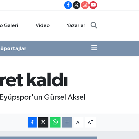
o Galeri
Video
Yazarlar
öportajlar
ret kaldı
 Eyüpspor'un Gürsel Aksel
-
+
A
A