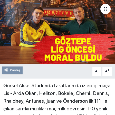
Resmi Reklam
Röportajlar
Paylaş
-
+
A
A
Gürsel Aksel Stadı'nda taraftarın da izlediği maça
Lis - Arda Okan, Heliton, Bokele, Cherni. Dennis,
Rhaldney, Antunes, Juan ve Öanderson ilk 11'i ile
çıkan sarı-kırmızılılar maçın ilk devresini 1-0 yenik