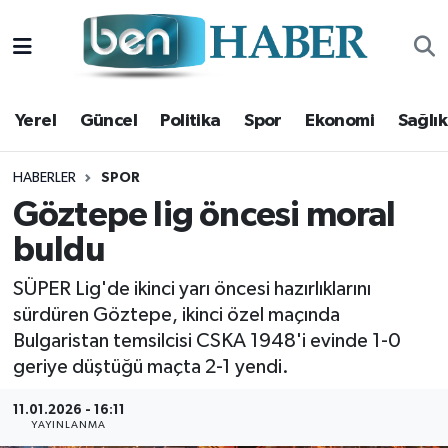
Yerel
Hava Durumu
Yerel
Güncel
Politika
Spor
Ekonomi
Sağlık
Güncel
Trafik Durumu
Politika
Süper Lig Puan Durumu ve Fikstür
HABERLER
SPOR
Göztepe lig öncesi moral
Spor
Tüm Manşetler
buldu
Ekonomi
Son Dakika Haberleri
SÜPER Lig'de ikinci yarı öncesi hazırlıklarını
sürdüren Göztepe, ikinci özel maçında
Sağlık
Haber Arşivi
Bulgaristan temsilcisi CSKA 1948'i evinde 1-0
geriye düştüğü maçta 2-1 yendi.
Magazin
11.01.2026 - 16:11
YAYINLANMA
Kültür Sanat