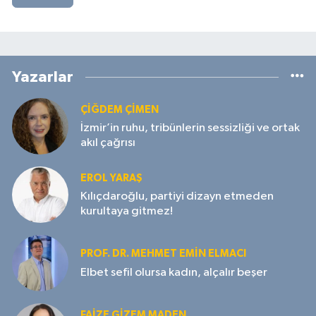
Yazarlar
ÇIĞDEM ÇIMEN
İzmir’in ruhu, tribünlerin sessizliği ve ortak
akıl çağrısı
EROL YARAŞ
Kılıçdaroğlu, partiyi dizayn etmeden
kurultaya gitmez!
PROF. DR. MEHMET EMIN ELMACI
Elbet sefil olursa kadın, alçalır beşer
FAIZE GIZEM MADEN