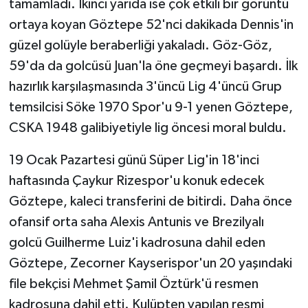
tamamladı. İkinci yarıda ise çok etkili bir görüntü
ortaya koyan Göztepe 52'nci dakikada Dennis'in
güzel golüyle beraberliği yakaladı. Göz-Göz,
59'da da golcüsü Juan'la öne geçmeyi başardı. İlk
hazırlık karşılaşmasında 3'üncü Lig 4'üncü Grup
temsilcisi Söke 1970 Spor'u 9-1 yenen Göztepe,
CSKA 1948 galibiyetiyle lig öncesi moral buldu.
19 Ocak Pazartesi günü Süper Lig'in 18'inci
haftasında Çaykur Rizespor'u konuk edecek
Göztepe, kaleci transferini de bitirdi. Daha önce
ofansif orta saha Alexis Antunis ve Brezilyalı
golcü Guilherme Luiz'i kadrosuna dahil eden
Göztepe, Zecorner Kayserispor'un 20 yaşındaki
file bekçisi Mehmet Şamil Öztürk'ü resmen
kadrosuna dahil etti. Kulüpten yapılan resmi