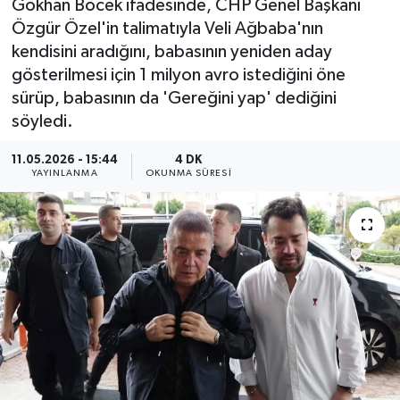
Gökhan Böcek ifadesinde, CHP Genel Başkanı
Özgür Özel'in talimatıyla Veli Ağbaba'nın
Resmi Reklam
kendisini aradığını, babasının yeniden aday
gösterilmesi için 1 milyon avro istediğini öne
Röportajlar
sürüp, babasının da 'Gereğini yap' dediğini
söyledi.
11.05.2026 - 15:44
4 DK
YAYINLANMA
OKUNMA SÜRESI