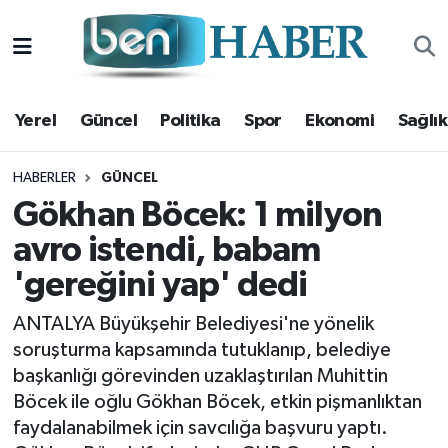
Yerel
Hava Durumu
Yerel
Güncel
Politika
Spor
Ekonomi
Sağlık
Güncel
Trafik Durumu
Politika
Süper Lig Puan Durumu ve Fikstür
HABERLER
GÜNCEL
Gökhan Böcek: 1 milyon
Spor
Tüm Manşetler
avro istendi, babam
'gereğini yap' dedi
Ekonomi
Son Dakika Haberleri
ANTALYA Büyükşehir Belediyesi'ne yönelik
Sağlık
Haber Arşivi
soruşturma kapsamında tutuklanıp, belediye
başkanlığı görevinden uzaklaştırılan Muhittin
Magazin
Böcek ile oğlu Gökhan Böcek, etkin pişmanlıktan
faydalanabilmek için savcılığa başvuru yaptı.
Kültür Sanat