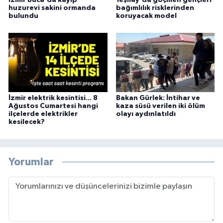
İzmir Buca'da kayıp
Yeşilay'da göçmen gençleri
huzurevi sakini ormanda
bağımlılık risklerinden
bulundu
koruyacak model
İzmir elektrik kesintisi... 8
Bakan Gürlek: İntihar ve
Ağustos Cumartesi hangi
kaza süsü verilen iki ölüm
ilçelerde elektrikler
olayı aydınlatıldı
kesilecek?
Yorumlar