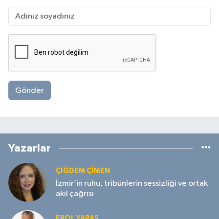
Gönder
Yazarlar
ÇIĞDEM ÇIMEN
İzmir’in ruhu, tribünlerin sessizliği ve ortak
akıl çağrısı
EROL YARAŞ