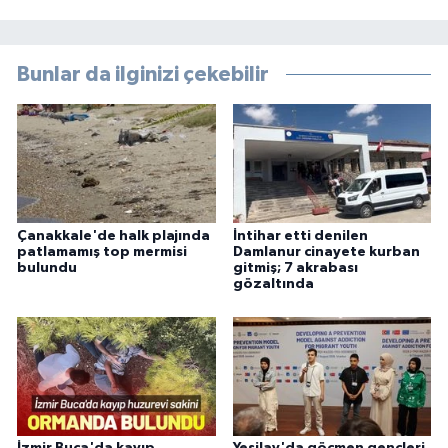
Bunlar da ilginizi çekebilir
Çanakkale'de halk plajında
İntihar etti denilen
patlamamış top mermisi
Damlanur cinayete kurban
bulundu
gitmiş; 7 akrabası
gözaltında