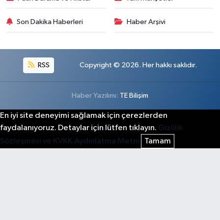
Son Dakika Haberleri
Haber Arşivi
RSS
Copyright © 2026. Her hakkı saklıdır.
Haber Yazılımı:
TE Bilişim
En iyi site deneyimi sağlamak için çerezlerden
faydalanıyoruz. Detaylar için lütfen tıklayın.
Gizlilik
Sözleşmesi ve KVKK Aydınlatma Metni
Tamam