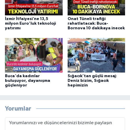
İzmir İtfaiyesi’ne 13,5
Onat Tüneli trafiği
milyon Euro’luk teknoloji
rahatlatacak: Buca-
yatırımı
Bornova 10 dakikaya inecek
Buca'da kadınlar
Sığacık’tan güçlü mesaj:
buluşuyor, dayanışma
Deniz bizim, Sığacık
güçleniyor
hepimizin
Yorumlar