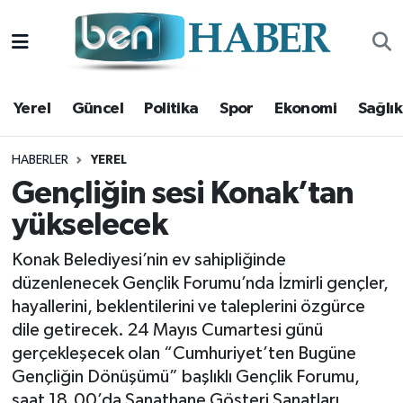
Yerel
Hava Durumu
Yerel
Güncel
Politika
Spor
Ekonomi
Sağlık
Güncel
Trafik Durumu
Politika
Süper Lig Puan Durumu ve Fikstür
HABERLER
YEREL
Gençliğin sesi Konak’tan
Spor
Tüm Manşetler
yükselecek
Ekonomi
Son Dakika Haberleri
Konak Belediyesi’nin ev sahipliğinde
düzenlenecek Gençlik Forumu’nda İzmirli gençler,
Sağlık
Haber Arşivi
hayallerini, beklentilerini ve taleplerini özgürce
dile getirecek. 24 Mayıs Cumartesi günü
Magazin
gerçekleşecek olan “Cumhuriyet’ten Bugüne
Gençliğin Dönüşümü” başlıklı Gençlik Forumu,
Kültür Sanat
saat 18.00’da Sanathane Gösteri Sanatları