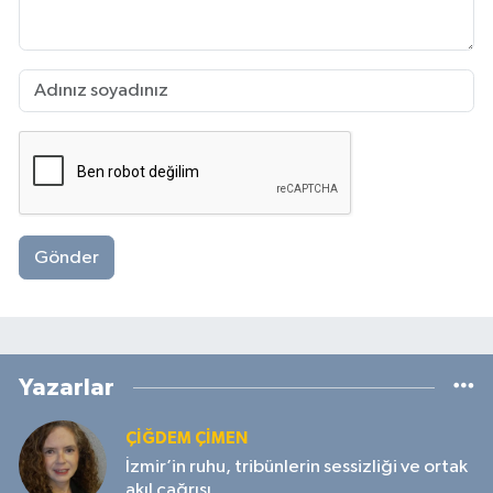
Gönder
Yazarlar
ÇIĞDEM ÇIMEN
İzmir’in ruhu, tribünlerin sessizliği ve ortak
akıl çağrısı