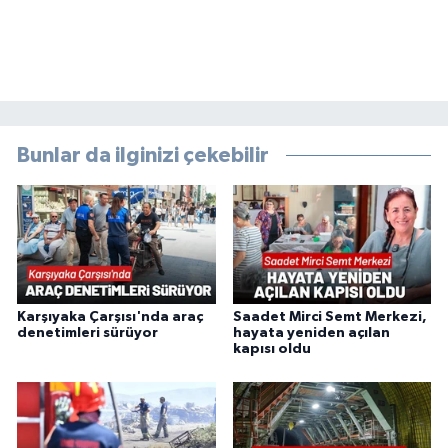
Bunlar da ilginizi çekebilir
Karşıyaka Çarşısı'nda araç
Saadet Mirci Semt Merkezi,
denetimleri sürüyor
hayata yeniden açılan
kapısı oldu