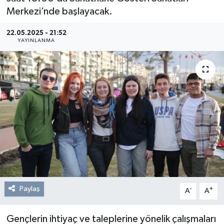
Merkezi’nde başlayacak.
Resmi Reklam
22.05.2025 - 21:52
YAYINLANMA
Röportajlar
Paylaş
-
+
A
A
Gençlerin ihtiyaç ve taleplerine yönelik çalışmaları