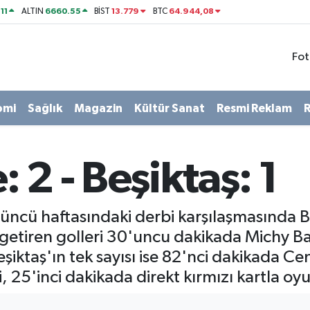
11
6660.55
13.779
64.944,08
ALTIN
BİST
BTC
Fot
omi
Sağlık
Magazin
Kültür Sanat
Resmi Reklam
R
 2 - Beşiktaş: 1
ncü haftasındaki derbi karşılaşmasında Be
eti getiren golleri 30'uncu dakikada Michy
eşiktaş'ın tek sayısı ise 82'nci dakikada C
 25'inci dakikada direkt kırmızı kartla oyu