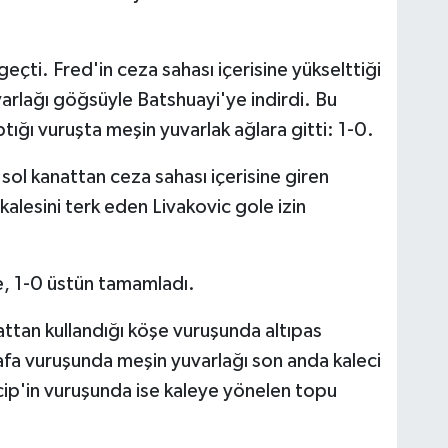
ti. Fred'in ceza sahası içerisine yükselttiği
arlağı göğsüyle Batshuayi'ye indirdi. Bu
ığı vuruşta meşin yuvarlak ağlara gitti: 1-0.
sol kanattan ceza sahası içerisine giren
kalesini terk eden Livakovic gole izin
çe, 1-0 üstün tamamladı.
attan kullandığı köşe vuruşunda altıpas
kafa vuruşunda meşin yuvarlağı son anda kaleci
ip'in vuruşunda ise kaleye yönelen topu