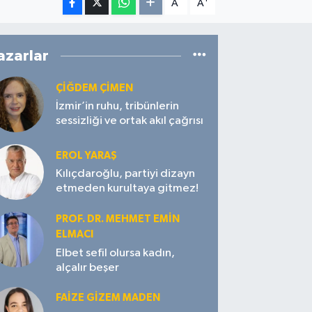
A
A
azarlar
ÇIĞDEM ÇIMEN
İzmir’in ruhu, tribünlerin
sessizliği ve ortak akıl çağrısı
EROL YARAŞ
Kılıçdaroğlu, partiyi dizayn
etmeden kurultaya gitmez!
PROF. DR. MEHMET EMIN
ELMACI
Elbet sefil olursa kadın,
alçalır beşer
FAIZE GIZEM MADEN