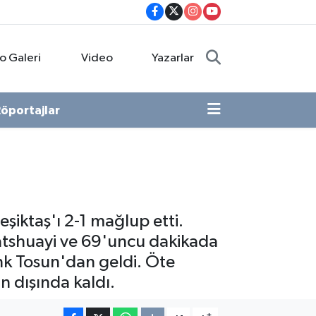
o Galeri
Video
Yazarlar
öportajlar
şiktaş'ı 2-1 mağlup etti.
 Batshuayi ve 69'uncu dakikada
enk Tosun'dan geldi. Öte
n dışında kaldı.
-
+