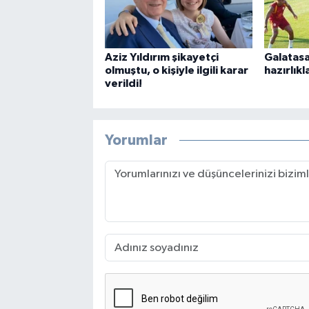
Aziz Yıldırım şikayetçi
Galatasa
olmuştu, o kişiyle ilgili karar
hazırlıkl
verildi!
Yorumlar