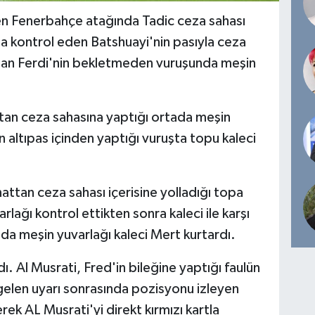
en Fenerbahçe atağında Tadic ceza sahası
da kontrol eden Batshuayi'nin pasıyla ceza
luşan Ferdi'nin bekletmeden vuruşunda meşin
ttan ceza sahasına yaptığı ortada meşin
 altıpas içinden yaptığı vuruşta topu kaleci
nattan ceza sahası içerisine yolladığı topa
ağı kontrol ettikten sonra kaleci ile karşı
da meşin yuvarlağı kaleci Mert kurtardı.
dı. Al Musrati, Fred'in bileğine yaptığı faulün
gelen uyarı sonrasında pozisyonu izleyen
erek AL Musrati'yi direkt kırmızı kartla