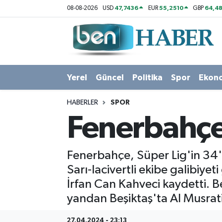
47,7436
55,2510
64,48
08-08-2026
USD
EUR
GBP
Yerel
Hava Durumu
Güncel
Trafik Durumu
Yerel
Güncel
Politika
Spor
Ekon
Politika
Süper Lig Puan Durumu ve Fikstür
HABERLER
SPOR
Spor
Tüm Manşetler
Fenerbahçe:
Ekonomi
Son Dakika Haberleri
Fenerbahçe, Süper Lig'in 34'ü
Sağlık
Haber Arşivi
Sarı-lacivertli ekibe galibiy
İrfan Can Kahveci kaydetti. B
Magazin
yandan Beşiktaş'ta Al Musrati,
Kültür Sanat
27.04.2024 - 23:13