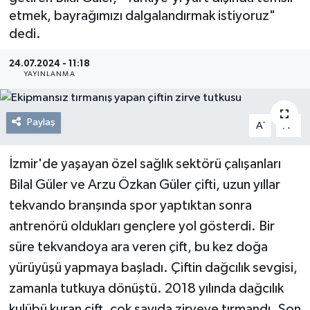
etmek, bayrağımızı dalgalandırmak istiyoruz"
Resmi Reklam
dedi.
Röportajlar
24.07.2024 - 11:18
YAYINLANMA
Paylaş
-
+
A
A
İzmir'de yaşayan özel sağlık sektörü çalışanları
Bilal Güler ve Arzu Özkan Güler çifti, uzun yıllar
tekvando branşında spor yaptıktan sonra
antrenörü oldukları gençlere yol gösterdi. Bir
süre tekvandoya ara veren çift, bu kez doğa
yürüyüşü yapmaya başladı. Çiftin dağcılık sevgisi,
zamanla tutkuya dönüştü. 2018 yılında dağcılık
kulübü kuran çift, çok sayıda zirveye tırmandı. Son