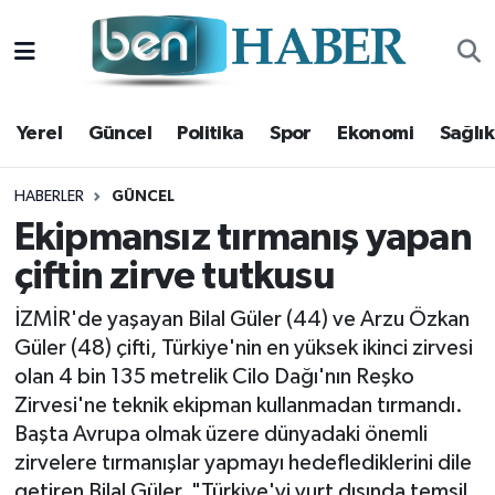
Yerel
Hava Durumu
Yerel
Güncel
Politika
Spor
Ekonomi
Sağlık
Güncel
Trafik Durumu
Politika
Süper Lig Puan Durumu ve Fikstür
HABERLER
GÜNCEL
Ekipmansız tırmanış yapan
Spor
Tüm Manşetler
çiftin zirve tutkusu
Ekonomi
Son Dakika Haberleri
İZMİR'de yaşayan Bilal Güler (44) ve Arzu Özkan
Güler (48) çifti, Türkiye'nin en yüksek ikinci zirvesi
Sağlık
Haber Arşivi
olan 4 bin 135 metrelik Cilo Dağı'nın Reşko
Zirvesi'ne teknik ekipman kullanmadan tırmandı.
Magazin
Başta Avrupa olmak üzere dünyadaki önemli
zirvelere tırmanışlar yapmayı hedeflediklerini dile
Kültür Sanat
getiren Bilal Güler, "Türkiye'yi yurt dışında temsil