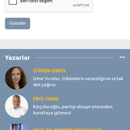
Gönder
Yazarlar
ÇIĞDEM ÇIMEN
İzmir’in ruhu, tribünlerin sessizliği ve ortak
akıl çağrısı
EROL YARAŞ
Kılıçdaroğlu, partiyi dizayn etmeden
kurultaya gitmez!