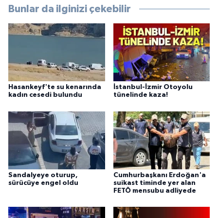
Bunlar da ilginizi çekebilir
Hasankeyf'te su kenarında
İstanbul-İzmir Otoyolu
kadın cesedi bulundu
tünelinde kaza!
Sandalyeye oturup,
Cumhurbaşkanı Erdoğan'a
sürücüye engel oldu
suikast timinde yer alan
FETÖ mensubu adliyede