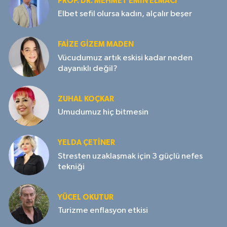
PROF. DR. MEHMET EMIN ELMACI
Elbet sefil olursa kadın, alçalır beşer
FAIZE GIZEM MADEN
Vücudumuz artık eskisi kadar neden
dayanıklı değil?
ZUHAL KOÇKAR
Umudumuz hiç bitmesin
YELDA ÇETİNER
Stresten uzaklaşmak için 3 güçlü nefes
tekniği
YÜCEL OKUTUR
Turizme enflasyon etkisi