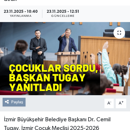
Resmi Reklam
23.11.2025 - 10:40
23.11.2025 - 12:51
YAYINLANMA
GÜNCELLEME
Röportajlar
Paylaş
-
+
A
A
İzmir Büyükşehir Belediye Başkanı Dr. Cemil
Tugay, İzmir Çocuk Meclisi 2025-2026