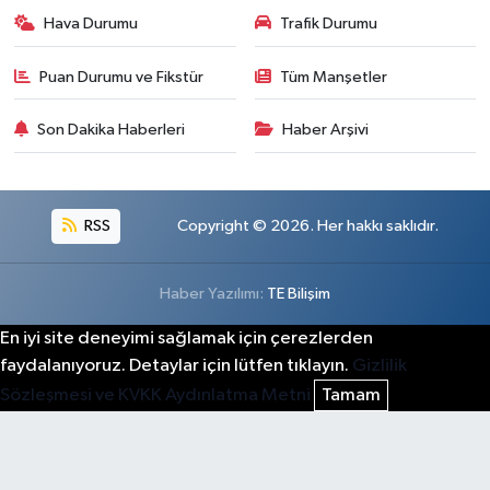
Hava Durumu
Trafik Durumu
Puan Durumu ve Fikstür
Tüm Manşetler
Son Dakika Haberleri
Haber Arşivi
RSS
Copyright © 2026. Her hakkı saklıdır.
Haber Yazılımı:
TE Bilişim
En iyi site deneyimi sağlamak için çerezlerden
faydalanıyoruz. Detaylar için lütfen tıklayın.
Gizlilik
Sözleşmesi ve KVKK Aydınlatma Metni
Tamam