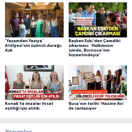
'Yaşamdan Yazıya'
Başkan Eşki'den Çamdibi
Atölyesi’nin üçüncü durağı;
çıkarması: 'Halkımızın
Aşk
içinde, Bornova'nın
hizmetindeyiz'
Konak'ta imzalar fırsat
Buca'nın tarihi 'Hazine Avı'
eşitliği için atıldı
ile canlanıyor