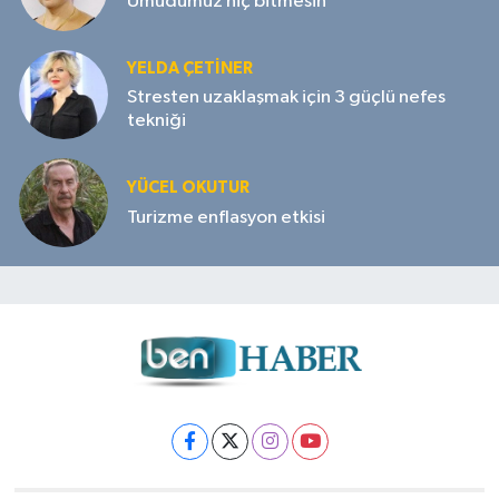
Umudumuz hiç bitmesin
YELDA ÇETİNER
Stresten uzaklaşmak için 3 güçlü nefes
tekniği
YÜCEL OKUTUR
Turizme enflasyon etkisi