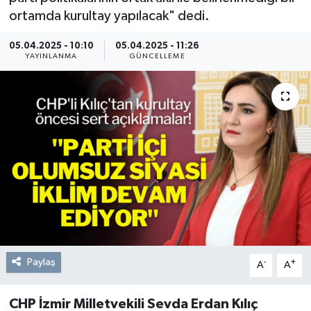
ortamda kurultay yapılacak" dedi.
Resmi Reklam
05.04.2025 - 10:10
05.04.2025 - 11:26
YAYINLANMA
GÜNCELLEME
Röportajlar
Paylaş
-
+
A
A
CHP İzmir Milletvekili Sevda Erdan Kılıç