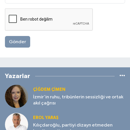
Gönder
Yazarlar
ÇIĞDEM ÇIMEN
İzmir’in ruhu, tribünlerin sessizliği ve ortak
akıl çağrısı
EROL YARAŞ
Kılıçdaroğlu, partiyi dizayn etmeden