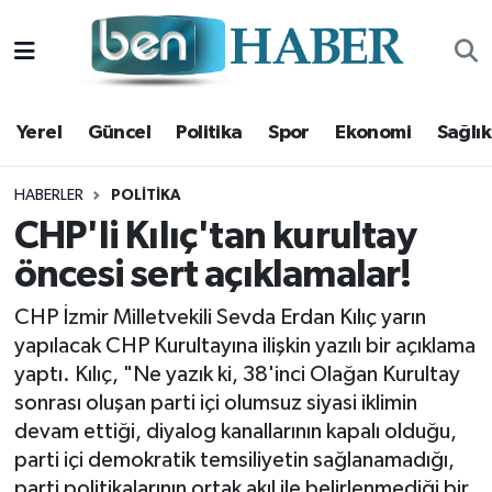
Yerel
Hava Durumu
Yerel
Güncel
Politika
Spor
Ekonomi
Sağlık
Güncel
Trafik Durumu
Politika
Süper Lig Puan Durumu ve Fikstür
HABERLER
POLITIKA
CHP'li Kılıç'tan kurultay
Spor
Tüm Manşetler
öncesi sert açıklamalar!
Ekonomi
Son Dakika Haberleri
CHP İzmir Milletvekili Sevda Erdan Kılıç yarın
yapılacak CHP Kurultayına ilişkin yazılı bir açıklama
Sağlık
Haber Arşivi
yaptı. Kılıç, "Ne yazık ki, 38'inci Olağan Kurultay
sonrası oluşan parti içi olumsuz siyasi iklimin
Magazin
devam ettiği, diyalog kanallarının kapalı olduğu,
parti içi demokratik temsiliyetin sağlanamadığı,
Kültür Sanat
parti politikalarının ortak akıl ile belirlenmediği bir