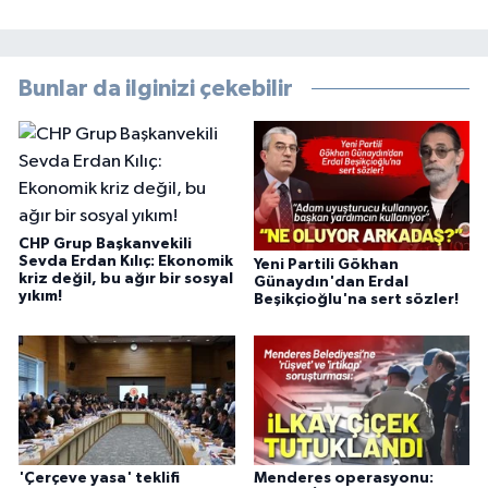
Bunlar da ilginizi çekebilir
CHP Grup Başkanvekili
Sevda Erdan Kılıç: Ekonomik
Yeni Partili Gökhan
kriz değil, bu ağır bir sosyal
Günaydın'dan Erdal
yıkım!
Beşikçioğlu'na sert sözler!
'Çerçeve yasa' teklifi
Menderes operasyonu: