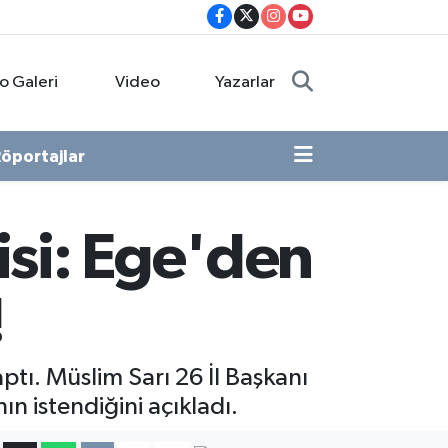
o Galeri
Video
Yazarlar
öportajlar
si: Ege'den
!
tı. Müslim Sarı 26 İl Başkanı
ın istendiğini açıkladı.