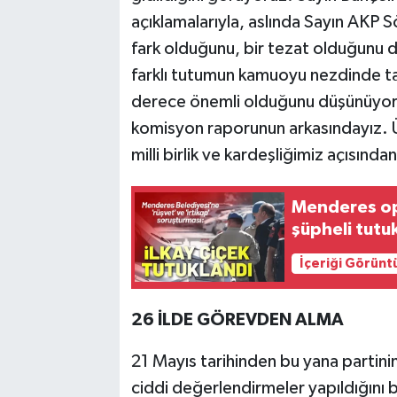
açıklamalarıyla, aslında Sayın AKP S
fark olduğunu, bir tezat olduğunu d
farklı tutumun kamuoyu nezdinde ta
derece önemli olduğunu düşünüyoruz
komisyon raporunun arkasındayız. Ülk
milli birlik ve kardeşliğimiz açısınd
Menderes ope
şüpheli tutu
İçeriği Görünt
26 İLDE GÖREVDEN ALMA
21 Mayıs tarihinden bu yana partinin
ciddi değerlendirmeler yapıldığını be