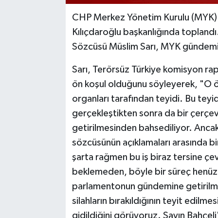
CHP Merkez Yönetim Kurulu (MYK) 
Kılıçdaroğlu başkanlığında toplandı
Sözcüsü Müslim Sarı, MYK gündemine
Sarı, Terörsüz Türkiye komisyon rap
ön koşul olduğunu söyleyerek, "O ön
organları tarafından teyidi. Bu teyid
gerçekleştikten sonra da bir çerç
getirilmesinden bahsediliyor. Anca
sözcüsünün açıklamaları arasında b
şarta rağmen bu iş biraz tersine çevri
beklemeden, böyle bir süreç henüz 
parlamentonun gündemine getirilmesi
silahların bırakıldığının teyit edilme
gidildiğini görüyoruz. Sayın Bahçeli