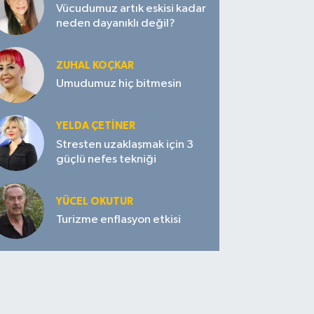
Vücudumuz artık eskisi kadar
neden dayanıklı değil?
ZUHAL KOÇKAR
Umudumuz hiç bitmesin
YELDA ÇETİNER
Stresten uzaklaşmak için 3
güçlü nefes tekniği
YÜCEL OKUTUR
Turizme enflasyon etkisi