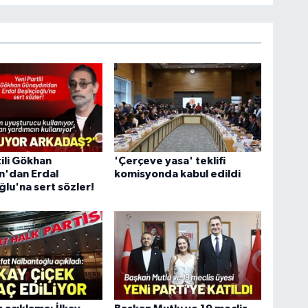
tili Gökhan
'Çerçeve yasa' teklifi
n'dan Erdal
komisyonda kabul edildi
ğlu'na sert sözler!