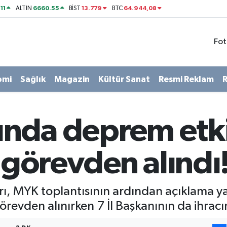
11
6660.55
13.779
64.944,08
ALTIN
BİST
BTC
Fot
omi
Sağlık
Magazin
Kültür Sanat
Resmi Reklam
R
nda deprem etki
ı görevden alındı
, MYK toplantısının ardından açıklama yap
görevden alınırken 7 İl Başkanının da ihracın