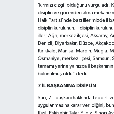
‘kırmızı çizgi’ olduğunu vurguladı.
disiplin ve görevden alma mekanizmal
Halk Partisi'nde bazı illerimizde il b
disiplin kurulunun, il disiplin kurulun
iller; Ağrı, merkez ilçesi, Aksaray,
Denizli, Diyarbakır, Düzce, Akçakoca 
Kırıkkale, Manisa, Mardin, Muğla, M
Osmaniye, merkez ilçesi, Samsun, Si
tamamı yerine yalnızca il başkanını
bulunulmuş oldu” dedi.
7 İL BAŞKANINA DİSİPLİN
Sarı, 7 il başkanı hakkında tedbirli 
uygulanmasına karar verildiğini, bu
Kızıl, Eskişehir Talat Yıldız, Sinop