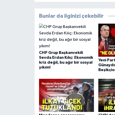
Bunlar da ilginizi çekebilir
CHP Grup Başkanvekili
Sevda Erdan Kılıç: Ekonomik
Yeni Par
kriz değil, bu ağır bir sosyal
Günaydı
yıkım!
Beşikçio