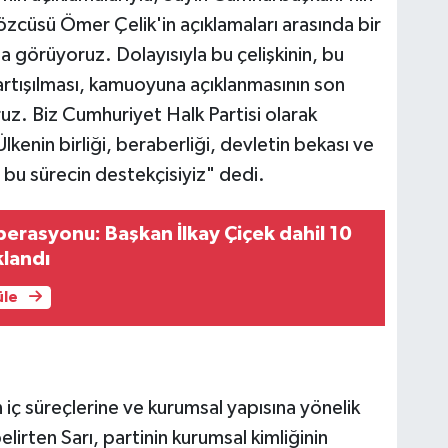
özcüsü Ömer Çelik'in açıklamaları arasında bir
a görüyoruz. Dolayısıyla bu çelişkinin, bu
rtışılması, kamuoyuna açıklanmasının son
. Biz Cumhuriyet Halk Partisi olarak
enin birliği, beraberliği, devletin bekası ve
an bu sürecin destekçisiyiz" dedi.
rasyonu: Başkan İlkay Çiçek dahil 10
klandı
üle
 iç süreçlerine ve kurumsal yapısına yönelik
lirten Sarı, partinin kurumsal kimliğinin