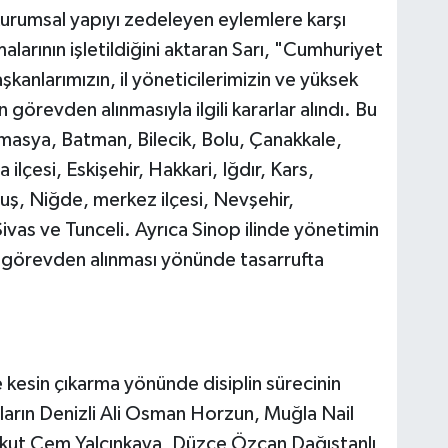
 Kurumsal yapıyı zedeleyen eylemlere karşı
arının işletildiğini aktaran Sarı, "Cumhuriyet
aşkanlarımızın, il yöneticilerimizin ve yüksek
un görevden alınmasıyla ilgili kararlar alındı. Bu
 Amasya, Batman, Bilecik, Bolu, Çanakkale,
ilçesi, Eskişehir, Hakkari, Iğdır, Kars,
uş, Niğde, merkez ilçesi, Nevşehir,
vas ve Tunceli. Ayrıca Sinop ilinde yönetimin
n görevden alınması yönünde tasarrufta
ve kesin çıkarma yönünde disiplin sürecinin
nların Denizli Ali Osman Horzun, Muğla Nail
 Aykut Cem Yalçınkaya, Düzce Özcan Dağıstanlı,