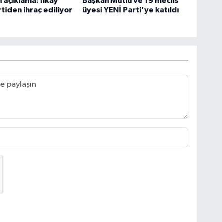
açıklama: İlkay
Başkan Mutlu ve 19 meclis
rtiden ihraç ediliyor
üyesi YENİ Parti'ye katıldı