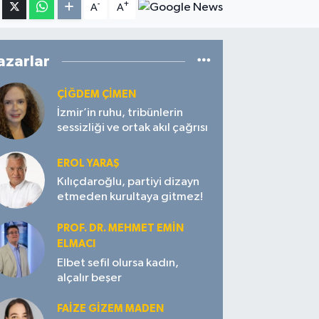
-
+
A
A
azarlar
ÇIĞDEM ÇIMEN
İzmir’in ruhu, tribünlerin
sessizliği ve ortak akıl çağrısı
EROL YARAŞ
Kılıçdaroğlu, partiyi dizayn
etmeden kurultaya gitmez!
PROF. DR. MEHMET EMIN
ELMACI
Elbet sefil olursa kadın,
alçalır beşer
FAIZE GIZEM MADEN