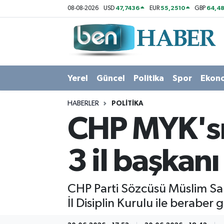
47,7436
55,2510
64,48
08-08-2026
USD
EUR
GBP
Yerel
Hava Durumu
Güncel
Trafik Durumu
Yerel
Güncel
Politika
Spor
Ekon
Politika
Süper Lig Puan Durumu ve Fikstür
HABERLER
POLITIKA
Spor
Tüm Manşetler
CHP MYK'sı
Ekonomi
Son Dakika Haberleri
3 il başkan
Sağlık
Haber Arşivi
CHP Parti Sözcüsü Müslim Sarı
Magazin
İl Disiplin Kurulu ile beraber 
Kültür Sanat