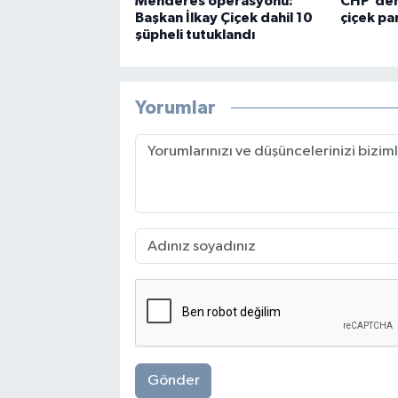
Menderes operasyonu:
CHP'den 
Başkan İlkay Çiçek dahil 10
çiçek pa
şüpheli tutuklandı
Yorumlar
Gönder