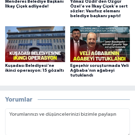
Menderes Belediye Başkanı
Yılmaz Özdil'den Özgür
İlkay Çiçek adliyede!
Özel'e ve İlkay Çiçek'e sert
sözler: Vasıfsız elemanı
belediye başkanı yaptı!
Kuşadası Belediyesi'ne
Egeşehir soruşturmada Veli
ikinci operasyon: 15 gözaltı
Ağbaba'nın ağabeyi
tutuklandı
Yorumlar