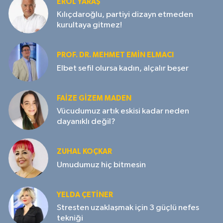
EROL YARAŞ
Kılıçdaroğlu, partiyi dizayn etmeden
kurultaya gitmez!
PROF. DR. MEHMET EMIN ELMACI
Elbet sefil olursa kadın, alçalır beşer
FAIZE GIZEM MADEN
Vücudumuz artık eskisi kadar neden
dayanıklı değil?
ZUHAL KOÇKAR
Umudumuz hiç bitmesin
YELDA ÇETİNER
Stresten uzaklaşmak için 3 güçlü nefes
tekniği