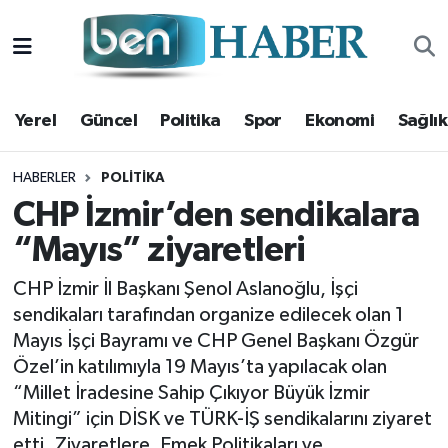
Yerel
Hava Durumu
Yerel
Güncel
Politika
Spor
Ekonomi
Sağlık
Güncel
Trafik Durumu
Politika
Süper Lig Puan Durumu ve Fikstür
HABERLER
POLITIKA
CHP İzmir’den sendikalara
Spor
Tüm Manşetler
“Mayıs” ziyaretleri
Ekonomi
Son Dakika Haberleri
CHP İzmir İl Başkanı Şenol Aslanoğlu, İşçi
sendikaları tarafından organize edilecek olan 1
Sağlık
Haber Arşivi
Mayıs İşçi Bayramı ve CHP Genel Başkanı Özgür
Özel’in katılımıyla 19 Mayıs’ta yapılacak olan
Magazin
“Millet İradesine Sahip Çıkıyor Büyük İzmir
Mitingi” için DİSK ve TÜRK-İŞ sendikalarını ziyaret
Kültür Sanat
etti. Ziyaretlere, Emek Politikaları ve