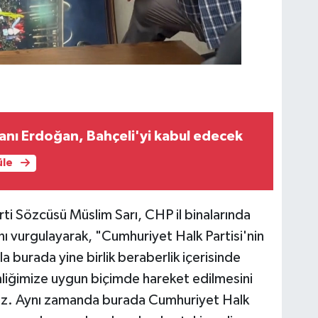
nı Erdoğan, Bahçeli'yi kabul edecek
üle
ti Sözcüsü Müslim Sarı, CHP il binalarında
nı vurgulayarak, "Cumhuriyet Halk Partisi'nin
a burada yine birlik beraberlik içerisinde
imliğimize uygun biçimde hareket edilmesini
ruz. Aynı zamanda burada Cumhuriyet Halk