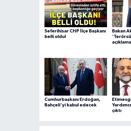
Seferihisar CHP İlçe Başkanı
Bakan Ak
belli oldu!
'Terörsü
açıklama
Cumhurbaşkanı Erdoğan,
Etimesg
Bahçeli'yi kabul edecek
Yardımcıs
çıktı