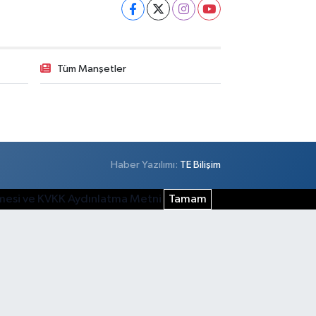
Tüm Manşetler
Haber Yazılımı:
TE Bilişim
şmesi ve KVKK Aydınlatma Metni
Tamam