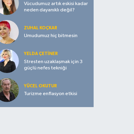
Vücudumuz artık eskisi kadar
neden dayanıklı değil?
ZUHAL KOÇKAR
Umudumuz hiç bitmesin
YELDA ÇETİNER
Stresten uzaklaşmak için 3
güçlü nefes tekniği
YÜCEL OKUTUR
Turizme enflasyon etkisi