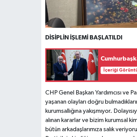
DİSİPLİN İŞLEMİ BAŞLATILDI
Cumhurbaşka
İçeriği Görünt
CHP Genel Başkan Yardımcısı ve Par
yaşanan olayları doğru bulmadıkları
kurumsallığına yakışmıyor. Dolayısıyl
alınan kararlar ve bizim kurumsal k
bütün arkadaşlarımıza salık veriyo