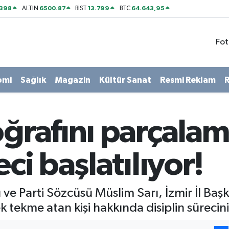
2398
6500.87
13.799
64.643,95
ALTIN
BİST
BTC
Fot
omi
Sağlık
Magazin
Kültür Sanat
Resmi Reklam
R
ğrafını parçalamı
eci başlatılıyor!
ve Parti Sözcüsü Müslim Sarı, İzmir İl Baş
 tekme atan kişi hakkında disiplin sürecinin