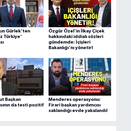
ın Gürlek'ten
Özgür Özel'in İlkay Çiçek
z Türkiye'
hakkındaki iddialı sözleri
sı
gündemde: İçişleri
Bakanlığı'nı yönetir!
ut Başkan
Menderes operasyonu:
ının da testi pozitif
Firari başkan yardımcısı
saklandığı evde yakalandı!