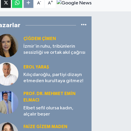
-
+
A
A
azarlar
ÇIĞDEM ÇIMEN
İzmir’in ruhu, tribünlerin
sessizliği ve ortak akıl çağrısı
EROL YARAŞ
Kılıçdaroğlu, partiyi dizayn
etmeden kurultaya gitmez!
PROF. DR. MEHMET EMIN
ELMACI
Elbet sefil olursa kadın,
alçalır beşer
FAIZE GIZEM MADEN