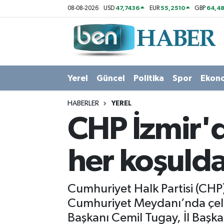
47,7436
55,2510
64,48
08-08-2026
USD
EUR
GBP
Yerel
Hava Durumu
Güncel
Trafik Durumu
Yerel
Güncel
Politika
Spor
Ekon
Politika
Süper Lig Puan Durumu ve Fikstür
HABERLER
YEREL
Spor
Tüm Manşetler
CHP İzmir'd
Ekonomi
Son Dakika Haberleri
her koşulda
Sağlık
Haber Arşivi
Cumhuriyet Halk Partisi (CHP
Magazin
Cumhuriyet Meydanı’nda çele
Başkanı Cemil Tugay, İl Baş
Kültür Sanat