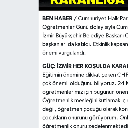
BEN HABER /
Cumhuriyet Halk Parti
Öğretmenler Günü dolayısıyla Cum
İzmir Büyükşehir Belediye Başkanı Ce
başkanları da katıldı. Etkinlik kap
önemi vurgulandı.
GÜÇ: İZMİR HER KOŞULDA KARA
Eğitimin önemine dikkat çeken CHP 
çok önemli olduğunu biliyoruz. 24 
öğretmenlerimiz için bugünün öneml
Öğretmenlik mesleğini kutlamak için 
değil, öğretmen çocuğu olarak ko
çocukların onurunu görüyorum. On
öğretmenlik onuru zedelenmektedir