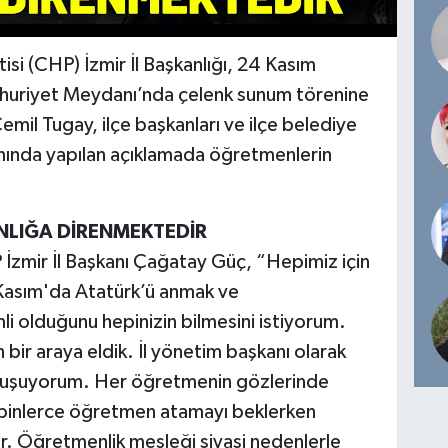
si (CHP) İzmir İl Başkanlığı, 24 Kasım
huriyet Meydanı’nda çelenk sunum törenine
mil Tugay, ilçe başkanları ve ilçe belediye
samında yapılan açıklamada öğretmenlerin
NLIĞA DİRENMEKTEDİR
İzmir İl Başkanı Çağatay Güç, “Hepimiz için
Kasım'da Atatürk’ü anmak ve
i olduğunu hepinizin bilmesini istiyorum.
bir araya eldik. İl yönetim başkanı olarak
nuşuyorum. Her öğretmenin gözlerinde
binlerce öğretmen atamayı beklerken
. Öğretmenlik mesleği siyasi nedenlerle