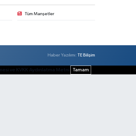
Tüm Manşetler
Haber Yazılımı:
TE Bilişim
şmesi ve KVKK Aydınlatma Metni
Tamam