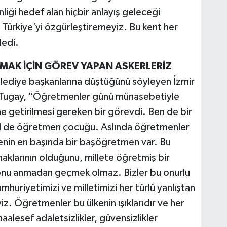
i hedef alan hiçbir anlayış geleceği
Türkiye’yi özgürleştiremeyiz. Bu kent her
dedi.
MAK İÇİN GÖREV YAPAN ASKERLERİZ
elediye başkanlarına düştüğünü söyleyen İzmir
 Tugay, "Öğretmenler günü münasebetiyle
e getirilmesi gereken bir görevdi. Ben de bir
de öğretmen çocuğu. Aslında öğretmenler
yenin en başında bir başöğretmen var. Bu
haklarının olduğunu, millete öğretmiş bir
 onu anmadan geçmek olmaz. Bizler bu onurlu
mhuriyetimizi ve milletimizi her türlü yanlıştan
z. Öğretmenler bu ülkenin ışıklarıdır ve her
maalesef adaletsizlikler, güvensizlikler