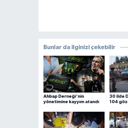
Bunlar da ilginizi çekebilir
Ahbap Derneği'nin
30 ilde 
yönetimine kayyım atandı
104 göza