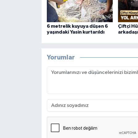
6 metrelik kuyuya düşen 6
Çiftçi H
yaşındaki Yasin kurtarıldı
arkadaşı
Yorumlar