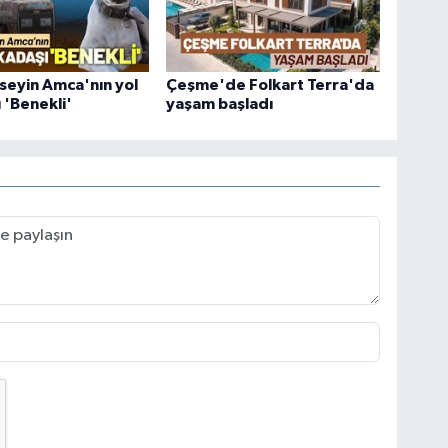
üseyin Amca'nın yol
Çeşme'de Folkart Terra'da
 'Benekli'
yaşam başladı