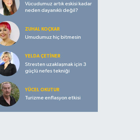
Vücudumuz artık eskisi kadar
neden dayanıklı değil?
ZUHAL KOÇKAR
Umudumuz hiç bitmesin
YELDA ÇETİNER
Stresten uzaklaşmak için 3
güçlü nefes tekniği
YÜCEL OKUTUR
Turizme enflasyon etkisi