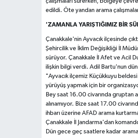
çalışmaları sürerken, bölgeye çevre 
edildi. Öte yandan arama çalışmalar
'ZAMANLA YARIŞTIĞIMIZ BİR SÜ
Çanakkale'nin Ayvacık ilçesinde çı
Şehircilik ve İklim Değişikliği İl Mü
sürüyor. Çanakkale İl Afet ve Acil 
ilişkin bilgi verdi. Adil Bartu'nun dü
"Ayvacık ilçemiz Küçükkuyu beldesi
yürüyüş yapmak için bir organizasyo
Bey saat 16.00 civarında gruptan ay
alınamıyor. Bize saat 17.00 civarın
ihbarı üzerine AFAD arama kurtarma 
Çanakkale İl Jandarma'dan komando e
Dün gece geç saatlere kadar arama f