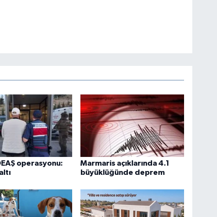
DEAŞ operasyonu:
Marmaris açıklarında 4.1
ltı
büyüklüğünde deprem