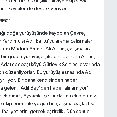
illerden de 100 kişilik takviye ekip sevk
ına köylüler de destek veriyor.
REÇ'
ktığı doğa yürüyüşünde kaybolan Çevre,
dür Yardımcısı Adil Bartu'yu arama çalışmaları
Durum Müdürü Ahmet Ali Artun, çalışmalara
n bir grupla yürüyüşe çıktığını belirten Artun,
 Adatepebaşı köyü Gürleyik Şelalesi civarında
n düzenliyorlar. Bu yürüyüş esnasında Adil
rılıyor. Bir daha kendisinden haber
da gelen, 'Adil Bey'den haber alınamıyor'
ekibimiz, Ayvacık İlçe Jandarma ekiplerimiz,
kiplerimiz ile yoğun bir çalışma başlattık.
aaliyetlerini gerçekleştirdik. Dün sonuç