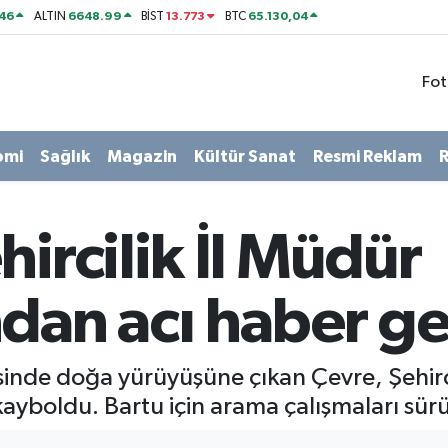
46
6648.99
13.773
65.130,04
ALTIN
BİST
BTC
Fot
omi
Sağlık
Magazin
Kültür Sanat
Resmi Reklam
R
hircilik İl Müdür
dan acı haber ge
de doğa yürüyüşüne çıkan Çevre, Şehircilik
ayboldu. Bartu için arama çalışmaları sürü