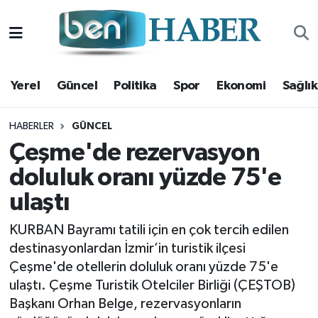
Yerel
Hava Durumu
Yerel
Güncel
Politika
Spor
Ekonomi
Sağlık
Güncel
Trafik Durumu
Politika
Süper Lig Puan Durumu ve Fikstür
HABERLER
GÜNCEL
Çeşme'de rezervasyon
Spor
Tüm Manşetler
doluluk oranı yüzde 75'e
ulaştı
Ekonomi
Son Dakika Haberleri
KURBAN Bayramı tatili için en çok tercih edilen
Sağlık
Haber Arşivi
destinasyonlardan İzmir’in turistik ilçesi
Çeşme'de otellerin doluluk oranı yüzde 75'e
Magazin
ulaştı. Çeşme Turistik Otelciler Birliği (ÇEŞTOB)
Başkanı Orhan Belge, rezervasyonların
Kültür Sanat