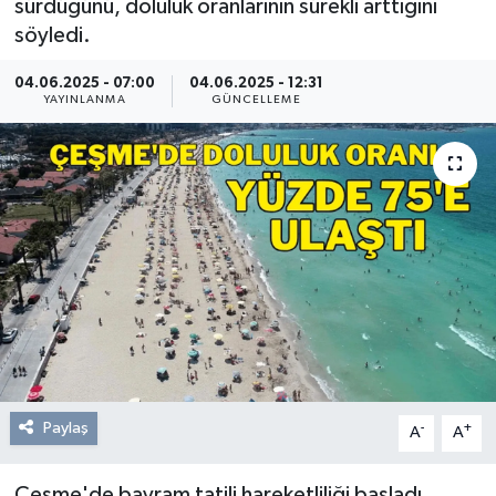
sürdüğünü, doluluk oranlarının sürekli arttığını
söyledi.
Resmi Reklam
04.06.2025 - 07:00
04.06.2025 - 12:31
Röportajlar
YAYINLANMA
GÜNCELLEME
Paylaş
-
+
A
A
Çeşme'de bayram tatili hareketliliği başladı.