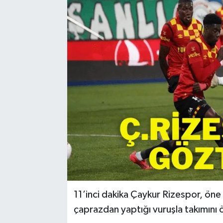
Resmi Reklam
Röportajlar
11’inci dakika Çaykur Rizespor, öne 
çaprazdan yaptığı vuruşla takımını 