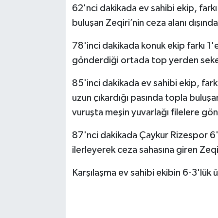
62'nci dakikada ev sahibi ekip, far
buluşan Zeqiri’nin ceza alanı dışınd
78'inci dakikada konuk ekip farkı 1'e
gönderdiği ortada top yerden sekere
85'inci dakikada ev sahibi ekip, fark
uzun çıkardığı pasında topla buluşan
vuruşta meşin yuvarlağı filelere gö
87'nci dakikada Çaykur Rizespor 6'n
ilerleyerek ceza sahasına giren Zeqi
Karşılaşma ev sahibi ekibin 6-3'lük 