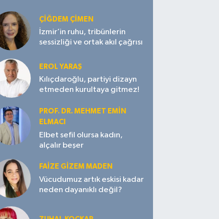
ÇIĞDEM ÇIMEN
İzmir’in ruhu, tribünlerin
sessizliği ve ortak akıl çağrısı
EROL YARAŞ
Kılıçdaroğlu, partiyi dizayn
etmeden kurultaya gitmez!
PROF. DR. MEHMET EMIN
ELMACI
Elbet sefil olursa kadın,
alçalır beşer
FAIZE GIZEM MADEN
Vücudumuz artık eskisi kadar
neden dayanıklı değil?