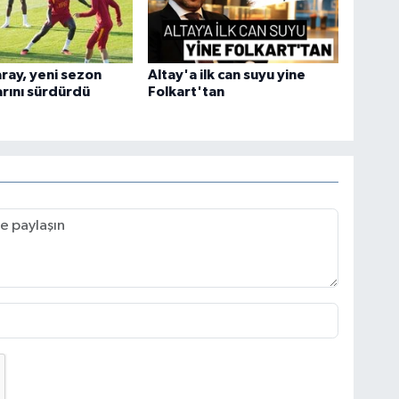
ray, yeni sezon
Altay'a ilk can suyu yine
arını sürdürdü
Folkart'tan