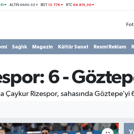
11
6660.55
13.779
64.815,30
ALTIN
BİST
BTC
Fot
omi
Sağlık
Magazin
Kültür Sanat
Resmi Reklam
R
spor: 6 - Göztep
da Çaykur Rizespor, sahasında Göztepe’yi 
Y