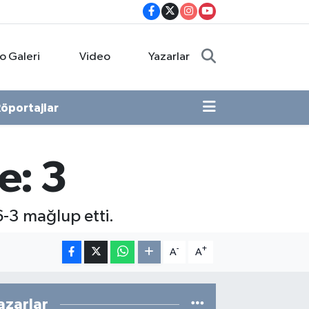
o Galeri
Video
Yazarlar
öportajlar
e: 3
6-3 mağlup etti.
-
+
A
A
azarlar