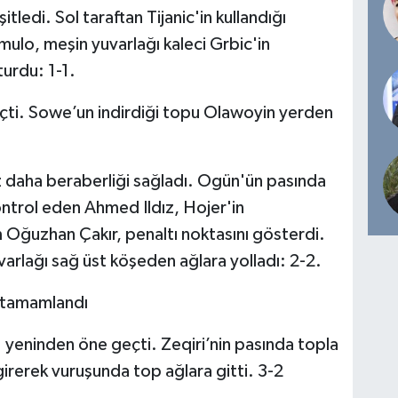
edi. Sol taraftan Tijanic'in kullandığı
ulo, meşin yuvarlağı kaleci Grbic'in
turdu: 1-1.
çti. Sowe’un indirdiği topu Olawoyin yerden
 daha beraberliği sağladı. Ogün'ün pasında
ntrol eden Ahmed Ildız, Hojer'in
 Oğuzhan Çakır, penaltı noktasını gösterdi.
varlağı sağ üst köşeden ağlara yolladı: 2-2.
la tamamlandı
yeninden öne geçti. Zeqiri’nin pasında topla
irerek vuruşunda top ağlara gitti. 3-2