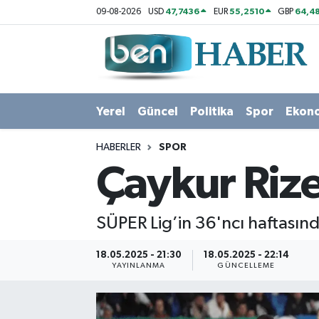
47,7436
55,2510
64,48
09-08-2026
USD
EUR
GBP
Yerel
Hava Durumu
Güncel
Trafik Durumu
Yerel
Güncel
Politika
Spor
Ekon
Politika
Süper Lig Puan Durumu ve Fikstür
HABERLER
SPOR
Spor
Tüm Manşetler
Çaykur Rize
Ekonomi
Son Dakika Haberleri
SÜPER Lig’in 36'ncı haftasın
Sağlık
Haber Arşivi
18.05.2025 - 21:30
18.05.2025 - 22:14
YAYINLANMA
GÜNCELLEME
Magazin
Kültür Sanat