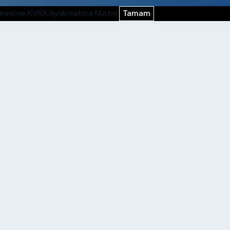
şmesi ve KVKK Aydınlatma Metni
Tamam