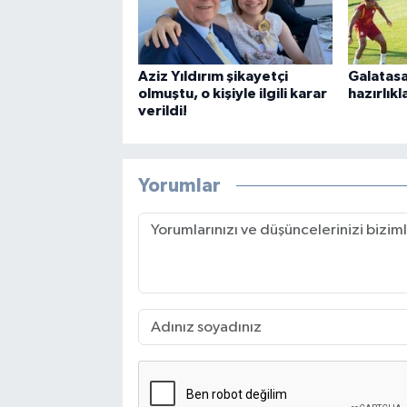
Aziz Yıldırım şikayetçi
Galatasa
olmuştu, o kişiyle ilgili karar
hazırlıkl
verildi!
Yorumlar