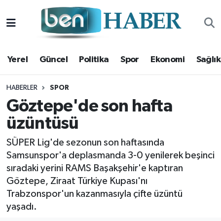
Yerel
Hava Durumu
Yerel
Güncel
Politika
Spor
Ekonomi
Sağlık
Güncel
Trafik Durumu
Politika
Süper Lig Puan Durumu ve Fikstür
HABERLER
SPOR
Göztepe'de son hafta
Spor
Tüm Manşetler
üzüntüsü
Ekonomi
Son Dakika Haberleri
SÜPER Lig'de sezonun son haftasında
Samsunspor'a deplasmanda 3-0 yenilerek beşinci
Sağlık
Haber Arşivi
sıradaki yerini RAMS Başakşehir'e kaptıran
Göztepe, Ziraat Türkiye Kupası'nı
Magazin
Trabzonspor'un kazanmasıyla çifte üzüntü
yaşadı.
Kültür Sanat