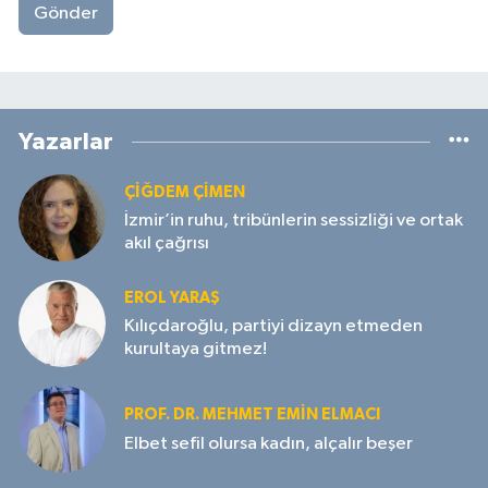
Gönder
Yazarlar
ÇIĞDEM ÇIMEN
İzmir’in ruhu, tribünlerin sessizliği ve ortak
akıl çağrısı
EROL YARAŞ
Kılıçdaroğlu, partiyi dizayn etmeden
kurultaya gitmez!
PROF. DR. MEHMET EMIN ELMACI
Elbet sefil olursa kadın, alçalır beşer