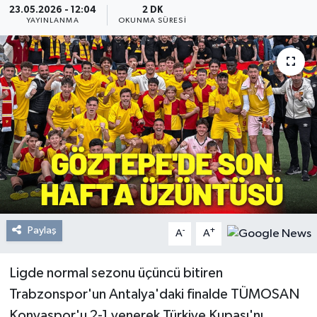
23.05.2026 - 12:04
2 DK
YAYINLANMA
OKUNMA SÜRESI
Resmi Reklam
Röportajlar
Paylaş
-
+
A
A
Ligde normal sezonu üçüncü bitiren
Trabzonspor'un Antalya'daki finalde TÜMOSAN
Konyaspor'u 2-1 yenerek Türkiye Kupası'nı