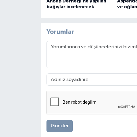
Ahbap Derneği’ne yapılan
Aspendos
bağışlar incelenecek
ve oğlun
Yorumlar
Gönder