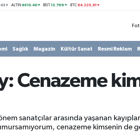
143
6510.40
13.799
64.225,61
ALTIN
BİST
BTC
Fot
omi
Sağlık
Magazin
Kültür Sanat
Resmi Reklam
R
oy: Cenazeme ki
nem sanatçılar arasında yaşanan kayıplar
hiç umursamıyorum, cenazeme kimsenin de g