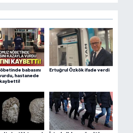
öbetinde babasını
Ertuğrul Özkök ifade verdi
 vurdu, hastanede
 kaybetti!