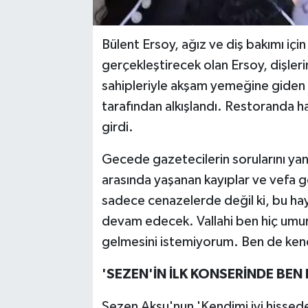
Bülent Ersoy, ağız ve diş bakımı için
gerçekleştirecek olan Ersoy, dişlerin
sahipleriyle akşam yemeğine giden 
tarafından alkışlandı. Restoranda ha
girdi.
Gecede gazetecilerin sorularını yan
arasında yaşanan kayıplar ve vefa gö
sadece cenazelerde değil ki, bu hay
devam edecek. Vallahi ben hiç um
gelmesini istemiyorum. Ben de ken
'SEZEN'İN İLK KONSERİNDE BEN
Sezen Aksu'nun 'Kendimi iyi hissede