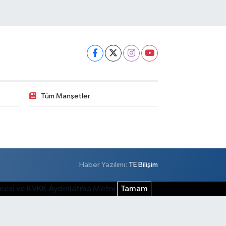
Tüm Manşetler
Haber Yazılımı:
TE Bilişim
şmesi ve KVKK Aydınlatma Metni
Tamam