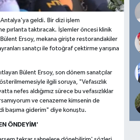
 Antalya'ya geldi. Bir dizi işlem
e pırlanta taktıracak. İşlemler öncesi klinik
Bülent Ersoy, mekana girişte restorandakiler
yranları sanatçı ile fotoğraf çektirme yarışına
ıtlayan Bülent Ersoy, son dönem sanatçılar
sterilmemesiyle ilgili soruya, "Vefasızlık
atta nefes aldığımız sürece bu vefasızlıklar
ursamıyorum ve cenazeme kimsenin de
di başıma giderim" diye konuştu.
 EN ÖNDEYİM'
rsem tekrar sahnelere dönebilirim' sözleri