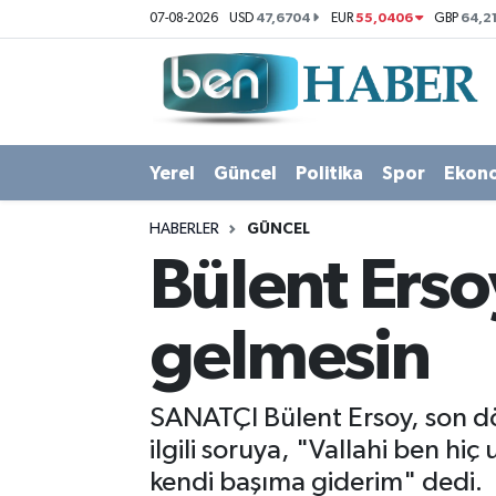
47,6704
55,0406
64,2
07-08-2026
USD
EUR
GBP
Yerel
Hava Durumu
Güncel
Trafik Durumu
Yerel
Güncel
Politika
Spor
Ekon
Politika
Süper Lig Puan Durumu ve Fikstür
HABERLER
GÜNCEL
Spor
Tüm Manşetler
Bülent Ers
Ekonomi
Son Dakika Haberleri
gelmesin
Sağlık
Haber Arşivi
SANATÇI Bülent Ersoy, son dö
Magazin
ilgili soruya, "Vallahi ben 
kendi başıma giderim" dedi.
Kültür Sanat