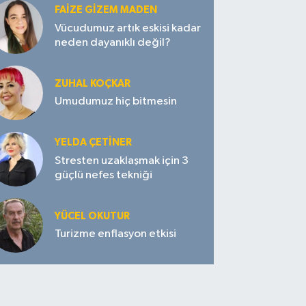
FAIZE GIZEM MADEN
Vücudumuz artık eskisi kadar
neden dayanıklı değil?
ZUHAL KOÇKAR
Umudumuz hiç bitmesin
YELDA ÇETİNER
Stresten uzaklaşmak için 3
güçlü nefes tekniği
YÜCEL OKUTUR
Turizme enflasyon etkisi