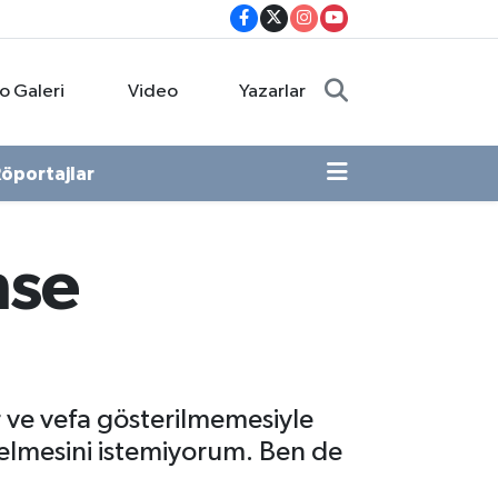
o Galeri
Video
Yazarlar
öportajlar
mse
 ve vefa gösterilmemesiyle
elmesini istemiyorum. Ben de