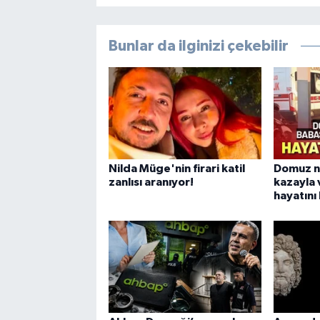
Bunlar da ilginizi çekebilir
Nilda Müge'nin firari katil
Domuz n
zanlısı aranıyor!
kazayla
hayatını