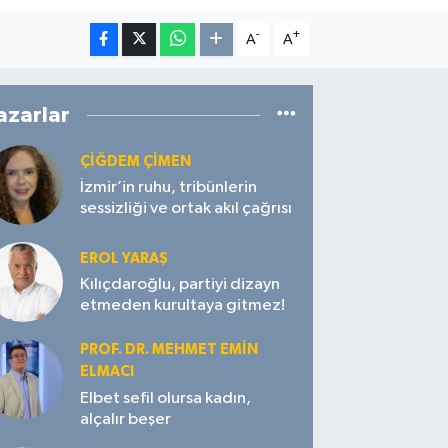
-
+
A
A
azarlar
ÇIĞDEM ÇIMEN
İzmir’in ruhu, tribünlerin
sessizliği ve ortak akıl çağrısı
EROL YARAŞ
Kılıçdaroğlu, partiyi dizayn
etmeden kurultaya gitmez!
PROF. DR. MEHMET EMIN
ELMACI
Elbet sefil olursa kadın,
alçalır beşer