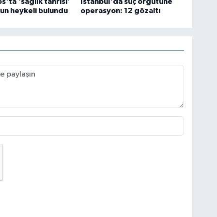
'ta 'sağlık tanrısı'
İstanbul'da suç örgütüne
un heykeli bulundu
operasyon: 12 gözaltı