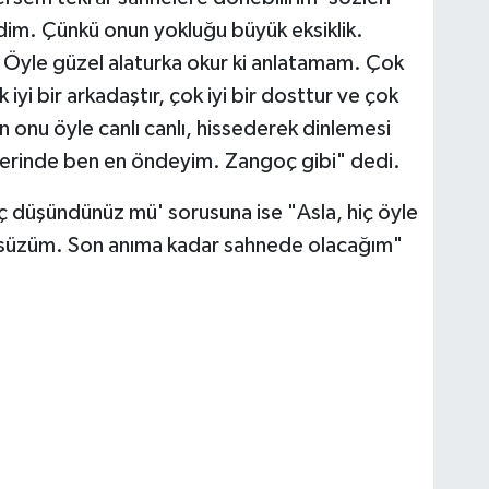
indim. Çünkü onun yokluğu büyük eksiklik.
ir. Öyle güzel alaturka okur ki anlatamam. Çok
 iyi bir arkadaştır, çok iyi bir dosttur ve çok
rın onu öyle canlı canlı, hissederek dinlemesi
onserinde ben en öndeyim. Zangoç gibi" dedi.
iç düşündünüz mü' sorusuna ise "Asla, hiç öyle
zsüzüm. Son anıma kadar sahnede olacağım"