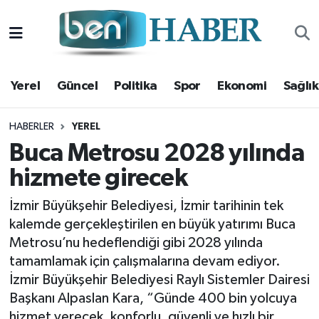
Yerel
Hava Durumu
Yerel
Güncel
Politika
Spor
Ekonomi
Sağlık
Güncel
Trafik Durumu
Politika
Süper Lig Puan Durumu ve Fikstür
HABERLER
YEREL
Buca Metrosu 2028 yılında
Spor
Tüm Manşetler
hizmete girecek
Ekonomi
Son Dakika Haberleri
İzmir Büyükşehir Belediyesi, İzmir tarihinin tek
kalemde gerçekleştirilen en büyük yatırımı Buca
Sağlık
Haber Arşivi
Metrosu’nu hedeflendiği gibi 2028 yılında
tamamlamak için çalışmalarına devam ediyor.
Magazin
İzmir Büyükşehir Belediyesi Raylı Sistemler Dairesi
Başkanı Alpaslan Kara, “Günde 400 bin yolcuya
Kültür Sanat
hizmet verecek, konforlu, güvenli ve hızlı bir