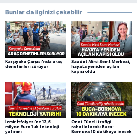
Bunlar da ilginizi çekebilir
Karşıyaka Çarşısı'nda araç
Saadet Mirci Semt Merkezi,
denetimleri sürüyor
hayata yeniden açılan
kapısı oldu
İzmir İtfaiyesi’ne 13,5
Onat Tüneli trafiği
milyon Euro’luk teknoloji
rahatlatacak: Buca-
yatırımı
Bornova 10 dakikaya inecek