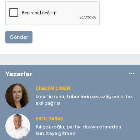
Gönder
Yazarlar
ÇIĞDEM ÇIMEN
İzmir’in ruhu, tribünlerin sessizliği ve ortak
akıl çağrısı
EROL YARAŞ
Kılıçdaroğlu, partiyi dizayn etmeden
kurultaya gitmez!