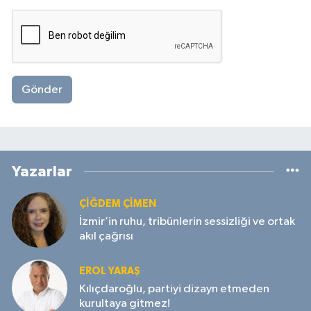
Gönder
Yazarlar
ÇIĞDEM ÇIMEN
İzmir’in ruhu, tribünlerin sessizliği ve ortak
akıl çağrısı
EROL YARAŞ
Kılıçdaroğlu, partiyi dizayn etmeden
kurultaya gitmez!