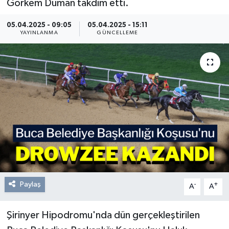
Görkem Duman takdim etti.
Resmi Reklam
05.04.2025 - 09:05
05.04.2025 - 15:11
YAYINLANMA
GÜNCELLEME
Röportajlar
Paylaş
-
+
A
A
Şirinyer Hipodromu'nda dün gerçekleştirilen