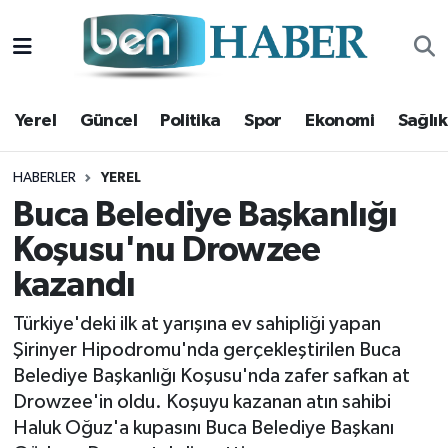
Yerel
Hava Durumu
Yerel
Güncel
Politika
Spor
Ekonomi
Sağlık
Güncel
Trafik Durumu
Politika
Süper Lig Puan Durumu ve Fikstür
HABERLER
YEREL
Buca Belediye Başkanlığı
Spor
Tüm Manşetler
Koşusu'nu Drowzee
kazandı
Ekonomi
Son Dakika Haberleri
Türkiye'deki ilk at yarışına ev sahipliği yapan
Sağlık
Haber Arşivi
Şirinyer Hipodromu'nda gerçekleştirilen Buca
Belediye Başkanlığı Koşusu'nda zafer safkan at
Magazin
Drowzee'in oldu. Koşuyu kazanan atın sahibi
Haluk Oğuz'a kupasını Buca Belediye Başkanı
Kültür Sanat