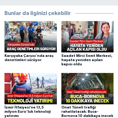
Bunlar da ilginizi çekebilir
Karşıyaka Çarşısı'nda araç
Saadet Mirci Semt Merkezi,
denetimleri sürüyor
hayata yeniden açılan
kapısı oldu
İzmir İtfaiyesi’ne 13,5
Onat Tüneli trafiği
milyon Euro’luk teknoloji
rahatlatacak: Buca-
yatırımı
Bornova 10 dakikaya inecek