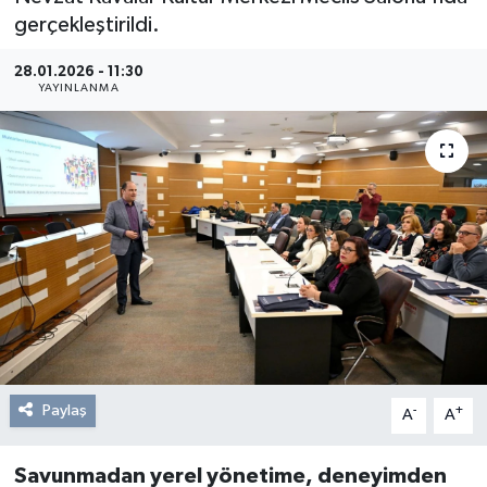
gerçekleştirildi.
Resmi Reklam
28.01.2026 - 11:30
YAYINLANMA
Röportajlar
Paylaş
-
+
A
A
Savunmadan yerel yönetime, deneyimden