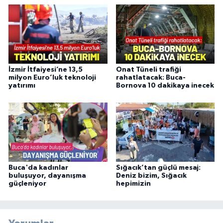
İzmir İtfaiyesi’ne 13,5
Onat Tüneli trafiği
milyon Euro’luk teknoloji
rahatlatacak: Buca-
yatırımı
Bornova 10 dakikaya inecek
Buca'da kadınlar
Sığacık’tan güçlü mesaj:
buluşuyor, dayanışma
Deniz bizim, Sığacık
güçleniyor
hepimizin