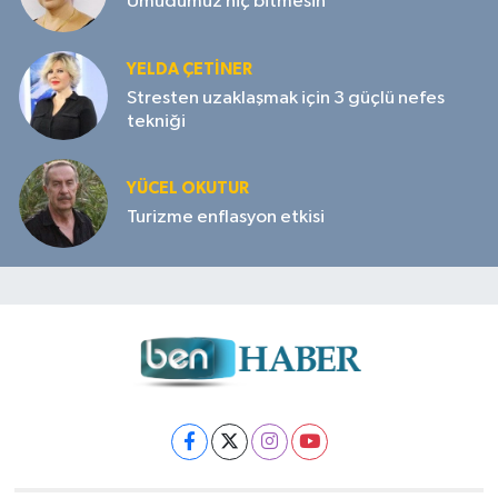
Umudumuz hiç bitmesin
YELDA ÇETİNER
Stresten uzaklaşmak için 3 güçlü nefes
tekniği
YÜCEL OKUTUR
Turizme enflasyon etkisi