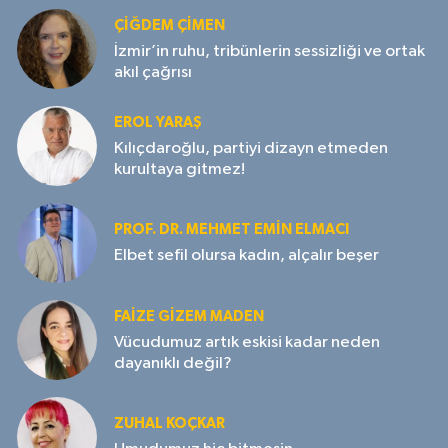
ÇIĞDEM ÇIMEN
İzmir’in ruhu, tribünlerin sessizliği ve ortak
akıl çağrısı
EROL YARAŞ
Kılıçdaroğlu, partiyi dizayn etmeden
kurultaya gitmez!
PROF. DR. MEHMET EMIN ELMACI
Elbet sefil olursa kadın, alçalır beşer
FAIZE GIZEM MADEN
Vücudumuz artık eskisi kadar neden
dayanıklı değil?
ZUHAL KOÇKAR