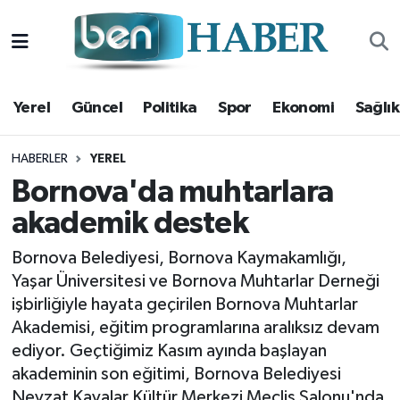
Yerel
Hava Durumu
Yerel
Güncel
Politika
Spor
Ekonomi
Sağlık
Güncel
Trafik Durumu
Politika
Süper Lig Puan Durumu ve Fikstür
HABERLER
YEREL
Bornova'da muhtarlara
Spor
Tüm Manşetler
akademik destek
Ekonomi
Son Dakika Haberleri
Bornova Belediyesi, Bornova Kaymakamlığı,
Yaşar Üniversitesi ve Bornova Muhtarlar Derneği
Sağlık
Haber Arşivi
işbirliğiyle hayata geçirilen Bornova Muhtarlar
Akademisi, eğitim programlarına aralıksız devam
Magazin
ediyor. Geçtiğimiz Kasım ayında başlayan
akademinin son eğitimi, Bornova Belediyesi
Kültür Sanat
Nevzat Kavalar Kültür Merkezi Meclis Salonu'nda