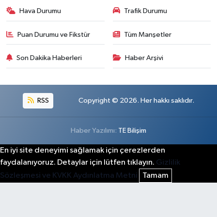
Hava Durumu
Trafik Durumu
Puan Durumu ve Fikstür
Tüm Manşetler
Son Dakika Haberleri
Haber Arşivi
RSS
Copyright © 2026. Her hakkı saklıdır.
Haber Yazılımı:
TE Bilişim
En iyi site deneyimi sağlamak için çerezlerden
faydalanıyoruz. Detaylar için lütfen tıklayın.
Gizlilik
Sözleşmesi ve KVKK Aydınlatma Metni
Tamam