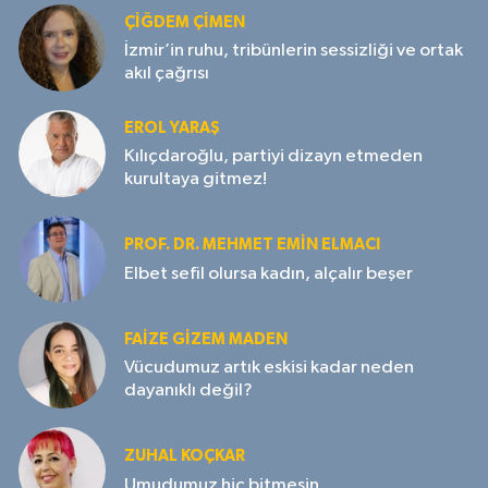
ÇIĞDEM ÇIMEN
İzmir’in ruhu, tribünlerin sessizliği ve ortak
akıl çağrısı
EROL YARAŞ
Kılıçdaroğlu, partiyi dizayn etmeden
kurultaya gitmez!
PROF. DR. MEHMET EMIN ELMACI
Elbet sefil olursa kadın, alçalır beşer
FAIZE GIZEM MADEN
Vücudumuz artık eskisi kadar neden
dayanıklı değil?
ZUHAL KOÇKAR
Umudumuz hiç bitmesin