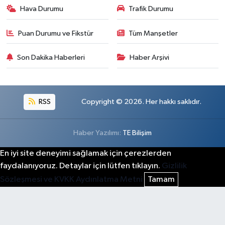
Hava Durumu
Trafik Durumu
Puan Durumu ve Fikstür
Tüm Manşetler
Son Dakika Haberleri
Haber Arşivi
RSS
Copyright © 2026. Her hakkı saklıdır.
Haber Yazılımı:
TE Bilişim
En iyi site deneyimi sağlamak için çerezlerden
faydalanıyoruz. Detaylar için lütfen tıklayın.
Gizlilik
Sözleşmesi ve KVKK Aydınlatma Metni
Tamam