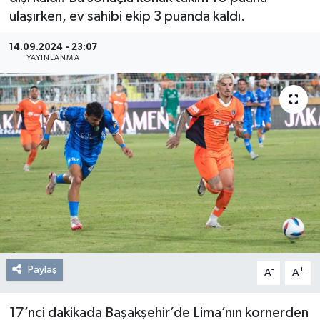
ulaşırken, ev sahibi ekip 3 puanda kaldı.
Resmi Reklam
14.09.2024 - 23:07
YAYINLANMA
Röportajlar
Paylaş
-
+
A
A
17’nci dakikada Başakşehir’de Lima’nın kornerden