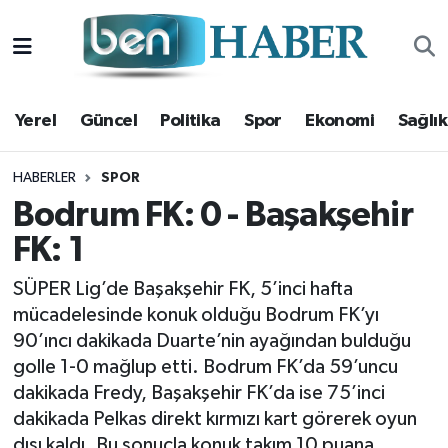
Yerel
Hava Durumu
Yerel
Güncel
Politika
Spor
Ekonomi
Sağlık
Güncel
Trafik Durumu
Politika
Süper Lig Puan Durumu ve Fikstür
HABERLER
SPOR
Bodrum FK: 0 - Başakşehir
Spor
Tüm Manşetler
FK: 1
Ekonomi
Son Dakika Haberleri
SÜPER Lig’de Başakşehir FK, 5’inci hafta
mücadelesinde konuk olduğu Bodrum FK’yı
Sağlık
Haber Arşivi
90’ıncı dakikada Duarte’nin ayağından bulduğu
golle 1-0 mağlup etti. Bodrum FK’da 59’uncu
Magazin
dakikada Fredy, Başakşehir FK’da ise 75’inci
dakikada Pelkas direkt kırmızı kart görerek oyun
Kültür Sanat
dışı kaldı. Bu sonuçla konuk takım 10 puana