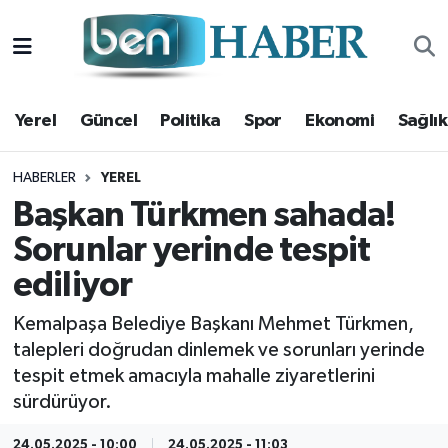
Yerel
Hava Durumu
Yerel
Güncel
Politika
Spor
Ekonomi
Sağlık
Güncel
Trafik Durumu
Politika
Süper Lig Puan Durumu ve Fikstür
HABERLER
YEREL
Başkan Türkmen sahada!
Spor
Tüm Manşetler
Sorunlar yerinde tespit
ediliyor
Ekonomi
Son Dakika Haberleri
Kemalpaşa Belediye Başkanı Mehmet Türkmen,
Sağlık
Haber Arşivi
talepleri doğrudan dinlemek ve sorunları yerinde
tespit etmek amacıyla mahalle ziyaretlerini
Magazin
sürdürüyor.
Kültür Sanat
24.05.2025 - 10:00
24.05.2025 - 11:03