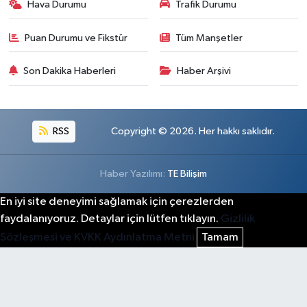
Hava Durumu
Trafik Durumu
Puan Durumu ve Fikstür
Tüm Manşetler
Son Dakika Haberleri
Haber Arşivi
RSS
Copyright © 2026. Her hakkı saklıdır.
Haber Yazılımı:
TE Bilişim
En iyi site deneyimi sağlamak için çerezlerden
faydalanıyoruz. Detaylar için lütfen tıklayın.
Gizlilik
Sözleşmesi ve KVKK Aydınlatma Metni
Tamam