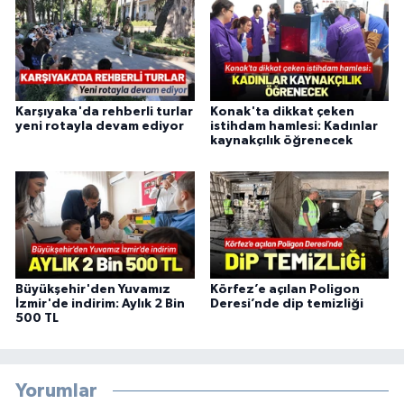
Karşıyaka'da rehberli turlar
Konak'ta dikkat çeken
yeni rotayla devam ediyor
istihdam hamlesi: Kadınlar
kaynakçılık öğrenecek
Büyükşehir'den Yuvamız
Körfez’e açılan Poligon
İzmir'de indirim: Aylık 2 Bin
Deresi’nde dip temizliği
500 TL
Yorumlar