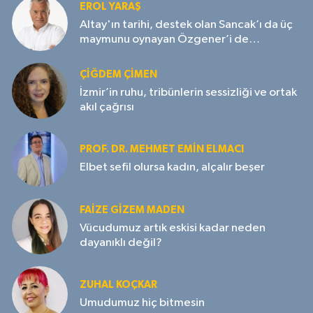
EROL YARAŞ
Altay'ın tarihi, destek olan Sancak’ı da üç
maymunu oynayan Özgener’i de
unutmayacak!
ÇIĞDEM ÇIMEN
İzmir’in ruhu, tribünlerin sessizliği ve ortak
akıl çağrısı
PROF. DR. MEHMET EMIN ELMACI
Elbet sefil olursa kadın, alçalır beşer
FAIZE GIZEM MADEN
Vücudumuz artık eskisi kadar neden
dayanıklı değil?
ZUHAL KOÇKAR
Umudumuz hiç bitmesin