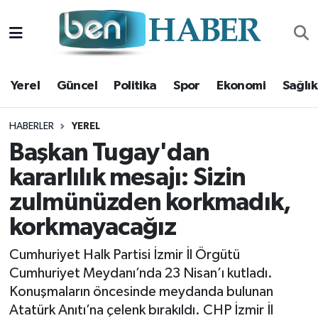
Yerel
Hava Durumu
Yerel
Güncel
Politika
Spor
Ekonomi
Sağlık
Güncel
Trafik Durumu
Politika
Süper Lig Puan Durumu ve Fikstür
HABERLER
YEREL
Başkan Tugay'dan
Spor
Tüm Manşetler
kararlılık mesajı: Sizin
zulmünüzden korkmadık,
Ekonomi
Son Dakika Haberleri
korkmayacağız
Sağlık
Haber Arşivi
Cumhuriyet Halk Partisi İzmir İl Örgütü
Magazin
Cumhuriyet Meydanı’nda 23 Nisan’ı kutladı.
Konuşmaların öncesinde meydanda bulunan
Kültür Sanat
Atatürk Anıtı’na çelenk bırakıldı. CHP İzmir İl