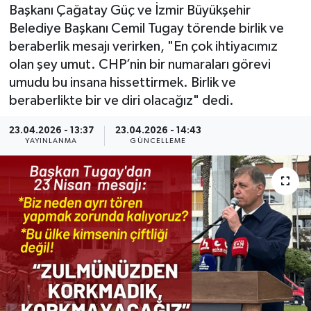
Başkanı Çağatay Güç ve İzmir Büyükşehir
Resmi Reklam
Belediye Başkanı Cemil Tugay törende birlik ve
beraberlik mesajı verirken, "En çok ihtiyacımız
Röportajlar
olan şey umut. CHP’nin bir numaraları görevi
umudu bu insana hissettirmek. Birlik ve
beraberlikte bir ve diri olacağız" dedi.
23.04.2026 - 13:37
23.04.2026 - 14:43
YAYINLANMA
GÜNCELLEME