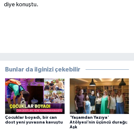
diye konuştu.
Bunlar da ilginizi çekebilir
Çocuklar boyadı, bir can
'Yaşamdan Yazıya'
dost yeni yuvasına kavuştu
Atölyesi’nin üçüncü durağı;
Aşk