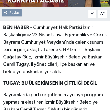
Paylaş
-
+
A
A
BEN HABER -
Cumhuriyet Halk Partisi İzmir İl
Başkanlığımız 23 Nisan Ulusal Egemenlik ve Çocuk
Bayramı Cumhuriyet Meydanı'nda çelenk sunum
töreni gerçekleşti. Törene CHP İzmir İl Başkanı
Çağatay Güç, İzmir Büyükşehir Belediye Başkanı
Cemil Tugay, il yöneticileri, ilçe başkanları ve
belediye başkanları yer aldı.
TUGAY: BU ÜLKE KİMSENİN ÇİFTLİĞİ DEĞİL
Bayramlarda parti örgütlerinin ayrı ayrı program
yapmasını eleştiren İzmir Büyükşehir Belediye
Başkanı Cemil Tugay, “ Mutlu bir güneyiz.