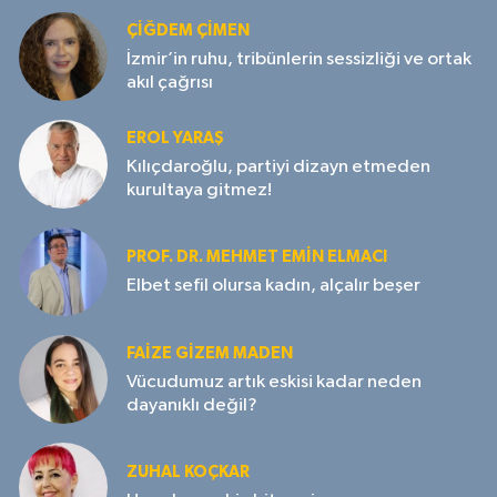
ÇIĞDEM ÇIMEN
İzmir’in ruhu, tribünlerin sessizliği ve ortak
akıl çağrısı
EROL YARAŞ
Kılıçdaroğlu, partiyi dizayn etmeden
kurultaya gitmez!
PROF. DR. MEHMET EMIN ELMACI
Elbet sefil olursa kadın, alçalır beşer
FAIZE GIZEM MADEN
Vücudumuz artık eskisi kadar neden
dayanıklı değil?
ZUHAL KOÇKAR