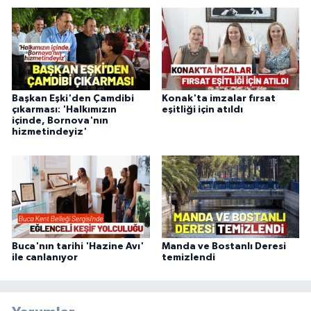
Başkan Eşki'den Çamdibi
Konak'ta imzalar fırsat
çıkarması: 'Halkımızın
eşitliği için atıldı
içinde, Bornova'nın
hizmetindeyiz'
Buca'nın tarihi 'Hazine Avı'
Manda ve Bostanlı Deresi
ile canlanıyor
temizlendi