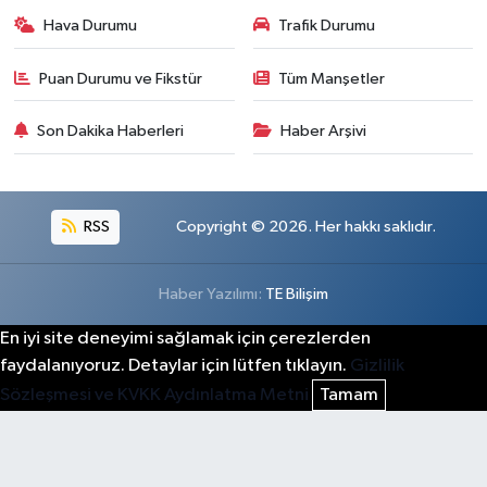
Hava Durumu
Trafik Durumu
Puan Durumu ve Fikstür
Tüm Manşetler
Son Dakika Haberleri
Haber Arşivi
RSS
Copyright © 2026. Her hakkı saklıdır.
Haber Yazılımı:
TE Bilişim
En iyi site deneyimi sağlamak için çerezlerden
faydalanıyoruz. Detaylar için lütfen tıklayın.
Gizlilik
Sözleşmesi ve KVKK Aydınlatma Metni
Tamam