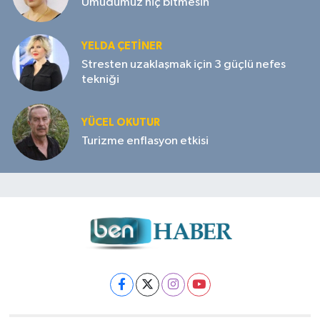
Umudumuz hiç bitmesin
YELDA ÇETİNER
Stresten uzaklaşmak için 3 güçlü nefes
tekniği
YÜCEL OKUTUR
Turizme enflasyon etkisi